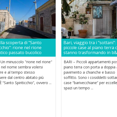
alla scoperta di "Santo
Bari, viaggio tra i "sottani":
icchio": rione nel rione
piccole case al piano terra c
ntico passato bucolico
stanno trasformando in b
 Un minuscolo "rione nel rione"
BARI – Piccoli appartamenti pos
à nel nome sembra volersi
piano terra con porta a doppia 
are e al tempo stesso
pavimento a chianche e basso
uere dal centro abitato più
soffitto. Sono i cosiddetti sottan
 È “Santo Spiriticchio”, ovvero ...
case “barivecchiane” per eccell
spazi un tempo ...