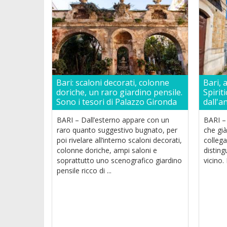
Bari: scaloni decorati, colonne
Bari, 
doriche, un raro giardino pensile.
Spirit
Sono i tesori di Palazzo Gironda
dall'a
BARI – Dall’esterno appare con un
BARI –
raro quanto suggestivo bugnato, per
che gi
poi rivelare all’interno scaloni decorati,
colleg
colonne doriche, ampi saloni e
disting
soprattutto uno scenografico giardino
vicino.
pensile ricco di ...