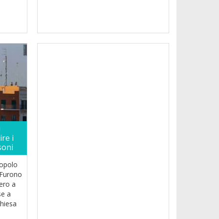
i
re i
soni
popolo
. Furono
ero a
se a
chiesa