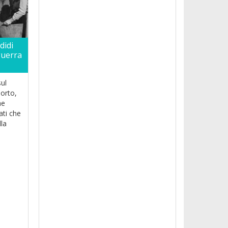
didi
guerra
sul
porto,
he
ati che
lla