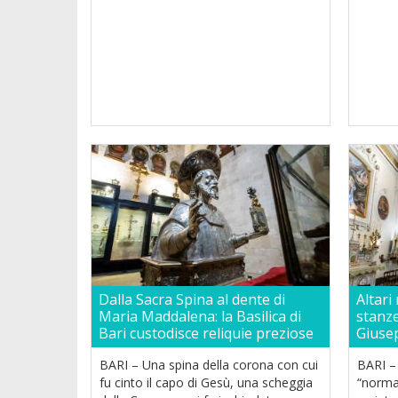
Dalla Sacra Spina al dente di
Altari
Maria Maddalena: la Basilica di
stanze
Bari custodisce reliquie preziose
Giuse
BARI – Una spina della corona con cui
BARI –
fu cinto il capo di Gesù, una scheggia
“normal