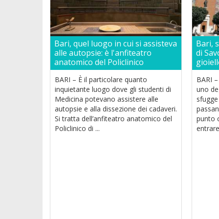
Bari, quel luogo in cui si assisteva
Bari, 
alle autopsie: è l'anfiteatro
di Sav
anatomico del Policlinico
gioiel
BARI – È il particolare quanto
BARI – 
inquietante luogo dove gli studenti di
uno deg
Medicina potevano assistere alle
sfugge 
autopsie e alla dissezione dei cadaveri.
passant
Si tratta dell’anfiteatro anatomico del
punto 
Policlinico di ...
entrare 