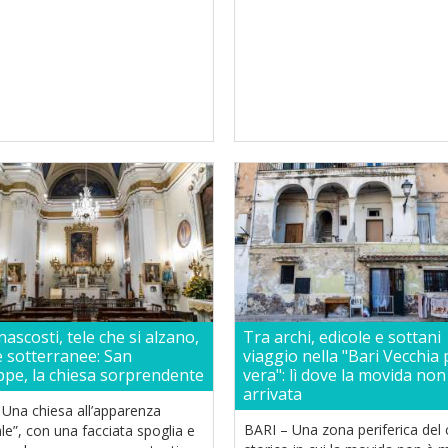
 nascosti, tele che si alzano,
Tra archi, edicole e sottani
 sotterranee: San
viaggio nella "Bari Vecchia 
ppe, la chiesa sorprendente
vera": lì dove la movida non
arrivata
 Una chiesa all’apparenza
BARI – Una zona periferica del 
e”, con una facciata spoglia e