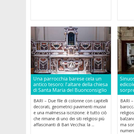
Una parrocchia barese cela un
Sinuos
antico tesoro: l'altare della chiesa
edicole
di Santa Maria del Buonconsiglio
sorpr
BARI – Due file di colonne con capitelli
BARI –
decorati, geometrici pavimenti musivi
barocc
e una malmessa iscrizione: è tutto ciò
religio
che rimane di uno dei siti religiosi più
balzano
affascinanti di Bari Vecchia: la ...
ma sono
numeros