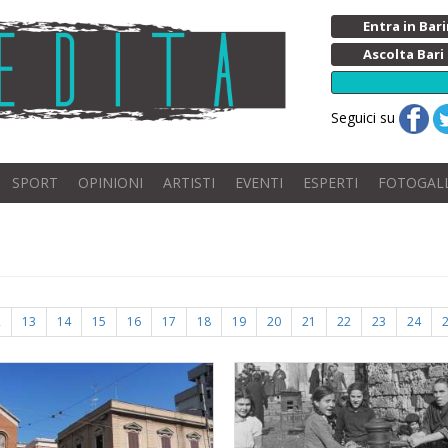
Entra in Ba
Ascolta Bari
Seguici su
SPORT
OPINIONI
ARTISTI
EVENTI
ESPERTI
FOTOGAL
2
13
14
15
16
17
18
19
20
21
22
23
24