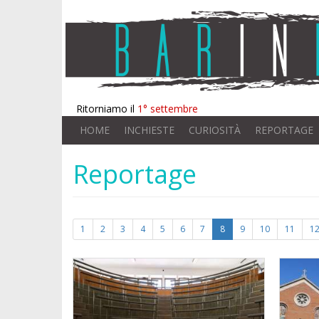
Ritorniamo il
1° settembre
HOME
INCHIESTE
CURIOSITÀ
REPORTAGE
Reportage
1
2
3
4
5
6
7
8
9
10
11
1