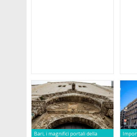
Bari, i magnifici portali della
Impone