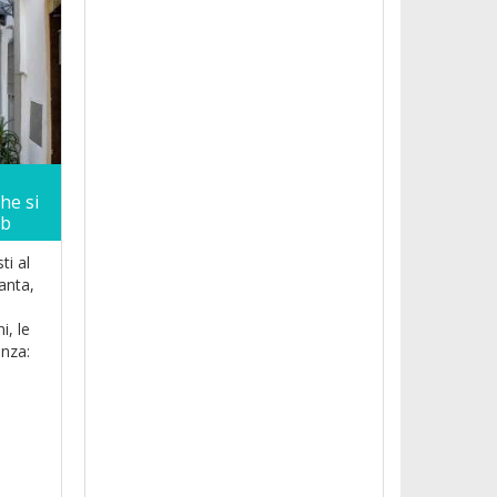
he si
&b
ti al
anta,
i, le
enza: