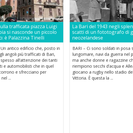
sulla trafficata piazza Luigi
La Bari del 1943 negli splen
oia si nasconde un piccolo
scatti di un fototografo di 
lo: è Palazzina Tinelli
neozelandese
Un antico edificio che, posto in
BARI – Ci sono soldati in posa 
li angoli più trafficati di Bari,
lungomare, navi da guerra nel 
spesso all’attenzione dei tanti
ma anche donne e ragazzine c
i e automobilisti che in quel
riempiono secchi d’acqua e Alle
corrono e sfrecciano per
giocano a rugby nello stadio de
nel ...
Vittoria. È questa la ...