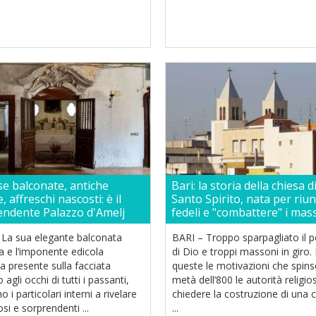
e balconate, antiche
Bari: la storia della chiesa d
, affreschi nascosti: è il
Santo Spirito, nata per riuni
endente Palazzo d'Amelj
fedeli e "combattere" i mas
 La sua elegante balconata
BARI – Troppo sparpagliato il 
a e l’imponente edicola
di Dio e troppi massoni in giro
sa presente sulla facciata
queste le motivazioni che spins
 agli occhi di tutti i passanti,
metà dell’800 le autorità religio
 i particolari interni a rivelare
chiedere la costruzione di una 
i e sorprendenti ...
...