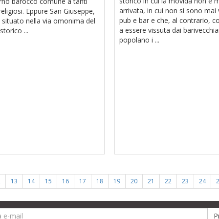
storico in cui la movida non è 
erno barocco comune a tanti
arrivata, in cui non si sono mai v
religiosi. Eppure San Giuseppe,
pub e bar e che, al contrario, c
 situato nella via omonima del
a essere vissuta dai barivecchia
storico ...
popolano i ...
2
13
14
15
16
17
18
19
20
21
22
23
24