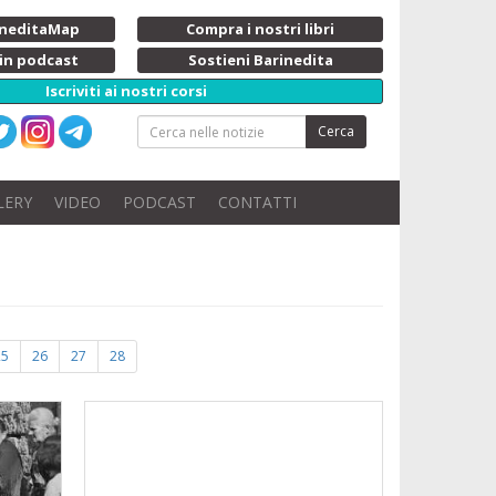
rineditaMap
Compra i nostri libri
 in podcast
Sostieni Barinedita
Iscriviti ai nostri corsi
Cerca
LERY
VIDEO
PODCAST
CONTATTI
25
26
27
28