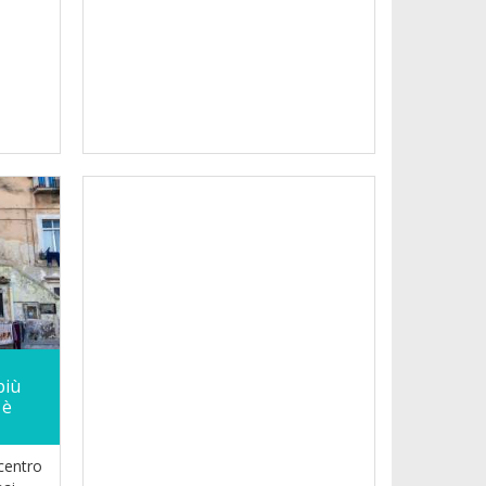
più
 è
centro