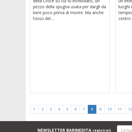
della Croce su cui fu inchiodato, un
un int
pezzo della spugna usata per dargli da
luoghi 
bere poco prima di morire. Ma anche
tempio
l’osso del ...
centro 
1
2
3
4
5
6
7
8
9
10
11
1
NEWSLETTER BARINEDITA
registrati