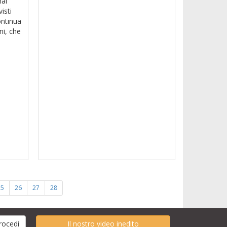
mai
isti
ontinua
ni, che
25
26
27
28
Il nostro video inedito