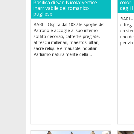
Basilica di San Nicola: vertice
colori
inarrivabile del romanico
degli 
pugliese
BARI –
BARI – Ospita dal 1087 le spoglie del
e fregi
Patrono e accoglie al suo interno
da ste
soffitti decorati, cattedre pregiate,
uno deg
affreschi millenari, maestosi altari,
per via
sacre reliquie e mausolei nobiliari.
Parliamo naturalmente della ...