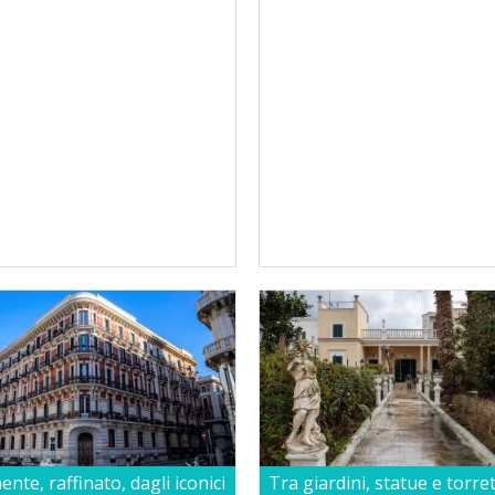
nte, raffinato, dagli iconici
Tra giardini, statue e torret