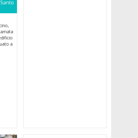
i Santo
cino,
e amata
edificio
tuato a