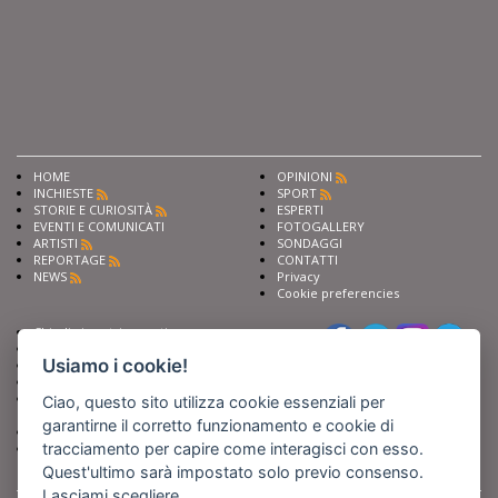
HOME
OPINIONI
INCHIESTE
SPORT
STORIE E CURIOSITÀ
ESPERTI
EVENTI E COMUNICATI
FOTOGALLERY
ARTISTI
SONDAGGI
REPORTAGE
CONTATTI
NEWS
Privacy
Cookie preferencies
Chiedi ai nostri esperti
Seguici su
Scrivi alla redazione
Usiamo i cookie!
Fai pubblicità con noi
Sostieni Barinedita
Iscriviti al nostro corso di
Ciao, questo sito utilizza cookie essenziali per
giornalismo
garantirne il corretto funzionamento e cookie di
Compra i nostri libri
tracciamento per capire come interagisci con esso.
Entra in Barinedita Map
Quest'ultimo sarà impostato solo previo consenso.
Lasciami scegliere