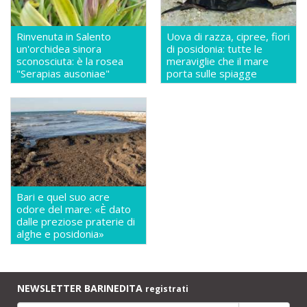
Rinvenuta in Salento
Uova di razza, cipree, fiori
un'orchidea sinora
di posidonia: tutte le
sconosciuta: è la rosea
meraviglie che il mare
"Serapias ausoniae"
porta sulle spiagge
Bari e quel suo acre
odore del mare: «È dato
dalle preziose praterie di
alghe e posidonia»
NEWSLETTER BARINEDITA
registrati