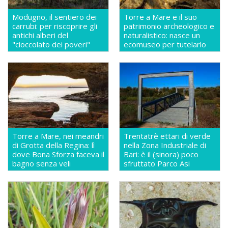
Modugno, il sentiero dei
Torre a Mare e il suo
carrubi: per riscoprire gli
patrimonio archeologico e
antichi alberi del
naturalistico: nasce un
"cioccolato dei poveri"
ecomuseo per tutelarlo
Torre a Mare, nei meandri
Trentatrè ettari di verde
di Grotta della Regina: lì
nella Zona Industriale di
dove Bona Sforza faceva il
Bari: è il (sinora) poco
bagno senza veli
sfruttato Parco Asi