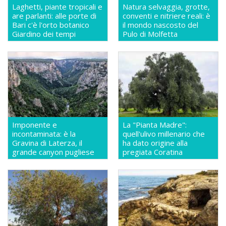
Laghetti, piante tropicali e
Natura selvaggia, grotte,
are parlanti: alle porte di
conventi e nitriere reali: è
Bari c'è l'orto botanico
il mondo nascosto del
Giardino dei tempi
Pulo di Molfetta
Imponente e
La "Pianta Madre":
incontaminata: è la
quell'ulivo millenario che
Gravina di Laterza, il
ha dato origine alla
grande canyon pugliese
pregiata Coratina