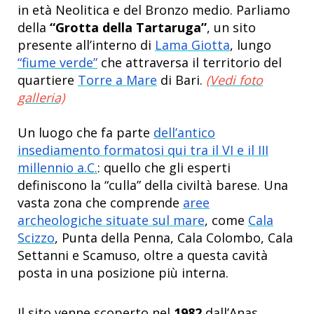
in età Neolitica e del Bronzo medio. Parliamo
della
“Grotta della Tartaruga”
, un sito
presente all’interno di
Lama Giotta
, lungo
“fiume verde”
che attraversa il territorio del
quartiere
Torre a Mare
di Bari.
(Vedi foto
galleria)
Un luogo che fa parte
dell’antico
insediamento formatosi qui tra il VI e il III
millennio a.C.
: quello che gli esperti
definiscono la “culla” della civiltà barese. Una
vasta zona che comprende
aree
archeologiche situate sul mare
, come
Cala
Scizzo
, Punta della Penna, Cala Colombo, Cala
Settanni e Scamuso, oltre a questa cavità
posta in una posizione più interna.
Il sito venne
scoperto nel
1982
dall’Anas