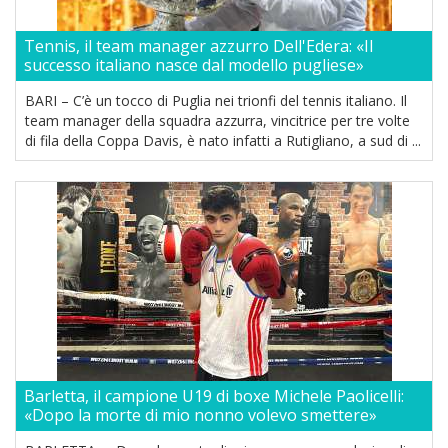
Tennis, il team manager azzurro Dell'Edera: «Il
successo italiano nasce dal modello pugliese»
BARI – C’è un tocco di Puglia nei trionfi del tennis italiano. Il
team manager della squadra azzurra, vincitrice per tre volte
di fila della Coppa Davis, è nato infatti a Rutigliano, a sud di ...
Barletta, il campione U19 di boxe Michele Paolicelli:
«Dopo la morte di mio nonno volevo smettere»