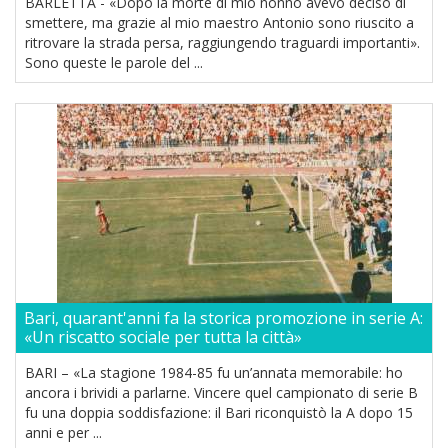
BARLETTA - «Dopo la morte di mio nonno avevo deciso di
smettere, ma grazie al mio maestro Antonio sono riuscito a
ritrovare la strada persa, raggiungendo traguardi importanti».
Sono queste le parole del ...
Bari, quarant'anni fa la storica promozione in serie A:
«Un riscatto sociale per tutta la città»
BARI – «La stagione 1984-85 fu un’annata memorabile: ho
ancora i brividi a parlarne. Vincere quel campionato di serie B
fu una doppia soddisfazione: il Bari riconquistò la A dopo 15
anni e per ...