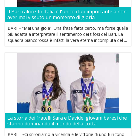
Il Bari calcio? In Italia è l'unico club importante a non
aver mai vissuto un momento di gloria
BARI – “Mai una gioia”. Una frase fatta certo, ma forse quella
più adatta a interpretare il sentimento dei tifosi del Bari. La
squadra biancorossa è infatti la vera eterna incompiuta del ...
La storia dei fratelli Sara e Davide: giovani baresi che
stanno dominando il mondo della Lotta
BARI – «Ci sproniamo a vicenda e le vittorie di uno fungono