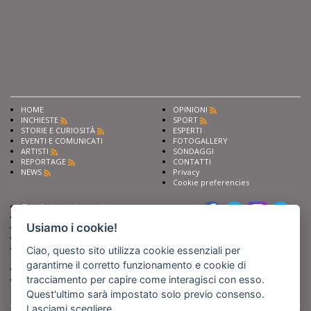
HOME
OPINIONI
INCHIESTE
SPORT
STORIE E CURIOSITÀ
ESPERTI
EVENTI E COMUNICATI
FOTOGALLERY
ARTISTI
SONDAGGI
REPORTAGE
CONTATTI
NEWS
Privacy
Cookie preferencies
Chiedi ai nostri esperti
Seguici su
Scrivi alla redazione
Usiamo i cookie!
Fai pubblicità con noi
Sostieni Barinedita
Iscriviti al nostro corso di
Ciao, questo sito utilizza cookie essenziali per
giornalismo
garantirne il corretto funzionamento e cookie di
Compra i nostri libri
tracciamento per capire come interagisci con esso.
Entra in Barinedita Map
Quest'ultimo sarà impostato solo previo consenso.
Lasciami scegliere