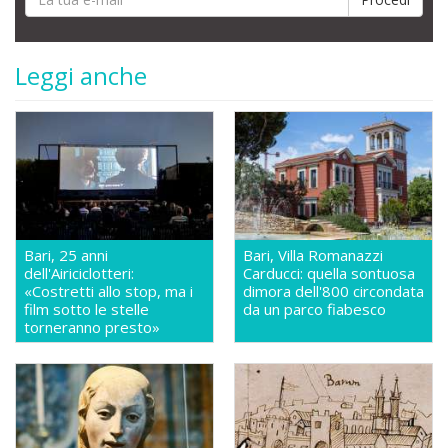
Leggi anche
Bari, 25 anni
Bari, Villa Romanazzi
dell'Airiciclotteri:
Carducci: quella sontuosa
«Costretti allo stop, ma i
dimora dell'800 circondata
film sotto le stelle
da un parco fiabesco
torneranno presto»