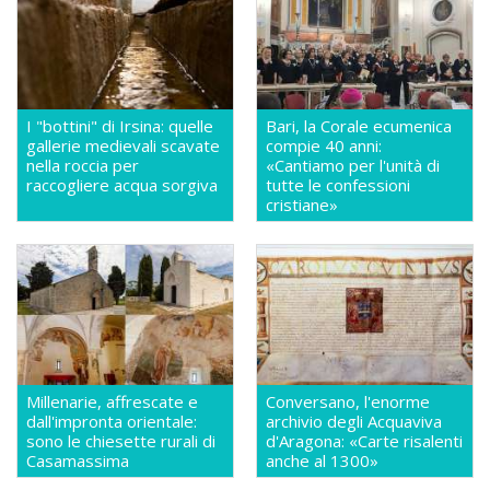
I "bottini" di Irsina: quelle
Bari, la Corale ecumenica
gallerie medievali scavate
compie 40 anni:
nella roccia per
«Cantiamo per l'unità di
raccogliere acqua sorgiva
tutte le confessioni
cristiane»
Millenarie, affrescate e
Conversano, l'enorme
dall'impronta orientale:
archivio degli Acquaviva
sono le chiesette rurali di
d'Aragona: «Carte risalenti
Casamassima
anche al 1300»