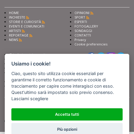
HOME
OPINIONI
INCHIESTE
SPORT
STORIE E CURIOSITÀ
ESPERTI
EVENTI E COMUNICATI
FOTOGALLERY
ARTISTI
SONDAGGI
REPORTAGE
CONTATTI
NEWS
Privacy
Cookie preferencies
Chiedi ai nostri esperti
Seguici su
Scrivi alla redazione
Usiamo i cookie!
Fai pubblicità con noi
Sostieni Barinedita
Iscriviti al nostro corso di
Ciao, questo sito utilizza cookie essenziali per
giornalismo
garantirne il corretto funzionamento e cookie di
Compra i nostri libri
tracciamento per capire come interagisci con esso.
Entra in Barinedita Map
Quest'ultimo sarà impostato solo previo consenso.
Lasciami scegliere
BARIREPORT s.a.s.
, Partita IVA 07355350724
Powered by
Netboom
Copyright BARIREPORT s.a.s. All rights reserved - Tutte le fotografie recanti il
logo di Barinedita sono state commissionate da BARIREPORT s.a.s. che ne
Accetta tutti
detiene i Diritti d'Autore e sono state prodotte nell'anno 2012 e seguenti
(tranne che non vi sia uno specifico anno di scatto riportato)
Più opzioni