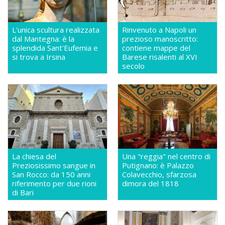
L'unica scultura realizzata
Rinvenuto a Napoli un
dal Mantegna: è la
prezioso manoscritto:
splendida Sant'Eufemia e
contiene mappe del
si trova a Irsina
Barese risalenti al XVI
secolo
La chiesa del
Una "reggia" nel centro di
Preziosissimo sangue in
Putignano: è Palazzo
San Rocco: da 150 anni
Colavecchio, sfarzosa
riferimento per due rioni
dimora del 1818
di Bari