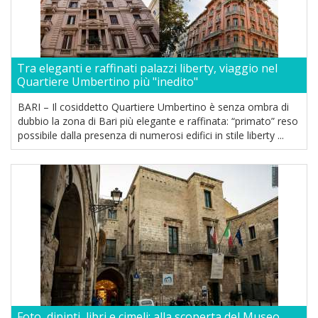
Tra eleganti e raffinati palazzi liberty, viaggio nel
Quartiere Umbertino più "inedito"
BARI – Il cosiddetto Quartiere Umbertino è senza ombra di
dubbio la zona di Bari più elegante e raffinata: “primato” reso
possibile dalla presenza di numerosi edifici in stile liberty ...
Foto, dipinti, libri e cimeli: alla scoperta del Museo