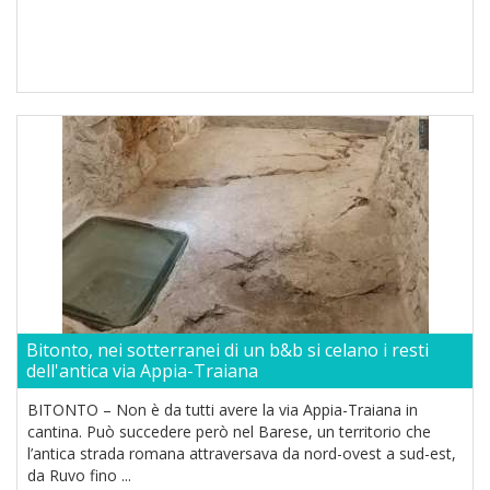
Bitonto, nei sotterranei di un b&b si celano i resti
dell'antica via Appia-Traiana
BITONTO – Non è da tutti avere la via Appia-Traiana in
cantina. Può succedere però nel Barese, un territorio che
l’antica strada romana attraversava da nord-ovest a sud-est,
da Ruvo fino ...