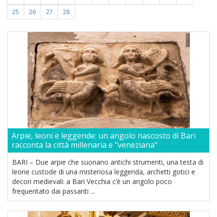
25
26
27
28
Arpie, leoni e leggende: un angolo nascosto di Bari
racconta la città millenaria e "veneziana"
BARI – Due arpie che suonano antichi strumenti, una testa di
leone custode di una misteriosa leggenda, archetti gotici e
decori medievali: a Bari Vecchia c’è un angolo poco
frequentato dai passanti ...