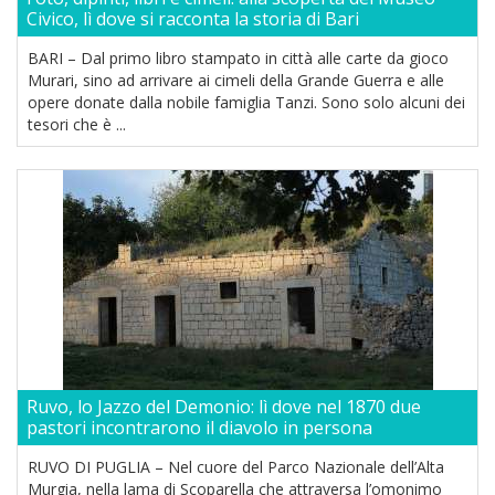
Civico, lì dove si racconta la storia di Bari
BARI – Dal primo libro stampato in città alle carte da gioco
Murari, sino ad arrivare ai cimeli della Grande Guerra e alle
opere donate dalla nobile famiglia Tanzi. Sono solo alcuni dei
tesori che è ...
Ruvo, lo Jazzo del Demonio: lì dove nel 1870 due
pastori incontrarono il diavolo in persona
RUVO DI PUGLIA – Nel cuore del Parco Nazionale dell’Alta
Murgia, nella lama di Scoparella che attraversa l’omonimo