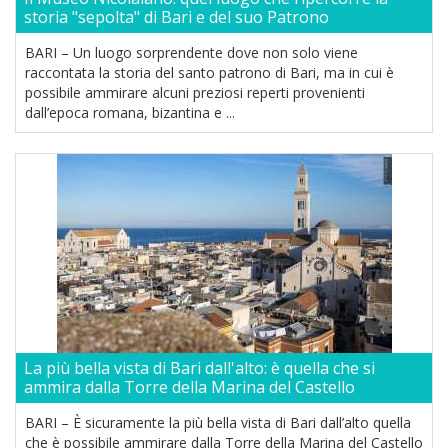
storia "sepolta" di Bari e del suo Patrono
BARI – Un luogo sorprendente dove non solo viene
raccontata la storia del santo patrono di Bari, ma in cui è
possibile ammirare alcuni preziosi reperti provenienti
dall’epoca romana, bizantina e ...
La più bella vista di Bari dall'alto: è quella che si
ammira dalla Torre della Marina del Castello
BARI – È sicuramente la più bella vista di Bari dall’alto quella
che è possibile ammirare dalla Torre della Marina del Castello