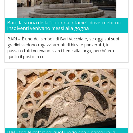
Bari, la storia della "colonna infame": dove i debitori
insolventi venivano messi alla gogna
BARI – È uno dei simboli di Bari Vecchia e, se oggi sui suoi
gradini siedono ragazzi armati di birra e panzerotti, in
passato tutti volevano starci bene alla larga, perché era
quello il posto in cui ...
Il Museo Nicolaiano: quel luogo che ripercorre la