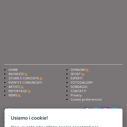
HOME
OPINIONI
INCHIESTE
SPORT
STORIE E CURIOSITÀ
ESPERTI
EVENTI E COMUNICATI
FOTOGALLERY
ARTISTI
SONDAGGI
REPORTAGE
CONTATTI
NEWS
Privacy
Cookie preferencies
Chiedi ai nostri esperti
Seguici su
Scrivi alla redazione
Usiamo i cookie!
Fai pubblicità con noi
Sostieni Barinedita
Iscriviti al nostro corso di