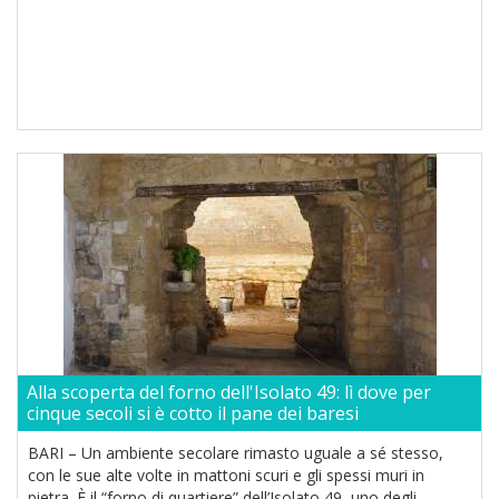
Alla scoperta del forno dell'Isolato 49: lì dove per
cinque secoli si è cotto il pane dei baresi
BARI – Un ambiente secolare rimasto uguale a sé stesso,
con le sue alte volte in mattoni scuri e gli spessi muri in
pietra. È il “forno di quartiere” dell’Isolato 49, uno degli ...