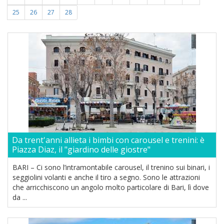
25
26
27
28
Da trent'anni allieta i bimbi con carousel e trenini: è
Piazza Diaz, il "giardino delle giostre"
BARI – Ci sono l’intramontabile carousel, il trenino sui binari, i
seggiolini volanti e anche il tiro a segno. Sono le attrazioni
che arricchiscono un angolo molto particolare di Bari, lì dove
da ...