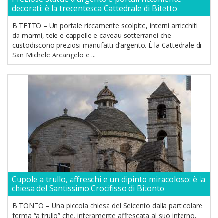
decorati: è la trecentesca Cattedrale di Bitetto
BITETTO – Un portale riccamente scolpito, interni arricchiti
da marmi, tele e cappelle e caveau sotterranei che
custodiscono preziosi manufatti d’argento. È la Cattedrale di
San Michele Arcangelo e ...
Cupole a trullo, affreschi e un dipinto miracoloso: è la
chiesa del Santissimo Crocifisso di Bitonto
BITONTO – Una piccola chiesa del Seicento dalla particolare
forma “a trullo” che, interamente affrescata al suo interno,