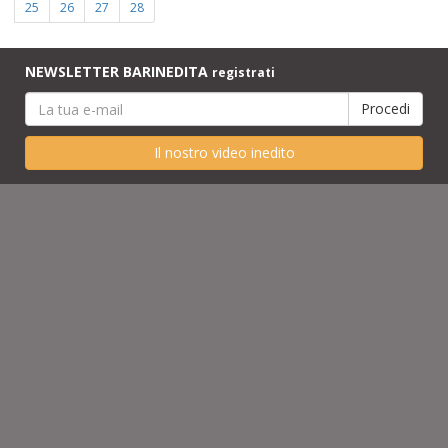
25
26
27
28
NEWSLETTER BARINEDITA
registrati
Il nostro video inedito