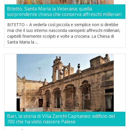
Bitetto, Santa Maria la Veterana: quella
sorprendente chiesa che conserva affreschi millenari
BITETTO – A vederla così piccola e semplice non si direbbe
mai che il suo interno nasconda variopinti affreschi millenari,
capitelli finemente scolpiti e volte a crociera. La Chiesa di
Santa Maria la ...
Bari, la storia di Villa Zanchi Capitaneo: edificio del
700 che ha visto nascere Palese