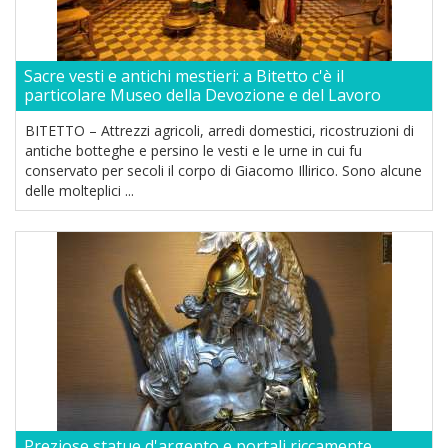
Sacre vesti e antichi mestieri: a Bitetto c'è il
particolare Museo della Devozione e del Lavoro
BITETTO – Attrezzi agricoli, arredi domestici, ricostruzioni di
antiche botteghe e persino le vesti e le urne in cui fu
conservato per secoli il corpo di Giacomo Illirico. Sono alcune
delle molteplici ...
Preziose statue d'argento e portali riccamente