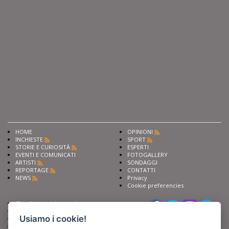
HOME
OPINIONI
INCHIESTE
SPORT
STORIE E CURIOSITÀ
ESPERTI
EVENTI E COMUNICATI
FOTOGALLERY
ARTISTI
SONDAGGI
REPORTAGE
CONTATTI
NEWS
Privacy
Cookie preferencies
Chiedi ai nostri esperti
Seguici su
Scrivi alla redazione
Usiamo i cookie!
Fai pubblicità con noi
Sostieni Barinedita