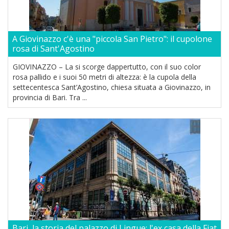
A Giovinazzo c'è una "piccola San Pietro": il cupolone
rosa di Sant'Agostino
GIOVINAZZO – La si scorge dappertutto, con il suo color
rosa pallido e i suoi 50 metri di altezza: è la cupola della
settecentesca Sant’Agostino, chiesa situata a Giovinazzo, in
provincia di Bari. Tra ...
Bari, la storia del palazzo di Lingue: l'ex casa della Fiat