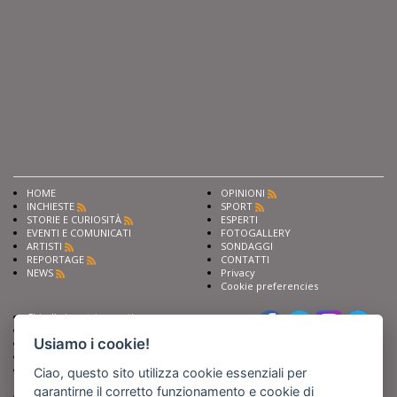
HOME
OPINIONI
INCHIESTE
SPORT
STORIE E CURIOSITÀ
ESPERTI
EVENTI E COMUNICATI
FOTOGALLERY
ARTISTI
SONDAGGI
REPORTAGE
CONTATTI
NEWS
Privacy
Cookie preferencies
Chiedi ai nostri esperti
Seguici su
Scrivi alla redazione
Usiamo i cookie!
Fai pubblicità con noi
Sostieni Barinedita
Iscriviti al nostro corso di
Ciao, questo sito utilizza cookie essenziali per
giornalismo
garantirne il corretto funzionamento e cookie di
Compra i nostri libri