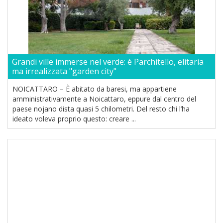
Grandi ville immerse nel verde: è Parchitello, elitaria
ma irrealizzata "garden city"
NOICATTARO – È abitato da baresi, ma appartiene
amministrativamente a Noicattaro, eppure dal centro del
paese nojano dista quasi 5 chilometri. Del resto chi l’ha
ideato voleva proprio questo: creare ...