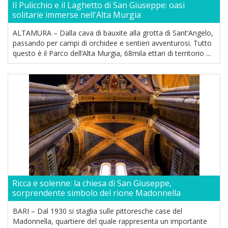
Il Pulicchio e il Laghetto di San Giuseppe: oasi
solitarie immerse nell'Alta Murgia
ALTAMURA – Dalla cava di bauxite alla grotta di Sant’Angelo,
passando per campi di orchidee e sentieri avventurosi. Tutto
questo è il Parco dell’Alta Murgia, 68mila ettari di territorio ...
Ricca e solenne: la chiesa di San Giuseppe,
sorprendente simbolo del rione Madonnella
BARI – Dal 1930 si staglia sulle pittoresche case del
Madonnella, quartiere del quale rappresenta un importante