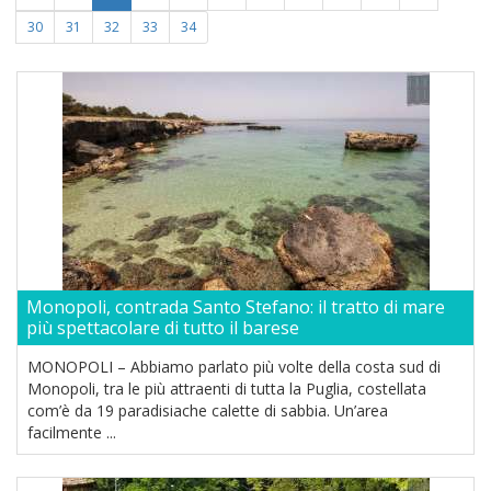
30
31
32
33
34
Monopoli, contrada Santo Stefano: il tratto di mare
più spettacolare di tutto il barese
MONOPOLI – Abbiamo parlato più volte della costa sud di
Monopoli, tra le più attraenti di tutta la Puglia, costellata
com’è da 19 paradisiache calette di sabbia. Un’area
facilmente ...