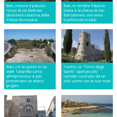
Bari, rinasce il palazzo
Bari, in vendita Palazzo
rosso di via Beltrani:
Diana e la chiesa di San
diventerà caserma della
Bartolomeo: verranno
Polizia ferroviaria
trasformati in b&b
Bari, c'è un punto in cui
Toritto, la "Torre degli
viale Tatarella curva
Spiriti": quel piccolo
all'improvviso: è per
castello costruito da un
preservare un antico
solo uomo con le sue mani
ipogeo