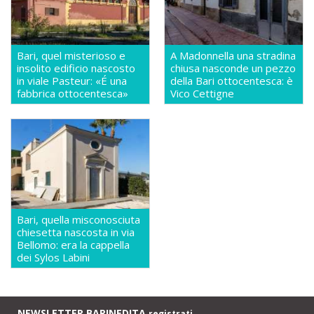
Bari, quel misterioso e
A Madonnella una stradina
insolito edificio nascosto
chiusa nasconde un pezzo
in viale Pasteur: «É una
della Bari ottocentesca: è
fabbrica ottocentesca»
Vico Cettigne
Bari, quella misconosciuta
chiesetta nascosta in via
Bellomo: era la cappella
dei Sylos Labini
NEWSLETTER BARINEDITA
registrati