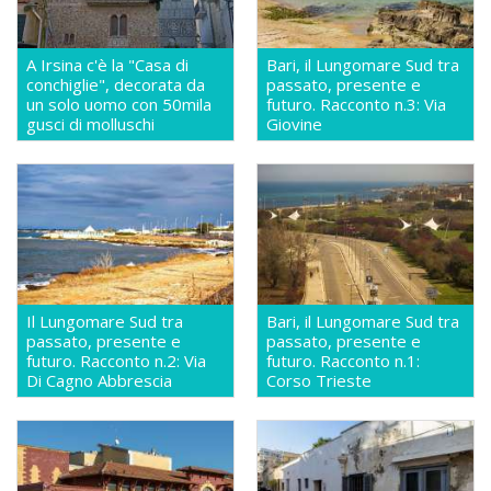
A Irsina c'è la "Casa di
Bari, il Lungomare Sud tra
conchiglie", decorata da
passato, presente e
un solo uomo con 50mila
futuro. Racconto n.3: Via
gusci di molluschi
Giovine
Il Lungomare Sud tra
Bari, il Lungomare Sud tra
passato, presente e
passato, presente e
futuro. Racconto n.2: Via
futuro. Racconto n.1:
Di Cagno Abbrescia
Corso Trieste