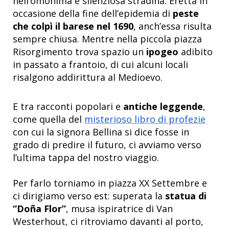
nell’omonima e silenziosa stradina. Eretta in
occasione della fine dell’epidemia di
peste
che colpì il barese nel 1690
, anch’essa risulta
sempre chiusa. Mentre nella piccola piazza
Risorgimento trova spazio un
ipogeo
adibito
in passato a frantoio, di cui alcuni locali
risalgono addirittura al Medioevo.
E tra racconti popolari e
antiche leggende
,
come quella del
misterioso libro di profezie
con cui la signora Bellina si dice fosse in
grado di predire il futuro, ci avviamo verso
l’ultima tappa del nostro viaggio.
Per farlo torniamo in piazza XX Settembre e
ci dirigiamo verso est: superata la
statua di
“Doña Flor”
, musa ispiratrice di Van
Westerhout, ci ritroviamo davanti al porto,