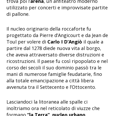
trova poi l’
arena
, un anfiteatro moderno
utilizzato per concerti e improvvisate partite
di pallone.
Il nucleo originario della roccaforte fu
progettato da Pierre d’Angicourt e da Jean de
Toul per volere di
Carlo I D’Angiò
il quale a
partire dal 1278 diede nuova vita al borgo,
che aveva attraversato diverse distruzioni e
ricostruzioni. Il paese fu così ripopolato e nel
corso dei secoli il suo dominio passò tra le
mani di numerose famiglie feudatarie, fino
alla totale emancipazione a città libera
avvenuta tra il Settecento e l’Ottocento.
Lasciandoci la litoranea alle spalle ci
inoltriamo ora nel reticolato di viuzze che
formano
“la Terra”
,
nucleo urbano