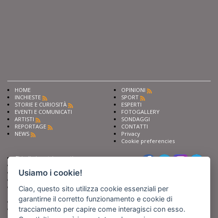
HOME
OPINIONI
INCHIESTE
SPORT
STORIE E CURIOSITÀ
ESPERTI
EVENTI E COMUNICATI
FOTOGALLERY
ARTISTI
SONDAGGI
REPORTAGE
CONTATTI
NEWS
Privacy
Cookie preferencies
Chiedi ai nostri esperti
Seguici su
Scrivi alla redazione
Usiamo i cookie!
Fai pubblicità con noi
Sostieni Barinedita
Iscriviti al nostro corso di
Ciao, questo sito utilizza cookie essenziali per
giornalismo
garantirne il corretto funzionamento e cookie di
Compra i nostri libri
tracciamento per capire come interagisci con esso.
Entra in Barinedita Map