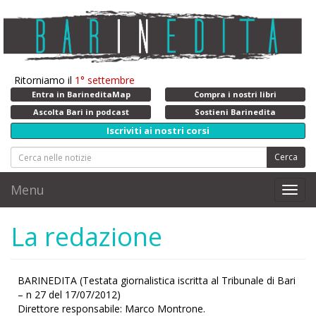
Ritorniamo il
1° settembre
Entra in BarineditaMap
Compra i nostri libri
Ascolta Bari in podcast
Sostieni Barinedita
Iscriviti ai nostri corsi
Cerca
Menu
Toggl
navig
La redazione
BARINEDITA (Testata giornalistica iscritta al Tribunale di Bari
– n 27 del 17/07/2012)
Direttore responsabile: Marco Montrone.