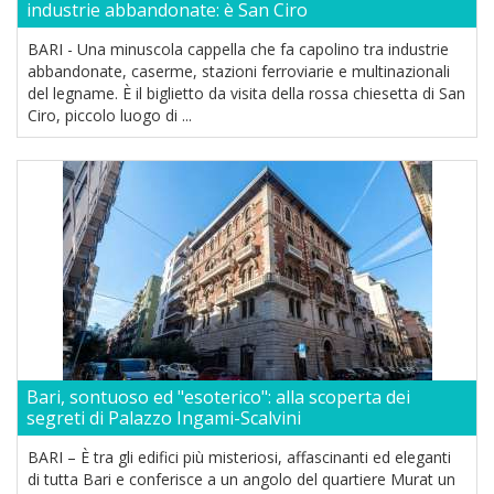
industrie abbandonate: è San Ciro
BARI - Una minuscola cappella che fa capolino tra industrie
abbandonate, caserme, stazioni ferroviarie e multinazionali
del legname. È il biglietto da visita della rossa chiesetta di San
Ciro, piccolo luogo di ...
Bari, sontuoso ed "esoterico": alla scoperta dei
segreti di Palazzo Ingami-Scalvini
BARI – È tra gli edifici più misteriosi, affascinanti ed eleganti
di tutta Bari e conferisce a un angolo del quartiere Murat un