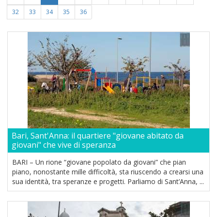
32
33
34
35
36
Bari, Sant'Anna: il quartiere "giovane abitato da
giovani" che vive di speranza
BARI – Un rione “giovane popolato da giovani” che pian
piano, nonostante mille difficoltà, sta riuscendo a crearsi una
sua identità, tra speranze e progetti. Parliamo di Sant’Anna, ...