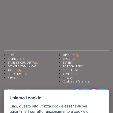
HOME
OPINIONI
INCHIESTE
SPORT
STORIE E CURIOSITÀ
ESPERTI
EVENTI E COMUNICATI
FOTOGALLERY
ARTISTI
SONDAGGI
REPORTAGE
CONTATTI
NEWS
Privacy
Cookie preferencies
Chiedi ai nostri esperti
Seguici su
Scrivi alla redazione
Usiamo i cookie!
Fai pubblicità con noi
Sostieni Barinedita
Iscriviti al nostro corso di
Ciao, questo sito utilizza cookie essenziali per
giornalismo
garantirne il corretto funzionamento e cookie di
Compra i nostri libri