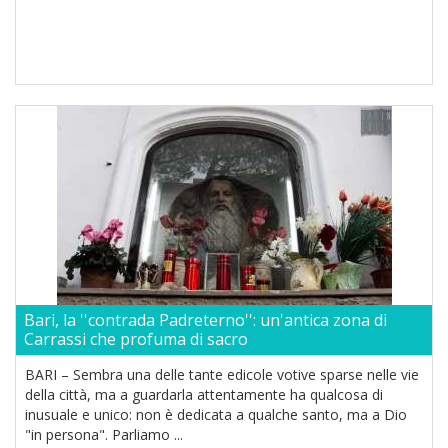
Bari, la ''contrada Padreterno'': un'antica zona di
Carrassi che profuma di sacro
BARI – Sembra una delle tante edicole votive sparse nelle vie
della città, ma a guardarla attentamente ha qualcosa di
inusuale e unico: non è dedicata a qualche santo, ma a Dio
"in persona". Parliamo ...