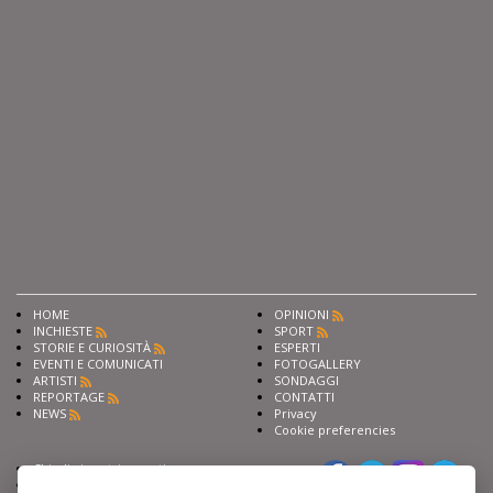
HOME
OPINIONI
INCHIESTE
SPORT
STORIE E CURIOSITÀ
ESPERTI
EVENTI E COMUNICATI
FOTOGALLERY
ARTISTI
SONDAGGI
REPORTAGE
CONTATTI
NEWS
Privacy
Cookie preferencies
Chiedi ai nostri esperti
Seguici su
Scrivi alla redazione