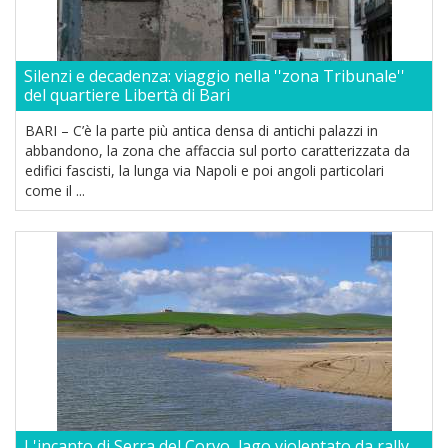
Silenzi e decadenza: viaggio nella ''zona Tribunale''
del quartiere Libertà di Bari
BARI – C’è la parte più antica densa di antichi palazzi in
abbandono, la zona che affaccia sul porto caratterizzata da
edifici fascisti, la lunga via Napoli e poi angoli particolari
come il ...
L'incanto di Serra del Corvo, lago violentato da rally,