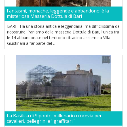
Fantasmi, monache, leggende e abbandono: è la
misteriosa Masseria Dottula di Bari
BARI - Ha una storia antica e leggendaria, ma difficilissima da
ricostruire. Parliamo della masseria Dottula di Bari, l'unica tra
le 14 abbandonate nel territorio cittadino assieme a Villa
Giustinani a far parte del ...
La Basilica di Siponto: millenario crocevia per
cavalieri, pellegrini e ''graffitari''