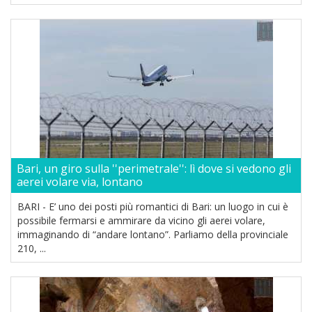
Bari, un giro sulla ''perimetrale'': lì dove si vedono gli
aerei volare via, lontano
BARI - E’ uno dei posti più romantici di Bari: un luogo in cui è
possibile fermarsi e ammirare da vicino gli aerei volare,
immaginando di “andare lontano”. Parliamo della provinciale
210, ...