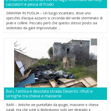
cacciatori e pesca di frodo
GRAVINA IN PUGLIA – Un luogo incantato, dove uno
specchio d’acqua azzurro si circonda del verde sterminato di
prati e colline. Peccato però che questo stesso posto sia
violentato da gare improvvisate ...
Bari, l'antica e desolata strada Deserto: rifiuti e
siringhe tra chiese e masserie
BARI – Antiche vie puntellate da ipogei, masserie e chiese
rurali, ma che oggi si distinguono solo per degrado e