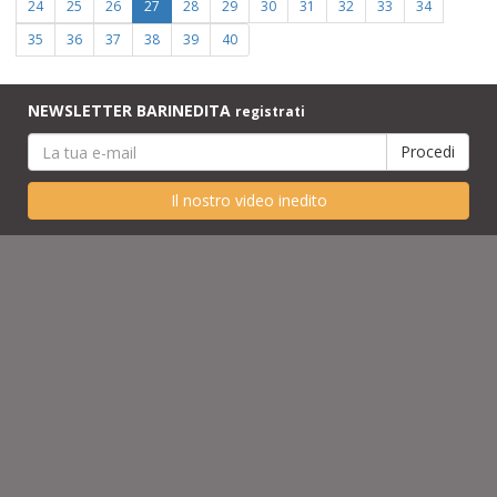
24
25
26
27
28
29
30
31
32
33
34
35
36
37
38
39
40
NEWSLETTER BARINEDITA
registrati
Il nostro video inedito