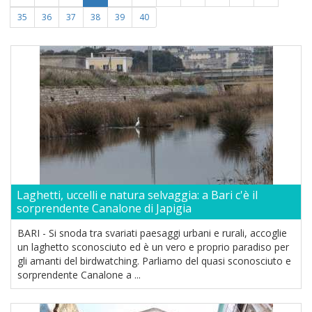
35
36
37
38
39
40
Laghetti, uccelli e natura selvaggia: a Bari c'è il
sorprendente Canalone di Japigia
BARI - Si snoda tra svariati paesaggi urbani e rurali, accoglie
un laghetto sconosciuto ed è un vero e proprio paradiso per
gli amanti del birdwatching. Parliamo del quasi sconosciuto e
sorprendente Canalone a ...