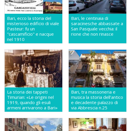
Bari, ecco la storia del
Bari, le centinaia di
misterioso edificio di viale
saracinesche abbassate a
Pasteur: fu un
San Pasquale vecchia: il
"cascamificio" e nacque
rione che non rinasce
nel 1910
La storia dei tappeti
Bari, tra massoneria e
Timurian: «Le origini nel
musica la storia dell'antico
1919, quando gli esuli
e decadente palazzo di
armeni arrivarono a Bari»
via Abbrescia n.25