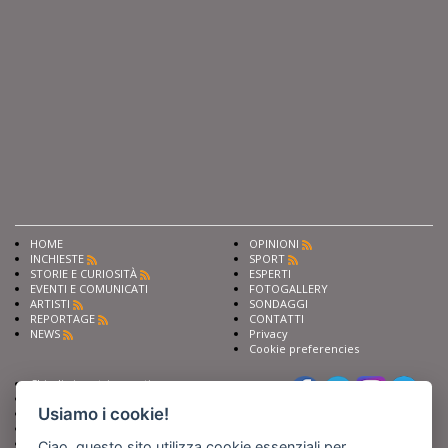
HOME
OPINIONI
INCHIESTE
SPORT
STORIE E CURIOSITÀ
ESPERTI
EVENTI E COMUNICATI
FOTOGALLERY
ARTISTI
SONDAGGI
REPORTAGE
CONTATTI
NEWS
Privacy
Cookie preferencies
Chiedi ai nostri esperti
Seguici su
Scrivi alla redazione
Usiamo i cookie!
Fai pubblicità con noi
Sostieni Barinedita
Iscriviti al nostro corso di
Ciao, questo sito utilizza cookie essenziali per