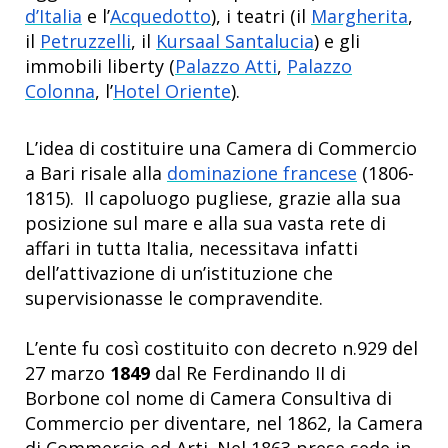
d’Italia
e l’
Acquedotto
), i teatri (il
Margherita
,
il
Petruzzelli
, il
Kursaal Santalucia
) e gli
immobili liberty (
Palazzo Atti
,
Palazzo
Colonna
, l’
Hotel Oriente
).
L’idea di costituire una Camera di Commercio
a Bari risale alla
dominazione francese
(1806-
1815). Il capoluogo pugliese
, grazie alla sua
posizione sul mare e alla sua vasta rete di
affari in tutta Italia, necessitava infatti
dell’attivazione di un’istituzione che
supervisionasse le compravendite.
L’ente fu così costituito con decreto n.929 del
27 marzo
1849
dal Re Ferdinando II di
Borbone col nome di Camera Consultiva di
Commercio per diventare,
nel 1862, la Camera
di Commercio ed Arti. Nel 1863 prese sede in