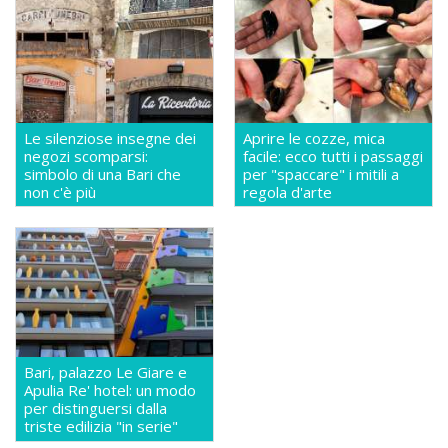
Le silenziose insegne dei
Aprire le cozze, mica
negozi scomparsi:
facile: ecco tutti i passaggi
simbolo di una Bari che
per "spaccare" i mitili a
non c'è più
regola d'arte
Bari, palazzo Le Giare e
Apulia Re' hotel: un modo
per distinguersi dalla
triste edilizia "in serie"