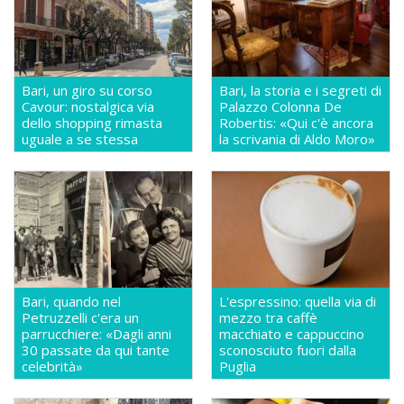
Bari, un giro su corso
Bari, la storia e i segreti di
Cavour: nostalgica via
Palazzo Colonna De
dello shopping rimasta
Robertis: «Qui c'è ancora
uguale a se stessa
la scrivania di Aldo Moro»
Bari, quando nel
L'espressino: quella via di
Petruzzelli c'era un
mezzo tra caffè
parrucchiere: «Dagli anni
macchiato e cappuccino
30 passate da qui tante
sconosciuto fuori dalla
celebrità»
Puglia