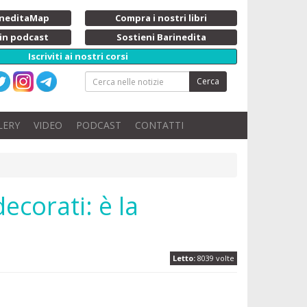
rineditaMap
Compra i nostri libri
 in podcast
Sostieni Barinedita
Iscriviti ai nostri corsi
Cerca
LERY
VIDEO
PODCAST
CONTATTI
ecorati: è la
Letto:
8039 volte