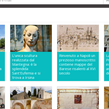
L'unica scultura
Rinvenuto a Napoli un
L
realizzata dal
prezioso manoscritto:
P
Mantegna: è la
contiene mappe del
i
a
splendida
Barese risalenti al XVI
a
Sant'Eufemia e si
secolo
d
trova a Irsina