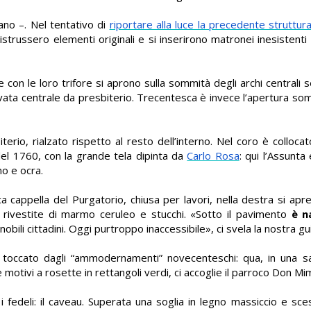
ano –. Nel tentativo di
riportare alla luce la precedente struttur
istrussero elementi originali e si inserirono matronei inesistenti
e con le loro trifore si aprono sulla sommità degli archi centrali
avata centrale da presbiterio. Trecentesca è invece l’apertura so
terio, rialzato rispetto al resto dell’interno. Nel coro è collocat
 del 1760, con la grande tela dipinta da
Carlo Rosa
: qui l’Assunta
no e ocra.
a cappella del Purgatorio, chiusa per lavori, nella destra si apre
 rivestite di marmo ceruleo e stucchi. «Sotto il pavimento
è n
 nobili cittadini. Oggi purtroppo inaccessibile», ci svela la nostra gu
n toccato dagli “ammodernamenti” novecenteschi: qua, in una s
 motivi a rosette in rettangoli verdi, ci accoglie il parroco Don M
i fedeli: il caveau. Superata una soglia in legno massiccio e sces