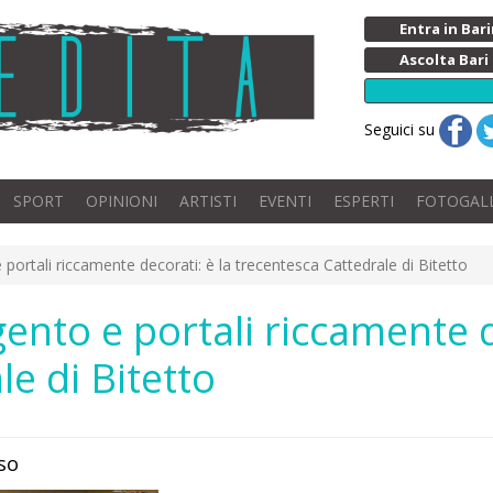
Entra in Ba
Ascolta Bari
Seguici su
SPORT
OPINIONI
ARTISTI
EVENTI
ESPERTI
FOTOGAL
 portali riccamente decorati: è la trecentesca Cattedrale di Bitetto
ento e portali riccamente d
e di Bitetto
uso