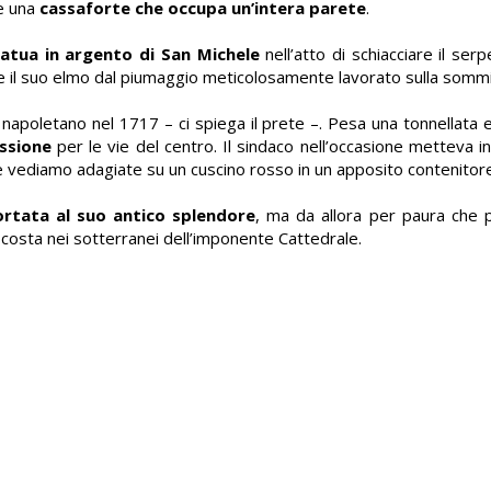
ne una
cassaforte che occupa un’intera parete
.
atua in argento di San Michele
nell’atto di schiacciare il ser
 il suo elmo dal piumaggio meticolosamente lavorato sulla sommi
 napoletano nel 1717 – ci spiega il prete –. Pesa una tonnellata
ssione
per le vie del centro. Il sindaco nell’occasione metteva i
che vediamo adagiate su un cuscino rosso in un apposito contenitor
ortata al suo antico splendore
, ma da allora per paura che 
osta nei sotterranei dell’imponente Cattedrale.