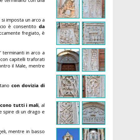
ui si imposta un arco a
ficio è consentito
da
 riccamente fregiato, è
” terminanti in arco a
on capitelli traforati
ontro il Male, mentre
ontano
con dovizia di
cono tutti i mali
, al
 le spire di un drago e
geli, mentre in basso