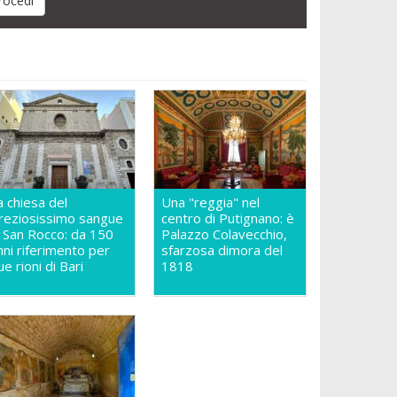
a chiesa del
Una "reggia" nel
reziosissimo sangue
centro di Putignano: è
n San Rocco: da 150
Palazzo Colavecchio,
nni riferimento per
sfarzosa dimora del
ue rioni di Bari
1818