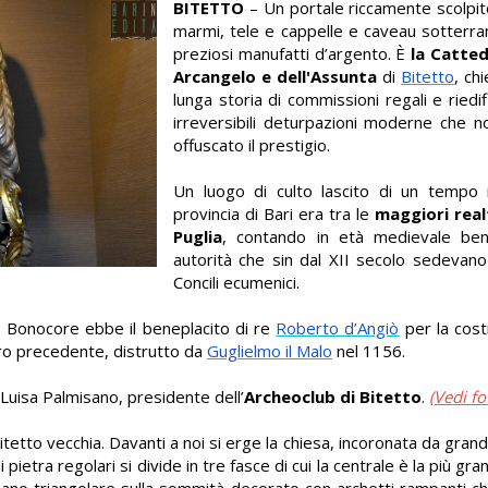
BITETTO
– Un portale riccamente scolpito,
marmi, tele e cappelle e caveau sotterra
preziosi manufatti d’argento. È
la Catted
Arcangelo e dell'Assunta
di
Bitetto
, ch
lunga storia di commissioni regali e riedi
irreversibili deturpazioni moderne che n
offuscato il prestigio.
Un luogo di culto lascito di un tempo in
provincia di Bari era tra le
maggiori real
Puglia
, contando in età medievale be
autorità che sin dal XII secolo sedevano
Concili ecumenici.
o Bonocore ebbe il beneplacito di re
Roberto d’Angiò
per la cost
cro precedente, distrutto da
Guglielmo il Malo
nel 1156.
 Luisa Palmisano, presidente dell’
Archeoclub di Bitetto
.
(Vedi fo
itetto vecchia.
Davanti a noi si erge la chiesa, incoronata da grand
ietra regolari si divide in tre fasce di cui la centrale è la più gr
ano triangolare sulla sommità decorato con archetti rampanti c