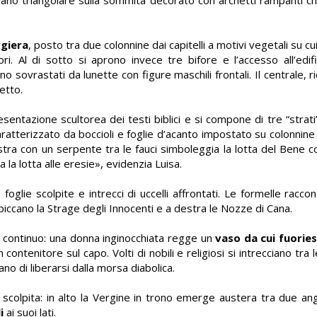
giera
, posto tra due colonnine dai capitelli a motivi vegetali su c
ri. Al di sotto si aprono invece tre bifore e l’accesso all’edi
, sono sovrastati da lunette con figure maschili frontali. Il centrale,
etto.
sentazione scultorea dei testi biblici e si compone di tre “strati
caratterizzato da boccioli e foglie d’acanto impostato su colonnine c
istra con un serpente tra le fauci simboleggia la lotta del Bene c
na la lotta alle eresie», evidenzia Luisa.
 foglie scolpite e intrecci di uccelli affrontati. Le formelle racc
ccano la Strage degli Innocenti e a destra le Nozze di Cana.
o continuo: una donna inginocchiata regge un
vaso da cui fuories
 contenitore sul capo. Volti di nobili e religiosi si intrecciano tra
o di liberarsi dalla morsa diabolica.
scolpita: in alto la Vergine in trono emerge austera tra due an
i
ai suoi lati.