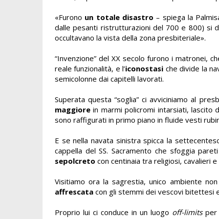
«Furono
un totale disastro
– spiega la Palmis
dalle pesanti ristrutturazioni del 700 e 800) si d
occultavano la vista della zona presbiteriale».
“Invenzione” del XX secolo furono i matronei, ch
reale funzionalità, e l’
iconostasi
che divide la n
semicolonne dai capitelli lavorati.
Superata questa “soglia” ci avviciniamo al presbi
maggiore
in marmi policromi intarsiati, lascito
sono raffigurati in primo piano in fluide vesti rubi
E se nella navata sinistra spicca la settecentesc
cappella del SS. Sacramento che sfoggia pareti
sepolcreto
con centinaia tra religiosi, cavalieri e
Visitiamo ora la sagrestia, unico ambiente no
affrescata
con gli stemmi dei vescovi bitettesi e
Proprio lui ci conduce in un luogo
off-limits
per 