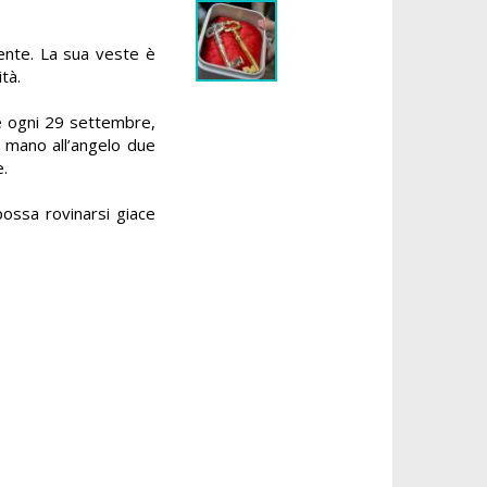
pente. La sua veste è
tà.
 e ogni 29 settembre,
n mano all’angelo due
e.
possa rovinarsi
giace