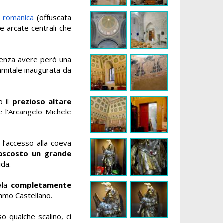
a romanica
(offuscata
 e arcate centrali che
 senza avere però una
mmitale inaugurata da
o il
prezioso altare
 e l’Arcangelo Michele
 l’accesso alla coeva
ascosto un grande
ida.
ala
completamente
immo Castellano.
o qualche scalino, ci