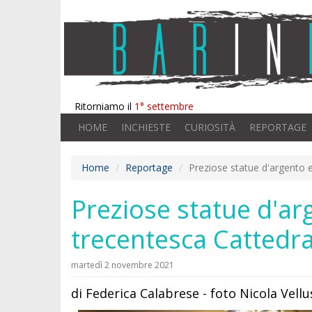
Ritorniamo il
1° settembre
HOME
INCHIESTE
CURIOSITÀ
REPORTAGE
Home
Reportage
Preziose statue d'argento e
Preziose statue d'arg
trecentesca Cattedral
martedì 2 novembre 2021
di Federica Calabrese - foto Nicola Vell