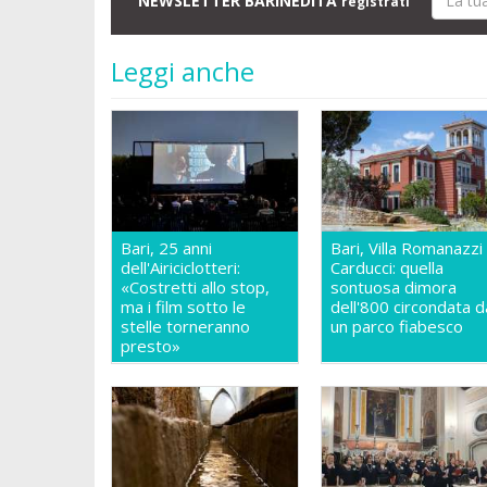
NEWSLETTER BARINEDITA
registrati
Leggi anche
Bari, 25 anni
Bari, Villa Romanazzi
dell'Airiciclotteri:
Carducci: quella
«Costretti allo stop,
sontuosa dimora
ma i film sotto le
dell'800 circondata d
stelle torneranno
un parco fiabesco
presto»