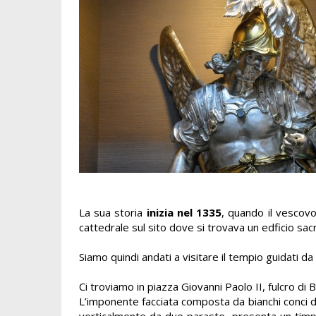
La sua storia
inizia nel 1335
, quando il vescov
cattedrale sul sito dove si trovava un edficio sa
Siamo quindi andati a visitare il tempio guidati da
Ci troviamo in piazza Giovanni Paolo II, fulcro di B
L’imponente facciata composta da bianchi conci di p
verticalmente da due paraste, presenta un timp