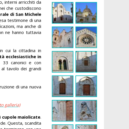
 interni arricchiti da
nei che custodiscono
rale di San Michele
iesa testimone di una
ficazioni, ma anche di
on ne hanno tuttavia
 cui la cittadina in
tà ecclesiastiche in
n 33 canonici e con
 al tavolo dei grandi
ruzione di una nuova
to galleria)
i
cupole maiolicate
.
ande. Questa, scandita
he terminano con una