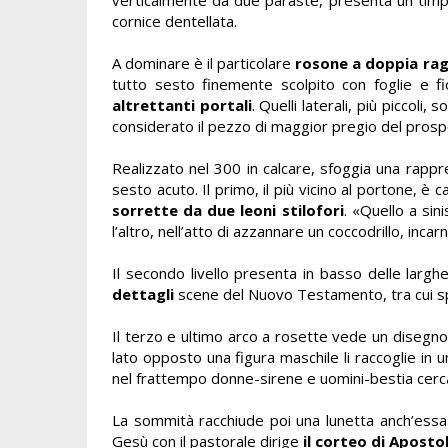
cornice dentellata.
A dominare è il particolare
rosone a doppia rag
tutto sesto finemente scolpito con foglie e fio
altrettanti portali
. Quelli laterali, più piccoli
considerato il pezzo di maggior pregio del prosp
Realizzato nel 300 in calcare, sfoggia una rappre
sesto acuto. Il primo, il più vicino al portone, è 
sorrette da due leoni stilofori
. «Quello a sin
l’altro, nell’atto di azzannare un coccodrillo, incar
Il secondo livello presenta in basso delle larghe
dettagli
scene del Nuovo Testamento, tra cui spi
Il terzo e ultimo arco a rosette vede un disegn
lato opposto una figura maschile li raccoglie in un
nel frattempo donne-sirene e uomini-bestia cercan
La sommità racchiude poi una lunetta anch’essa 
Gesù con il pastorale dirige
il corteo di Apostol