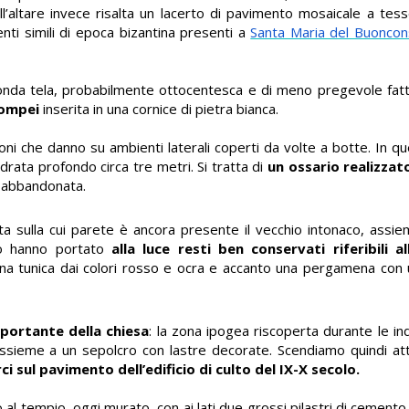
ell’altare invece risalta un lacerto di pavimento mosaicale a tes
nti simili di epoca bizantina presenti a
Santa Maria del Buoncons
onda tela, probabilmente ottocentesca e di meno pregevole fattu
Pompei
inserita in una cornice di pietra bianca.
coni che danno su ambienti laterali coperti da volte a botte. In qu
drata profondo circa tre metri. Si tratta di
un ossario realizzato
u abbandonata.
etta sulla cui parete è ancora presente il vecchio intonaco, assi
nto hanno portato
alla luce resti ben conservati riferibili a
a tunica dai colori rosso e ocra e accanto una pergamena con una
mportante della chiesa
: la zona ipogea riscoperta durante le inda
 assieme a un sepolcro con lastre decorate. Scendiamo quindi at
ci sul pavimento dell’edificio di culto del IX-X secolo.
o al tempio, oggi murato, con ai lati due grossi pilastri di cemento.