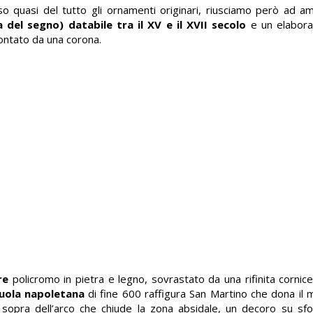
rso quasi del tutto gli ornamenti originari, riusciamo però ad 
del segno) databile tra il XV e il XVII secolo
e un elabora
ontato da una corona.
re
policromo in pietra e legno, sovrastato da una rifinita cornice 
cuola napoletana
di fine 600 raffigura San Martino che dona il 
 sopra dell’arco che chiude la zona absidale, un decoro su s