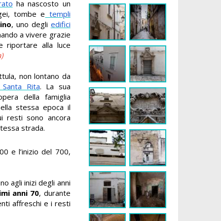
rato
ha nascosto un
ogei, tombe e
templi
ino
, uno degli
edifici
nando a vivere grazie
riportare alla luce
)
ttula, non lontano da
o Santa Rita
. La sua
pera della famiglia
ella stessa epoca il
ui resti sono ancora
 stessa strada.
0 e l’inizio del 700,
no agli inizi degli anni
imi anni 70
, durante
i affreschi e i resti