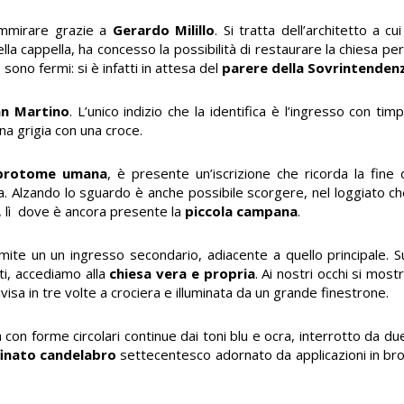
ammirare grazie a
Gerardo Milillo
. Si tratta dell’architetto a cu
lla cappella, ha concesso la possibilità di restaurare la chiesa p
sono fermi: si è infatti in attesa del
parere della Sovrintenden
an Martino
. L’unico indizio che la identifica è l’ingresso con t
na grigia con una croce.
protome umana
, è presente un’iscrizione che ricorda la fine d
la. Alzando lo sguardo è anche possibile scorgere, nel loggiato ch
, lì dove è ancora presente la
piccola campana
.
ite un un ingresso secondario, adiacente a quello principale. 
i, accediamo alla
chiesa vera e propria
. Ai nostri occhi si mos
visa in tre volte a crociera e illuminata da un grande finestrone.
 con forme circolari continue dai toni blu e ocra, interrotto da d
finato candelabro
settecentesco adornato da applicazioni in br