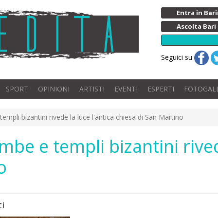
Entra in Ba
Ascolta Bari
Seguici su
SPORT
OPINIONI
ARTISTI
EVENTI
ESPERTI
FOTOGAL
templi bizantini rivede la luce l'antica chiesa di San Martino
ombe e templi bizantini rived
o
ti