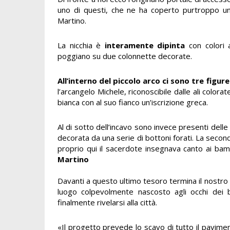
uno di questi, che ne ha coperto purtroppo u
Martino.
La nicchia è
interamente dipinta
con colori 
poggiano su due colonnette decorate.
All’interno del piccolo arco ci sono tre figure
l’arcangelo Michele, riconoscibile dalle ali colora
bianca con al suo fianco un’iscrizione greca.
Al di sotto dell’incavo sono invece presenti delle
decorata da una serie di bottoni forati.
La seconda
proprio qui il sacerdote insegnava canto ai bamb
Martino
Davanti a questo ultimo tesoro termina il nostro vi
luogo colpevolmente nascosto agli occhi dei
finalmente rivelarsi alla città.
«Il progetto prevede lo scavo di tutto il pavimento