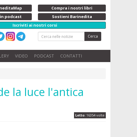
rineditaMap
Compra i nostri libri
 in podcast
Sostieni Barinedita
Iscriviti ai nostri corsi
Cerca
LERY
VIDEO
PODCAST
CONTATTI
e la luce l'antica
Letto:
16354 volte