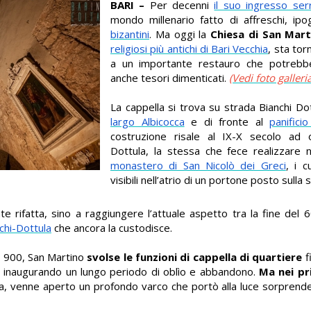
BARI –
Per decenni
il suo ingresso ser
mondo millenario fatto di affreschi, ip
bizantini
. Ma oggi la
Chiesa di San Mart
religiosi più antichi di Bari Vecchia
, sta tor
a un importante restauro che potrebbe 
anche tesori dimenticati.
(Vedi foto galleria
La cappella si trova su strada Bianchi Do
largo Albicocca
e di fronte al
panifici
costruzione risale al IX-X secolo ad o
Dottula, la stessa che fece realizzare n
monastero di San Nicolò dei Greci
, i c
visibili nell’atrio di un portone posto sulla
rifatta, sino a raggiungere l’attuale aspetto tra la fine del 60
chi-Dottula
che ancora la custodisce.
el 900, San Martino
svolse le funzioni di cappella di quartiere
fi
inaugurando un lungo periodo di oblìo e abbandono.
Ma nei pr
ra, venne aperto un profondo varco che portò alla luce sorprendent