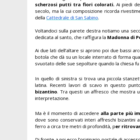
scherzosi putti tra fiori colorati.
Ai piedi d
secolo, ma la cui composizione ricorda rivestime
della
Cattedrale di San Sabino
.
Voltandoci sulla parete destra notiamo una sec
dedicata al santo, che raffigura la
Madonna di 
Ai due lati dell’altare si aprono poi due bassi ar
botola che dà su un locale interrato di forma qua
svuotato delle sue sepolture quando la chiesa f
In quello di sinistra si trova una piccola stanz
latina. Recenti lavori di scavo in questo pu
bizantino
. Tra questi un affresco che mostra un
interpretazione.
Ma è il momento di accedere
alla parte più i
dove sono conservati interi affreschi bizantini
ferro a circa tre metri di profondità, p
er ritrovar
Di fronte a noi ecco l’originario portale di access