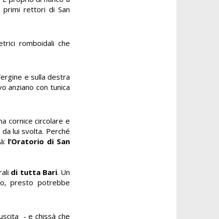
 primi rettori di San
trici romboidali che
Vergine e sulla destra
ovo anziano con tunica
na cornice circolare e
 da lui svolta. Perché
tà:
l’Oratorio di San
rali
di tutta Bari
. Un
do, presto potrebbe
’uscita - e chissà che