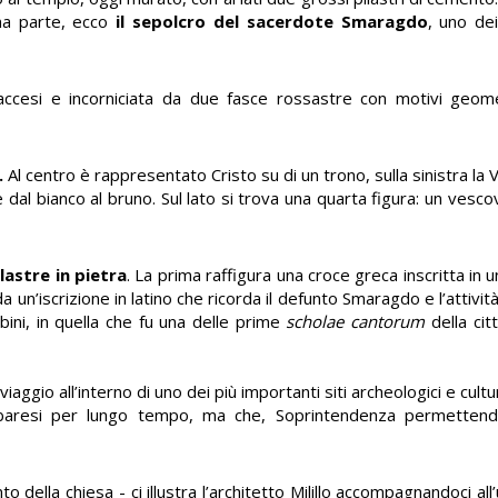
na parte, ecco
il sepolcro del sacerdote Smaragdo
, uno dei
accesi e incorniciata da due fasce rossastre con motivi geome
.
Al centro è rappresentato Cristo su di un trono, sulla sinistra la 
te dal bianco al bruno. Sul lato si trova una quarta figura: un vesc
lastre in pietra
. La prima raffigura una croce greca inscritta in u
 un’iscrizione in latino che ricorda il defunto Smaragdo e l’attività
ini, in quella che fu una delle prime
scholae cantorum
della cit
aggio all’interno di uno dei più importanti siti archeologici e cultu
 baresi per lungo tempo, ma che, Soprintendenza permetten
 della chiesa - ci illustra l’architetto Milillo accompagnandoci all