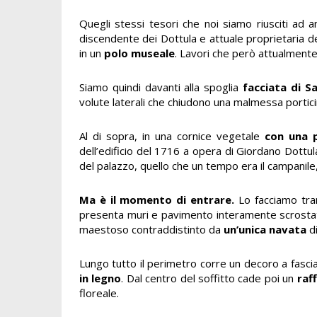
Quegli stessi tesori che noi siamo riusciti ad 
discendente dei Dottula e attuale proprietaria de
in un
polo museale
. Lavori che però attualmente 
Siamo quindi davanti alla spoglia
facciata di S
volute laterali che chiudono una malmessa portici
Al di sopra, in una cornice vegetale
con una 
dell’edificio del 1716 a opera di Giordano Dottu
del palazzo, quello che un tempo era il campanile
Ma è il momento di entrare.
Lo facciamo tram
presenta muri e pavimento interamente scrostat
maestoso contraddistinto da
un’unica navata
di
Lungo tutto il perimetro corre un decoro a fascia
in legno
. Dal centro del soffitto cade poi un
raf
floreale.