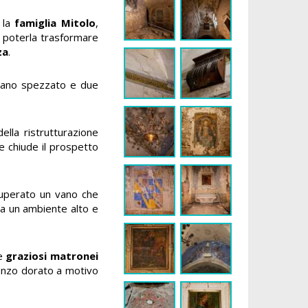
i la
famiglia Mitolo
,
er poterla trasformare
za
.
impano spezzato e due
ella ristrutturazione
e chiude il prospetto
Superato un vano che
tra un ambiente alto e
ue
graziosi matronei
onzo dorato a motivo