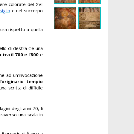
sere colorate del XVI
iglio
e nel succorpo
ra rispetto a quella
ello di destra c’è una
 tra il 700 e l’800
e
eme ad un’invocazione
ll’originario tempio
 scritta di difficile
gini degli anni 70, lì
traverso una scala in
 E proprio di fianco a