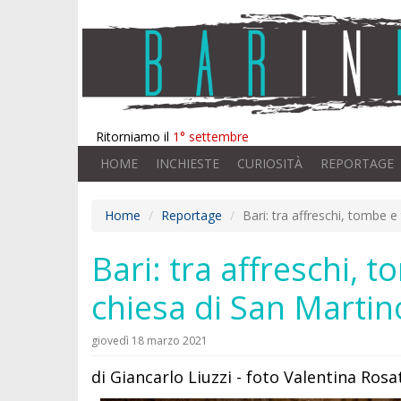
Ritorniamo il
1° settembre
HOME
INCHIESTE
CURIOSITÀ
REPORTAGE
Home
Reportage
Bari: tra affreschi, tombe e 
Bari: tra affreschi, t
chiesa di San Martin
giovedì 18 marzo 2021
di Giancarlo Liuzzi - foto Valentina Rosa