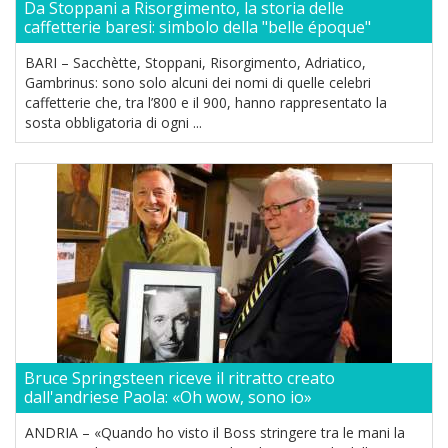
Da Stoppani a Risorgimento, la storia delle
caffetterie baresi: simbolo della "belle époque"
BARI – Sacchètte, Stoppani, Risorgimento, Adriatico,
Gambrinus: sono solo alcuni dei nomi di quelle celebri
caffetterie che, tra l’800 e il 900, hanno rappresentato la
sosta obbligatoria di ogni ...
Bruce Springsteen riceve il ritratto creato
dall'andriese Paola: «Oh wow, sono io»
ANDRIA – «Quando ho visto il Boss stringere tra le mani la