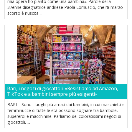
mia opera ho pianto come una bambina». Parole della
37enne disegnatrice andriese Paola Lomuscio, che l’8 marzo
scorso è riuscita ...
Bari, i negozi di giocattoli: «Resistiamo ad Amazon,
TikTok e a bambini sempre più esigenti»
BARI – Sono i luoghi più amati dai bambini, in cui maschietti e
femminucce di tutte le età possono sognare tra bambole,
supereroi e macchinine. Parliamo dei coloratissimi negozi di
giocattoli, ...