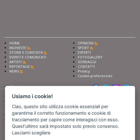
HOME
OPINIONI
INCHIESTE
SPORT
STORIE E CURIOSITÀ
ESPERTI
EVENTI E COMUNICATI
FOTOGALLERY
ARTISTI
SONDAGGI
REPORTAGE
CONTATTI
NEWS
Privacy
Cookie preferencies
Chiedi ai nostri esperti
Seguici su
Scrivi alla redazione
Usiamo i cookie!
Fai pubblicità con noi
Sostieni Barinedita
Iscriviti al nostro corso di
Ciao, questo sito utilizza cookie essenziali per
giornalismo
garantirne il corretto funzionamento e cookie di
Compra i nostri libri
tracciamento per capire come interagisci con esso.
Entra in Barinedita Map
Quest'ultimo sarà impostato solo previo consenso.
Lasciami scegliere
BARIREPORT s.a.s.
, Partita IVA 07355350724
Powered by
Netboom