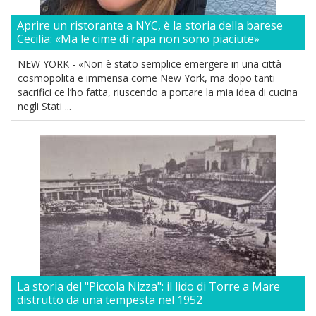
Aprire un ristorante a NYC, è la storia della barese
Cecilia: «Ma le cime di rapa non sono piaciute»
NEW YORK - «Non è stato semplice emergere in una città
cosmopolita e immensa come New York, ma dopo tanti
sacrifici ce l’ho fatta, riuscendo a portare la mia idea di cucina
negli Stati ...
La storia del "Piccola Nizza": il lido di Torre a Mare
distrutto da una tempesta nel 1952