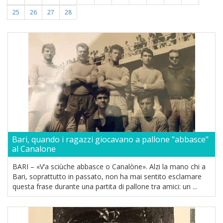
25
26
27
28
Bari, quando i ragazzi giocavano a pallone "abbasce"
al Canalone
BARI – «V’a sciùche abbasce o Canalòne». Alzi la mano chi a
Bari, soprattutto in passato, non ha mai sentito esclamare
questa frase durante una partita di pallone tra amici: un ...