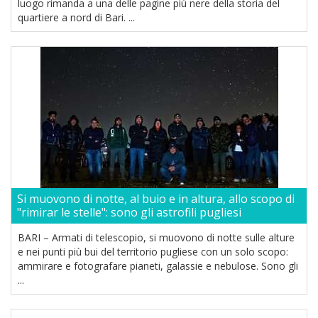
luogo rimanda a una delle pagine più nere della storia del
quartiere a nord di Bari. ...
Si muovono di notte, al buio e in altura, allo scopo di
"rimirar le stelle": sono gli astrofili pugliesi
BARI – Armati di telescopio, si muovono di notte sulle alture
e nei punti più bui del territorio pugliese con un solo scopo:
ammirare e fotografare pianeti, galassie e nebulose. Sono gli
...