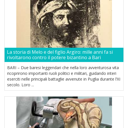
La storia di Melo e del figlio Argiro: mille anni fa si
rivoltarono contro il potere bizantino a Bari
BARI – Due baresi leggendari che nella loro avventurosa vita
ricoprirono importanti ruoli politici e militari, guidando interi
eserciti nelle principali battaglie avvenute in Puglia durante l’XI
secolo. Loro ...