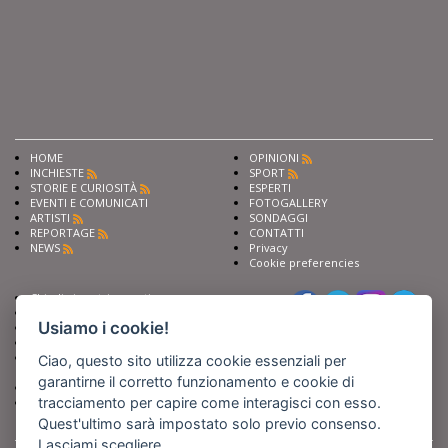
HOME
OPINIONI
INCHIESTE
SPORT
STORIE E CURIOSITÀ
ESPERTI
EVENTI E COMUNICATI
FOTOGALLERY
ARTISTI
SONDAGGI
REPORTAGE
CONTATTI
NEWS
Privacy
Cookie preferencies
Chiedi ai nostri esperti
Seguici su
Scrivi alla redazione
Usiamo i cookie!
Fai pubblicità con noi
Sostieni Barinedita
Iscriviti al nostro corso di
Ciao, questo sito utilizza cookie essenziali per
giornalismo
garantirne il corretto funzionamento e cookie di
Compra i nostri libri
tracciamento per capire come interagisci con esso.
Entra in Barinedita Map
Quest'ultimo sarà impostato solo previo consenso.
Lasciami scegliere