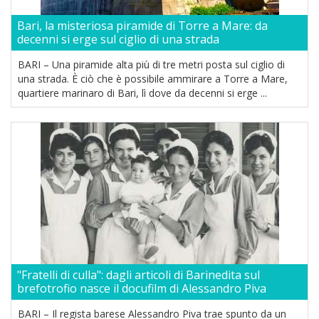
Bari, la misteriosa piramide di Torre a Mare: da
decenni si erge sul ciglio di una strada
BARI – Una piramide alta più di tre metri posta sul ciglio di
una strada. È ciò che è possibile ammirare a Torre a Mare,
quartiere marinaro di Bari, lì dove da decenni si erge ...
"Fratelli di culla": dagli articoli di Barinedita sul
brefotrofio nasce il docufilm di Alessandro Piva
BARI – Il regista barese Alessandro Piva trae spunto da un