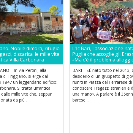
ano. Nobile dimora, rifugio
L'Ic Bari, l'associazione nat
azzi, discarica: le mille vite
Puglia che accoglie gli Era
ntica Villa Carbonara
«Ma c'è il problema alloggi
NO – In via Pertini, alla
BARI – «È nato tutto nel 2013, 
ia di Triggiano, si erge dal
desiderio di un gruppetto di gio
 1847 un leggendario edificio:
riuniti in Piazza del Ferrarese di
arbonara. Si tratta un’antica
conoscere i ragazzi stranieri e 
dalle mille vite che, seppur
una mano». A parlare è il 35en
nata da più ...
barese ...