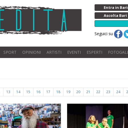
Entra in Ba
Ascolta Bari
Seguici su
SPORT
OPINIONI
ARTISTI
EVENTI
ESPERTI
FOTOGAL
2
13
14
15
16
17
18
19
20
21
22
23
24