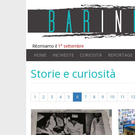
Ritorniamo il
1° settembre
HOME
INCHIESTE
CURIOSITÀ
REPORTAGE
Storie e curiosità
1
2
3
4
5
6
7
8
9
10
11
1