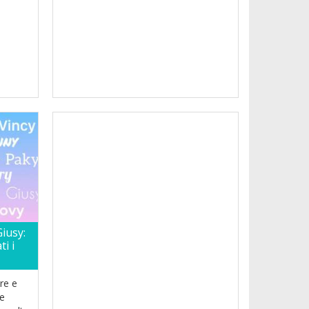
Giusy:
i i
re e
 e