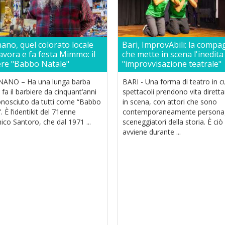
ano, quel colorato locale
Bari, ImprovAbili: la compa
avora e fa festa Mimmo: il
che mette in scena l'inedita
ere "Babbo Natale"
"improvvisazione teatrale"
ANO – Ha una lunga barba
BARI - Una forma di teatro in cu
 fa il barbiere da cinquant’anni
spettacoli prendono vita diret
onosciuto da tutti come “Babbo
in scena, con attori che sono
. È l’identikit del 71enne
contemporaneamente personag
co Santoro, che dal 1971 ...
sceneggiatori della storia. È ciò
avviene durante ...