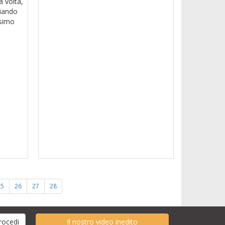
 volta,
liando
esimo
25
26
27
28
Il nostro video inedito