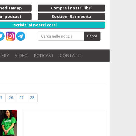
rineditaMap
Compra i nostri libri
 in podcast
Sostieni Barinedita
Iscriviti ai nostri corsi
Cerca
LERY
VIDEO
PODCAST
CONTATTI
25
26
27
28