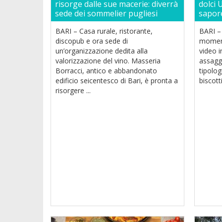
risorge dalle sue macerie: diverrà
dolci 
sede dei sommelier pugliesi
sapore
BARI – Casa rurale, ristorante,
BARI – 
discopub e ora sede di
momento
un’organizzazione dedita alla
video 
valorizzazione del vino. Masseria
assaggi
Borracci, antico e abbandonato
tipolog
edificio seicentesco di Bari, è pronta a
biscotti
risorgere ...