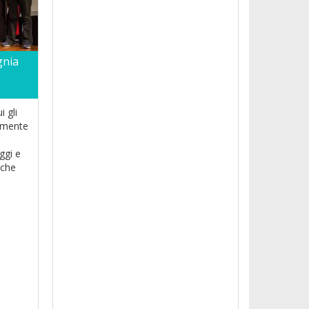
gnia
i gli
tamente
gi e
 che