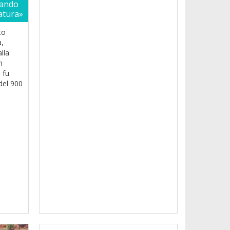
uando
atura»
to
a,
lla
n
 fu
del 900