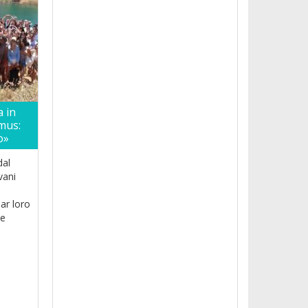
a in
smus:
o»
dal
vani
dar loro
ne