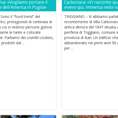
Usa: «Vogliamo portare il
Carbonara: «Vi racconto q
 dell'America in Puglia»
vivevo qui, immersa nella n
Sono il “food trend” del
TRIGGIANO – Vi abbiamo parla
, protagonisti di centinaia di
recentemente di Villa Carbonar
in cui si vedono persone golose
antica dimora del 1847 situata a
arne le tante e colorate
periferia di Triggiano, comune i
ie. Parliamo dei crumbl cookies,
provincia di Bari. Un edificio che
 prodotti dal ...
abbandonato nei primi anni 90 
per ...