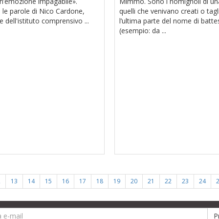
un’emozione impagabile».
Mimmo. Sono i nomignoli di una
 le parole di Nico Cardone,
quelli che venivano creati o tag
 dell'istituto comprensivo ...
l’ultima parte del nome di batt
(esempio: da ...
2
13
14
15
16
17
18
19
20
21
22
23
24