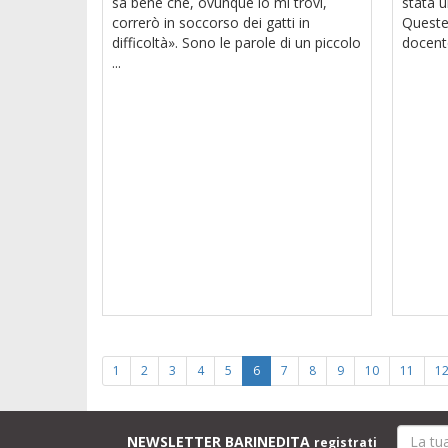
sa bene che, ovunque io mi trovi,
stata 
correrò in soccorso dei gatti in
Queste
difficoltà». Sono le parole di un piccolo
docente
...
1
2
3
4
5
6
7
8
9
10
11
1
NEWSLETTER BARINEDITA
registrati