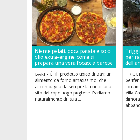
Niente pelati, poca patata e solo
Triggi
olio extravergine: come si
per rag
prepara una vera focaccia barese
dell'a
BARI – È “il” prodotto tipico di Bari: un
TRIGGIA
alimento da forno amatissimo, che
perifer
accompagna da sempre la quotidiana
lontano
vita del capoluogo pugliese. Parliamo
Villa C
naturalmente di “sua ...
dimora 
abbando