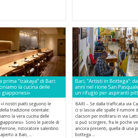
a prima "izakaya" di Bari:
Bari, "Artisti in Bottega": d
niamo la cucina delle
anni nel rione San Pasquale
 giapponesi»
un rifugio per aspiranti pit
«I nostri piatti seguono le
BARI – Se dalla trafficata via C
 della tradizione orientale:
ci si lascia alle spalle il rumore 
iamo la vera cucina delle
clacson per inoltrarsi in via Latt
giapponesi». Sono le parole di
si può scorgere, fra le poche ve
Perrone, ristoratore salentino
ancora presenti, quella di una p
aperto a Bari, ...
bottega ...