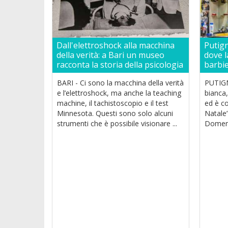
Dall'elettroshock alla macchina
Putign
della verità: a Bari un museo
dove l
racconta la storia della psicologia
barbi
BARI - Ci sono la macchina della verità
PUTIGN
e l’elettroshock, ma anche la teaching
bianca,
machine, il tachistoscopio e il test
ed è c
Minnesota. Questi sono solo alcuni
Natale”
strumenti che è possibile visionare ...
Domeni