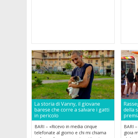
La storia di Vanny, il giovane
Rasseg
barese che corre a salvare i gatti
della 
in pericolo
premia
BARI – «Ricevo in media cinque
BARI – 
telefonate al giorno e chi mi chiama
gioia 