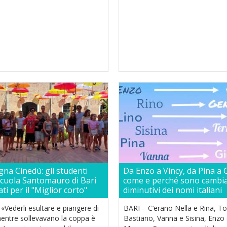
na Cinedù: gli studenti
Da Enzo a Vincy, da Pina a 
scuola Santomauro di Bari
come e perché sono cambiat
ti per il "Miglior corto"
diminutivi dei nomi italiani
«Vederli esultare e piangere di
BARI – C’erano Nella e Rina, To
mentre sollevavano la coppa è
Bastiano, Vanna e Sisina, Enzo