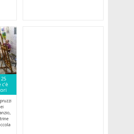
a 25
 c'è
tori
apruzzi
dei
anzio,
trine
iccola