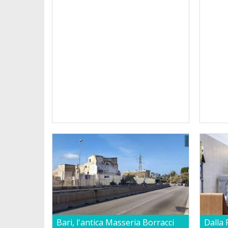
Bari, l'antica Masseria Borracci
Dalla 