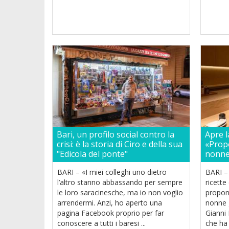
Bari, un profilo social contro la
Apre l
crisi: è la storia di Ciro e della sua
«Propo
"Edicola del ponte"
nonne
BARI – «I miei colleghi uno dietro
BARI – 
l’altro stanno abbassando per sempre
ricette
le loro saracinesche, ma io non voglio
propon
arrendermi. Anzi, ho aperto una
nonne 
pagina Facebook proprio per far
Gianni 
conoscere a tutti i baresi ...
che ha 