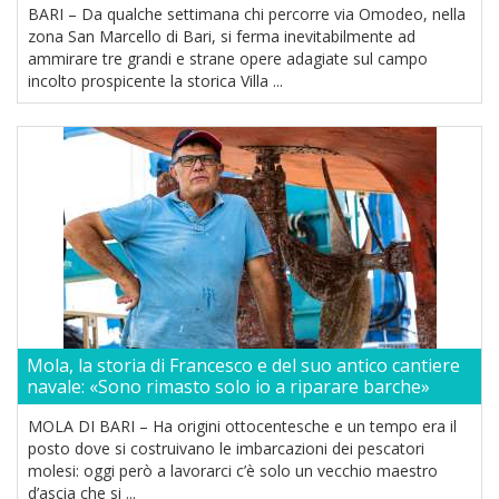
BARI – Da qualche settimana chi percorre via Omodeo, nella
zona San Marcello di Bari, si ferma inevitabilmente ad
ammirare tre grandi e strane opere adagiate sul campo
incolto prospicente la storica Villa ...
Mola, la storia di Francesco e del suo antico cantiere
navale: «Sono rimasto solo io a riparare barche»
MOLA DI BARI – Ha origini ottocentesche e un tempo era il
posto dove si costruivano le imbarcazioni dei pescatori
molesi: oggi però a lavorarci c’è solo un vecchio maestro
d’ascia che si ...