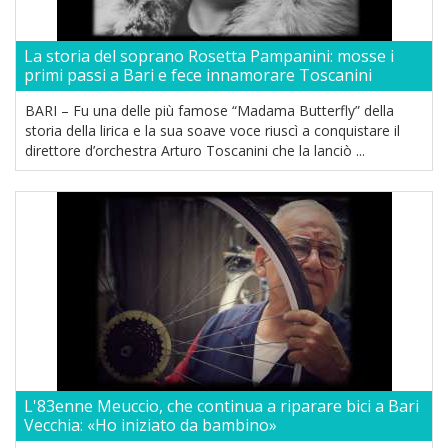
La storia del soprano Rosetta Pampanini: mosse i
primi passi a Bari e fece innamorare Toscanini
BARI – Fu una delle più famose “Madama Butterfly” della
storia della lirica e la sua soave voce riuscì a conquistare il
direttore d’orchestra Arturo Toscanini che la lanciò ...
L'83enne Meuccio, che continua a riparare bici a Bari
Vecchia: «Ho iniziato da bambino»