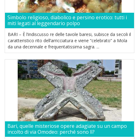
Simbolo religioso, diabolico e persino erotico: tutti i
miti legati al leggendario polpo
BARI – È l’indiscusso re delle tavole baresi, subisce da secoli il
caratteristico rito dell’arricciatura e viene “celebrato” a Mola
da una decennale e frequentatissima sagra. ...
Bari, quelle misteriose opere adagiate su un campo
incolto di via Omodeo: perché sono lì?