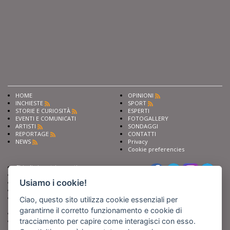
HOME
OPINIONI
INCHIESTE
SPORT
STORIE E CURIOSITÀ
ESPERTI
EVENTI E COMUNICATI
FOTOGALLERY
ARTISTI
SONDAGGI
REPORTAGE
CONTATTI
NEWS
Privacy
Cookie preferencies
Chiedi ai nostri esperti
Seguici su
Scrivi alla redazione
Usiamo i cookie!
Fai pubblicità con noi
Sostieni Barinedita
Iscriviti al nostro corso di
Ciao, questo sito utilizza cookie essenziali per
giornalismo
garantirne il corretto funzionamento e cookie di
Compra i nostri libri
tracciamento per capire come interagisci con esso.
Entra in Barinedita Map