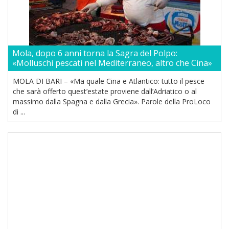
Mola, dopo 6 anni torna la Sagra del Polpo:
«Molluschi pescati nel Mediterraneo, altro che Cina»
MOLA DI BARI – «Ma quale Cina e Atlantico: tutto il pesce
che sarà offerto quest’estate proviene dall’Adriatico o al
massimo dalla Spagna e dalla Grecia». Parole della ProLoco
di ...