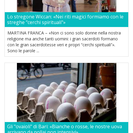
Lo stregone Wiccan: «Nei riti magici formiamo con le
streghe "cerchi spirituali"»
MARTINA FRANCA – «Non ci sono solo donne nella nostra
religione ma anche tanti uomini: i gran sacerdoti formano
con le gran sacerdotesse veri e propri “cerchi spirituali”».
Sono le parole ...
Gli "ovaioli" di Bari: «Bianche o rosse, le nostre uova
arrivano da pollai non intensivi»