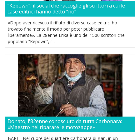
"Kepown", il social che raccoglie gli scrittori a cui le
case editrici hanno detto "no"
«Dopo aver ricevuto il rifiuto di diverse case editrici ho
trovato finalmente il modo per poter pubblicare
liberamente». La 28enne Erika è uno dei 1500 scrittori che
popolano “Kepown”, il ...
Donato, l'82enne conosciuto da tutta Carbonara:
«Maestro nel riparare le motozappe»
BARI – Nel cuore del quartiere Carbonara di Bari, in un