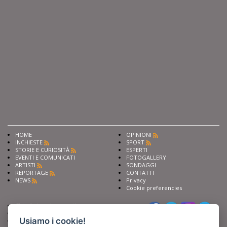
HOME
OPINIONI
INCHIESTE
SPORT
STORIE E CURIOSITÀ
ESPERTI
EVENTI E COMUNICATI
FOTOGALLERY
ARTISTI
SONDAGGI
REPORTAGE
CONTATTI
NEWS
Privacy
Cookie preferencies
Chiedi ai nostri esperti
Seguici su
Scrivi alla redazione
Usiamo i cookie!
Fai pubblicità con noi