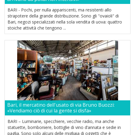
BARI - Pochi, per nulla appariscenti, ma resistenti allo
strapotere della grande distribuzione. Sono gli "ovaioli" di
Bari, negozi specializzati nella sola vendita di uova: quattro
stoiche attività che tengono ...
Bari, il mercatino dell'usato di via Bruno Buozzi:
«Vendiamo ciò di cui la gente si disfa»
BARI – Luminarie, specchiere, vecchie radio, ma anche
statuette, bomboniere, bottiglie di vino d’annata e sedie in
paglia. Sono solo alcuni delle migliaia di oggetti che è