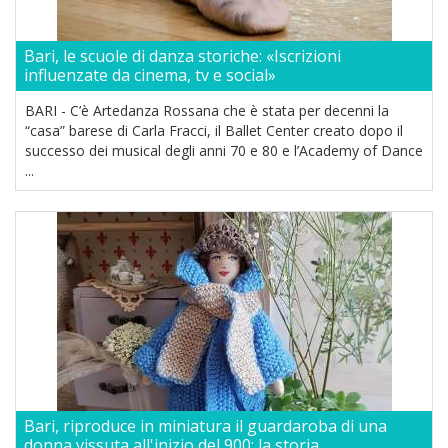
Bari, le scuole di danza storiche: «Iscrizioni
influenzate da cinema, tv e social»
BARI - C’è Artedanza Rossana che è stata per decenni la
“casa” barese di Carla Fracci, il Ballet Center creato dopo il
successo dei musical degli anni 70 e 80 e l’Academy of Dance
...
Bari, riproduce in miniatura il guardaroba di una
donna vissuta all'inizio del 900: la storia