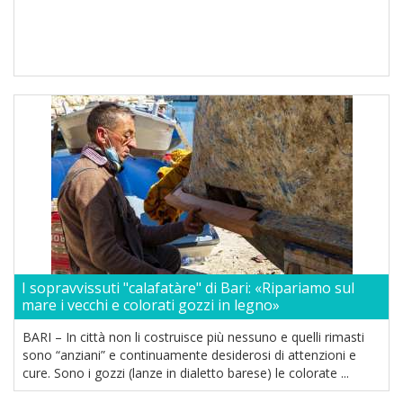
I sopravvissuti "calafatàre" di Bari: «Ripariamo sul
mare i vecchi e colorati gozzi in legno»
BARI – In città non li costruisce più nessuno e quelli rimasti
sono “anziani” e continuamente desiderosi di attenzioni e
cure. Sono i gozzi (lanze in dialetto barese) le colorate ...