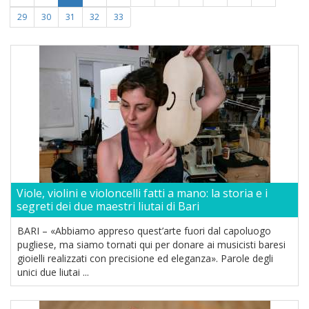
29
30
31
32
33
Viole, violini e violoncelli fatti a mano: la storia e i
segreti dei due maestri liutai di Bari
BARI – «Abbiamo appreso quest’arte fuori dal capoluogo
pugliese, ma siamo tornati qui per donare ai musicisti baresi
gioielli realizzati con precisione ed eleganza». Parole degli
unici due liutai ...