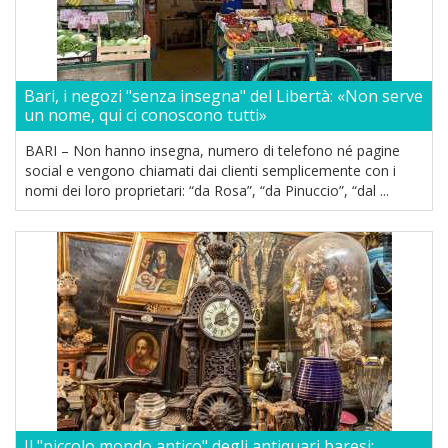
Bari, i negozi "senza insegna" del Libertà: «Non serve
un nome, qui ci conoscono tutti»
BARI – Non hanno insegna, numero di telefono né pagine
social e vengono chiamati dai clienti semplicemente con i
nomi dei loro proprietari: “da Rosa”, “da Pinuccio”, “dal ...
Il "piccolo mondo antico" degli antiquari baresi: