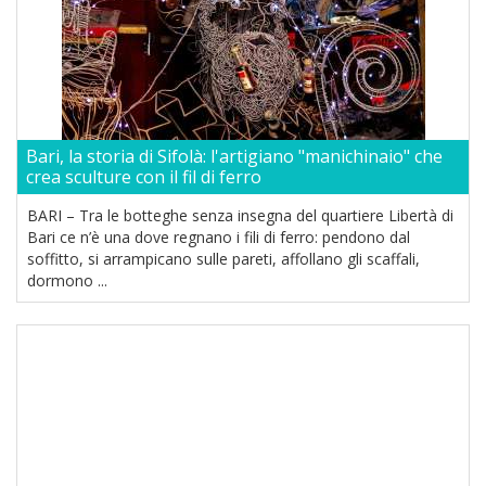
Bari, la storia di Sifolà: l'artigiano "manichinaio" che
crea sculture con il fil di ferro
BARI – Tra le botteghe senza insegna del quartiere Libertà di
Bari ce n’è una dove regnano i fili di ferro: pendono dal
soffitto, si arrampicano sulle pareti, affollano gli scaffali,
dormono ...