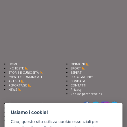
HOME
OPINIONI
INCHIESTE
SPORT
STORIE E CURIOSITÀ
ESPERTI
EVENTI E COMUNICATI
FOTOGALLERY
ARTISTI
SONDAGGI
REPORTAGE
CONTATTI
NEWS
Privacy
Cookie preferencies
Chiedi ai nostri esperti
Seguici su
Scrivi alla redazione
Usiamo i cookie!
Fai pubblicità con noi
Sostieni Barinedita
Iscriviti al nostro corso di
Ciao, questo sito utilizza cookie essenziali per
giornalismo