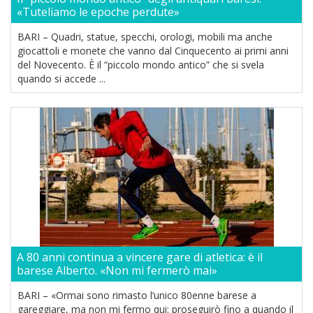
«Tuteliamo le epoche perdute»
BARI – Quadri, statue, specchi, orologi, mobili ma anche
giocattoli e monete che vanno dal Cinquecento ai primi anni
del Novecento. È il “piccolo mondo antico” che si svela
quando si accede ...
A 80 anni continua a vincere gare di atletica: è il
barese Alberto. «Non mi fermerò mai»
BARI – «Ormai sono rimasto l’unico 80enne barese a
gareggiare, ma non mi fermo qui: proseguirò fino a quando il