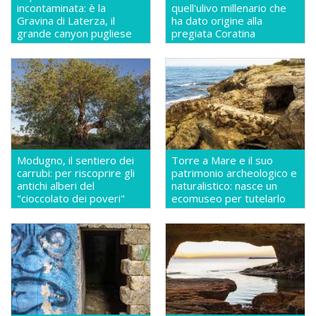
incontaminata: è la
quell'ulivo millenario che
Gravina di Laterza, il
ha dato origine alla
grande canyon pugliese
pregiata Coratina
Modugno, il sentiero dei
Torre a Mare e il suo
carrubi: per riscoprire gli
patrimonio archeologico e
antichi alberi del
naturalistico: nasce un
"cioccolato dei poveri"
ecomuseo per tutelarlo