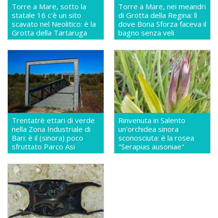
Torre a Mare, sotto la
Torre a Mare, nei meandri
statale 16 c'è un sito
di Grotta della Regina: lì
scavato nel Neolitico: è la
dove Bona Sforza faceva il
Grotta della Tartaruga
bagno senza veli
Trentatrè ettari di verde
Rinvenuta in Salento
nella Zona Industriale di
un'orchidea sinora
Bari: è il (sinora) poco
sconosciuta: è la rosea
sfruttato Parco Asi
"Serapias ausoniae"