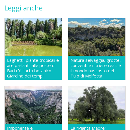
Leggi anche
Laghetti, piante tropicali e
Natura selvaggia, grotte,
are parlanti: alle porte di
conventi e nitriere reali: è
Bari c'è l'orto botanico
il mondo nascosto del
Giardino dei tempi
Pulo di Molfetta
Imponente e
La "Pianta Madre":