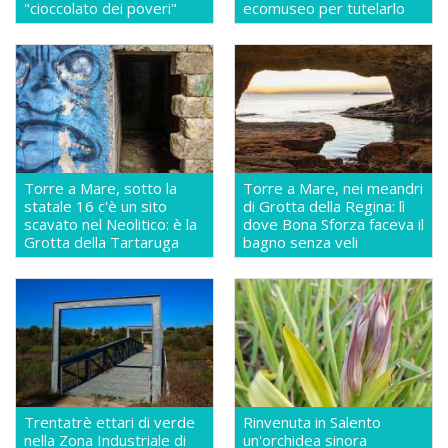
"cioccolato dei poveri"
ecomuseo per tutelarlo
Torre a Mare, sotto la
Torre a Mare, nei meandri
statale 16 c'è un sito
di Grotta della Regina: lì
scavato nel Neolitico: è la
dove Bona Sforza faceva il
Grotta della Tartaruga
bagno senza veli
Trentatrè ettari di verde
Rinvenuta in Salento
nella Zona Industriale di
un'orchidea sinora