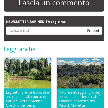
Lascia un commento
NEWSLETTER BARINEDITA
registrati
Leggi anche
Laghetti, piante tropicali e
Natura selvaggia, grotte,
are parlanti: alle porte di
conventi e nitriere reali: è
Bari c'è l'orto botanico
il mondo nascosto del
Giardino dei tempi
Pulo di Molfetta