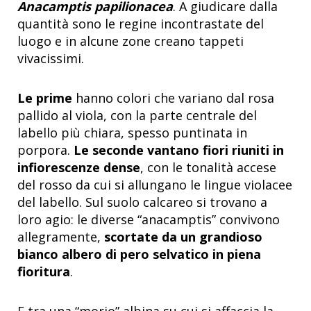
Anacamptis papilionacea
. A giudicare dalla
quantità sono le regine incontrastate del
luogo e in alcune zone creano tappeti
vivacissimi.
Le prime
hanno colori che variano dal rosa
pallido al viola, con la parte centrale del
labello più chiara, spesso puntinata in
porpora.
Le seconde vantano fiori riuniti in
infiorescenze dense
, con le tonalità accese
del rosso da cui si allungano le lingue violacee
del labello. Sul suolo calcareo si trovano a
loro agio: le diverse “anacamptis” convivono
allegramente,
scortate da un grandioso
bianco albero di pero selvatico in piena
fioritura
.
E tra una “morio” albina su cui si affaccia la