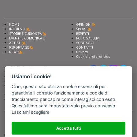
HOME
OPINIONI
INCHIESTE
SPORT
STORIE E CURIOSITÀ
ESPERTI
EVENTI E COMUNICATI
FOTOGALLERY
ARTISTI
SONDAGGI
REPORTAGE
CONTATTI
NEWS
Privacy
Cookie preferencies
Chiedi ai nostri esperti
Seguici su
Scrivi alla redazione
Usiamo i cookie!
Fai pubblicità con noi
Sostieni Barinedita
Iscriviti al nostro corso di
Ciao, questo sito utilizza cookie essenziali per
giornalismo
garantirne il corretto funzionamento e cookie di
Compra i nostri libri
tracciamento per capire come interagisci con esso.
Entra in Barinedita Map
Quest'ultimo sarà impostato solo previo consenso.
Lasciami scegliere
BARIREPORT s.a.s.
, Partita IVA 07355350724
Powered by
Netboom
Copyright BARIREPORT s.a.s. All rights reserved - Tutte le fotografie recanti il
logo di Barinedita sono state commissionate da BARIREPORT s.a.s. che ne
Accetta tutti
detiene i Diritti d'Autore e sono state prodotte nell'anno 2012 e seguenti
(tranne che non vi sia uno specifico anno di scatto riportato)