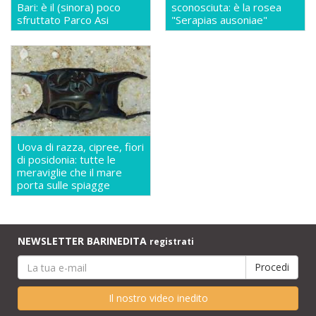
Bari: è il (sinora) poco
sconosciuta: è la rosea
sfruttato Parco Asi
"Serapias ausoniae"
Uova di razza, cipree, fiori
di posidonia: tutte le
meraviglie che il mare
porta sulle spiagge
NEWSLETTER BARINEDITA
registrati
Il nostro video inedito