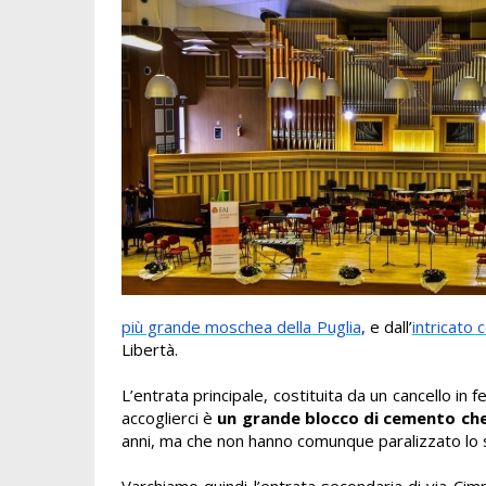
più grande moschea della Puglia
,
e dall’
intricato
Libertà.
L’entrata principale, costituita da un cancello in 
accoglierci è
un grande blocco di cemento che
anni, ma che non hanno comunque paralizzato lo sv
Varchiamo quindi l’entrata secondaria di
via Cimm