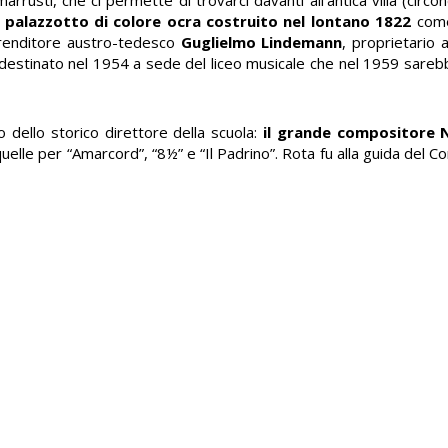
 palazzotto di colore ocra costruito nel lontano 1822
come
mprenditore austro-tedesco
Guglielmo Lindemann
, proprietario 
fu destinato nel 1954 a sede del liceo musicale che nel 1959 sareb
 dello storico direttore della scuola:
il grande compositore 
uelle per “Amarcord”, “8½” e “Il Padrino”. Rota fu alla guida del C