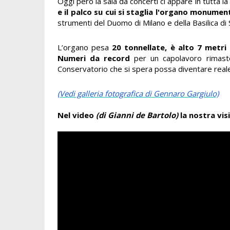
Oggi però la sala da concerti ci appare in tutta la
e il palco su cui si staglia l'organo monumen
strumenti del Duomo di Milano e della Basilica di
L’organo pesa
20 tonnellate, è alto 7 metri
Numeri da record
per un capolavoro rimasto
Conservatorio che si spera possa diventare reale 
(Vedi galleria fotografica di Gennaro Gargiulo)
Nel video
(di Gianni de Bartolo)
la nostra vis