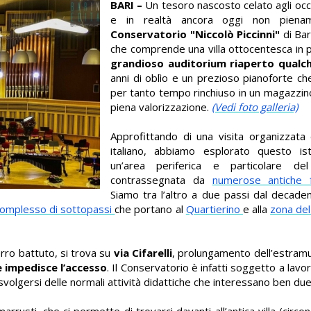
BARI –
Un tesoro nascosto celato agli occh
e in realtà ancora oggi non piename
Conservatorio
"Niccolò Piccinni"
di Bar
che comprende una villa ottocentesca in
grandioso auditorium riaperto qualc
anni di oblìo e un prezioso pianoforte c
per tanto tempo rinchiuso in un magazzin
piena valorizzazione.
(Vedi foto galleria)
Approfittando di una visita organizzat
italiano, abbiamo esplorato questo is
un’area periferica e particolare d
contrassegnata da
numerose antiche f
Siamo tra l’altro a due passi dal decad
 complesso di sottopassi
che portano al
Quartierino
e alla
zona de
ferro battuto, si trova su
via Cifarelli
, prolungamento dell’estramu
 impedisce l’accesso
. Il Conservatorio è infatti soggetto a lavo
olgersi delle normali attività didattiche che interessano ben due
arrusti, che ci permette di trovarci davanti all’antica villa (circ