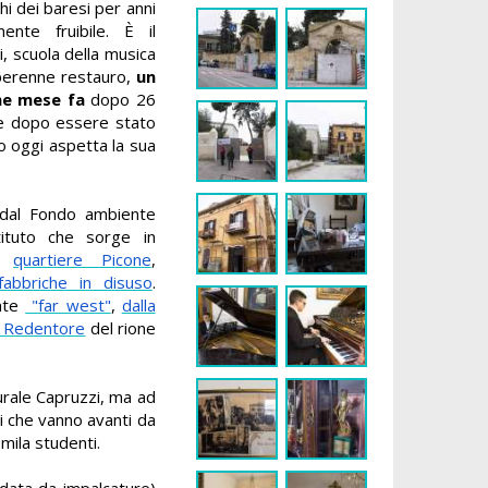
i dei baresi per anni
nte fruibile. È il
i, scuola della musica
 perenne restauro,
un
he mese fa
dopo 26
he dopo essere stato
o oggi aspetta la sua
a dal Fondo ambiente
tituto che sorge in
el
quartiere Picone
,
abbriche in disuso
.
ente
"far west"
,
dalla
l Redentore
del rione
rale Capruzzi, ma ad
ri che vanno avanti da
mila studenti.
ondata da impalcature)