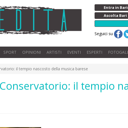
Entra in Ba
Ascolta Bari
Seguici su
SPORT
OPINIONI
ARTISTI
EVENTI
ESPERTI
FOTOGAL
vatorio: il tempio nascosto della musica barese
 Conservatorio: il tempio n