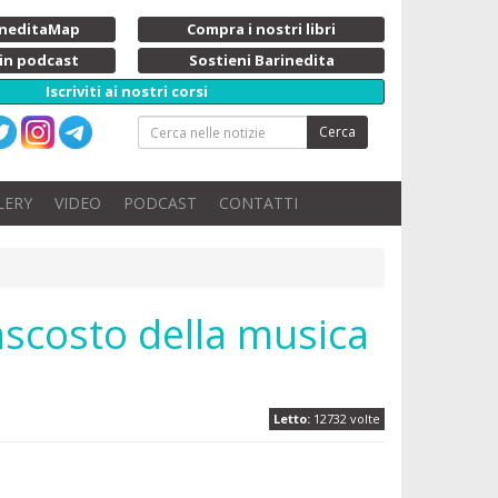
rineditaMap
Compra i nostri libri
 in podcast
Sostieni Barinedita
Iscriviti ai nostri corsi
Cerca
LERY
VIDEO
PODCAST
CONTATTI
ascosto della musica
Letto:
12732 volte