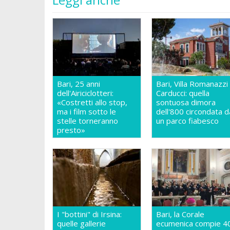
Bari, 25 anni
Bari, Villa Romanazzi
dell'Airiciclotteri:
Carducci: quella
«Costretti allo stop,
sontuosa dimora
ma i film sotto le
dell'800 circondata d
stelle torneranno
un parco fiabesco
presto»
I "bottini" di Irsina:
Bari, la Corale
quelle gallerie
ecumenica compie 4