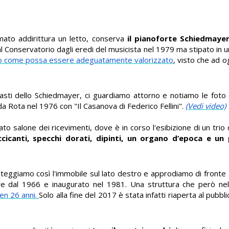
mato addirittura un letto, conserva
il pianoforte Schiedmaye
 Conservatorio dagli eredi del musicista nel 1979 ma stipato in
aro come possa essere adeguatamente valorizzato
, visto che ad 
sti dello Schiedmayer, ci guardiamo attorno e notiamo le foto de
a Rota nel 1976 con "Il Casanova di Federico Fellini".
(Vedi video)
 salone dei ricevimenti, dove è in corso l'esibizione di un trio d
cicanti, specchi dorati
,
dipinti, un organo d’epoca e un
steggiamo così l'immobile sul lato destro e approdiamo di fronte
tire dal 1966 e inaugurato nel 1981. Una struttura che però ne
ben 26 anni.
Solo alla fine del 2017 è stata infatti riaperta al pubbl