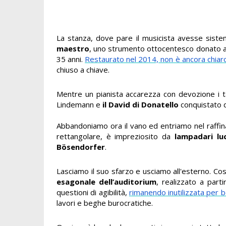
La stanza, dove pare il musicista avesse siste
maestro
, uno strumento ottocentesco donato al
35 anni.
Restaurato nel 2014, non è ancora chi
chiuso a chiave.
Mentre un pianista accarezza con devozione i ta
Lindemann e
il David di Donatello
conquistato d
Abbandoniamo ora il vano ed entriamo nel raffinato
rettangolare, è impreziosito da
lampadari luc
Bösendorfer
.
Lasciamo il suo sfarzo e usciamo all'esterno. Co
esagonale dell’auditorium
, realizzato a par
questioni di agibilità,
rimanendo inutilizzata per 
lavori e beghe burocratiche.