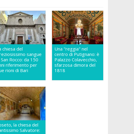
a chiesa del
Una "reggia" nel
reziosissimo sangue
centro di Putignano: è
n San Rocco: da 150
Palazzo Colavecchio,
nni riferimento per
sfarzosa dimora del
ue rioni di Bari
1818
oseto, la chiesa del
antissimo Salvatore: