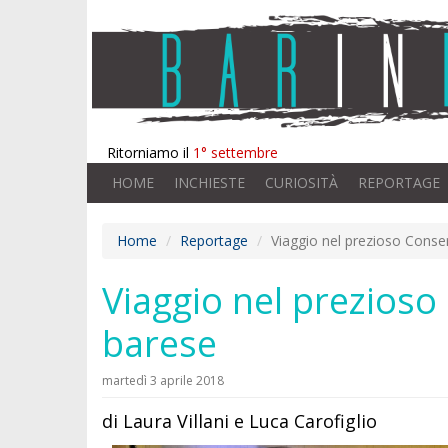
Ritorniamo il
1° settembre
HOME
INCHIESTE
CURIOSITÀ
REPORTAGE
Home
Reportage
Viaggio nel prezioso Conser
Viaggio nel prezioso
barese
martedì 3 aprile 2018
di Laura Villani e Luca Carofiglio