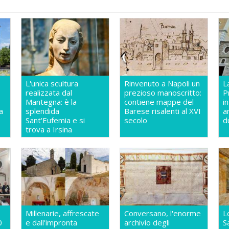
L'unica scultura
Rinvenuto a Napoli un
L
realizzata dal
prezioso manoscritto:
P
Mantegna: è la
contiene mappe del
i
a
splendida
Barese risalenti al XVI
a
Sant'Eufemia e si
secolo
d
trova a Irsina
Millenarie, affrescate
Conversano, l'enorme
L
0
e dall'impronta
archivio degli
S