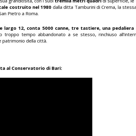
 sua grandiosità, con i suoi
tremila metri quadri
di superficie, le
tale costruito nel 1980
dalla ditta Tamburini di Crema, la stessa
 San Pietro a Roma.
 e largo 12, conta 5000 canne, tre tastiere, una pedaliera
 troppo tempo abbandonato a se stesso, rinchiuso all’interno
patrimonio della città.
ita al Conservatorio di Bari: