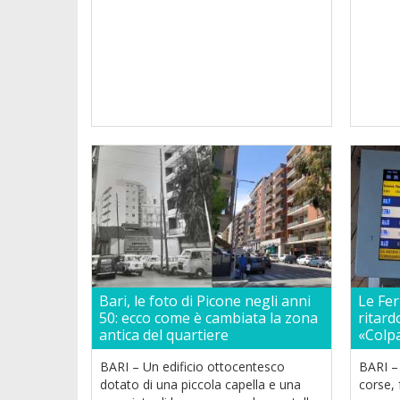
Bari, le foto di Picone negli anni
Le Fer
50: ecco come è cambiata la zona
ritard
antica del quartiere
«Colpa
BARI – Un edificio ottocentesco
BARI – 
dotato di una piccola capella e una
corse,