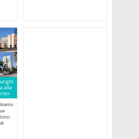
funghi
a alla
erio»
abbiamo
nua
orici.
li