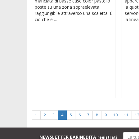
manciata di basse case color pastello
apparen
poste su una zona sopraelevata
la quot
raggiungibile attraverso una scaletta. È
servono
ciò che è ...
la linea 
1
2
3
4
5
6
7
8
9
10
11
1
NEWSLETTER BARINEDITA
registrati