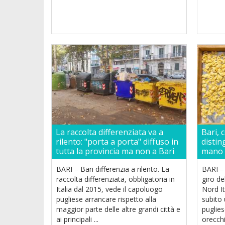
La raccolta differenziata va a
Bari, 
rilento: "porta a porta" diffuso in
distin
tutta la provincia ma non a Bari
mano d
BARI – Bari differenzia a rilento. La
BARI – 
raccolta differenziata, obbligatoria in
giro de
Italia dal 2015, vede il capoluogo
Nord It
pugliese arrancare rispetto alla
subito
maggior parte delle altre grandi città e
puglies
ai principali ...
orecchie