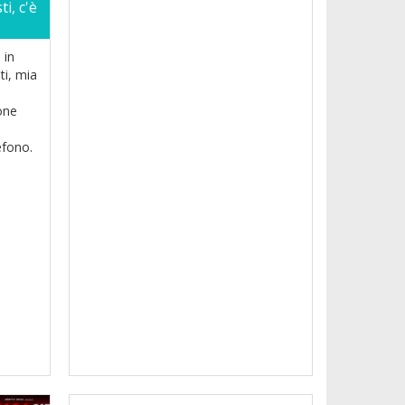
i, c'è
 in
ti, mia
one
efono.