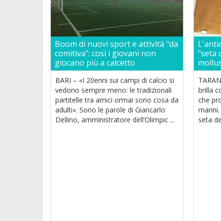
Boom di nuovi sport e attività "da
L'anti
comitiva": così i giovani non
"seta 
giocano più a calcetto
mollus
BARI – «I 20enni sui campi di calcio si
TARANT
vedono sempre meno: le tradizionali
brilla 
partitelle tra amici ormai sono cosa da
che pro
adulti». Sono le parole di Giancarlo
marini.
Dellino, amministratore dell’Olimpic ...
seta de