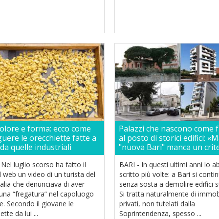
colore e forma: ecco come
Palazzi che nascono come 
guere le orecchiette fatte a
al posto di storici edifici: «M
a quelle industriali
"nuova Bari" manca un crit
Nel luglio scorso ha fatto il
BARI - In questi ultimi anni lo 
l web un video di un turista del
scritto più volte: a Bari si conti
alia che denunciava di aver
senza sosta a demolire edifici st
 una “fregatura” nel capoluogo
Si tratta naturalmente di immobi
e. Secondo il giovane le
privati, non tutelati dalla
tte da lui ...
Soprintendenza, spesso ...