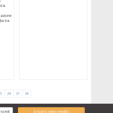
s
ica.
tazione
ia tra
25
26
27
28
Il nostro video inedito