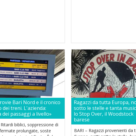
rovie Bari Nord e il cronico
Ragazzi da tutta Europa, no
o dei treni. L'azienda:
sotto le stelle e tanta music
 dei passaggi a livello»
lo Stop Over, il Woodstock
barese
Ritardi biblici, soppressione di
BARI – Ragazzi provenienti da t
 fermate prolungate, soste