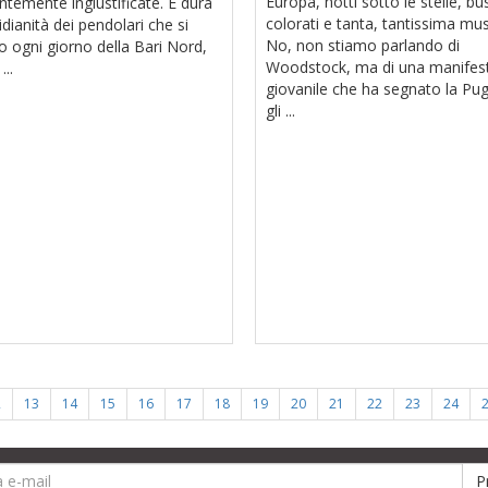
Europa, notti sotto le stelle, bu
temente ingiustificate. È dura
colorati e tanta, tantissima mus
idianità dei pendolari che si
No, non stiamo parlando di
 ogni giorno della Bari Nord,
Woodstock, ma di una manifes
...
giovanile che ha segnato la Pugl
gli ...
2
13
14
15
16
17
18
19
20
21
22
23
24