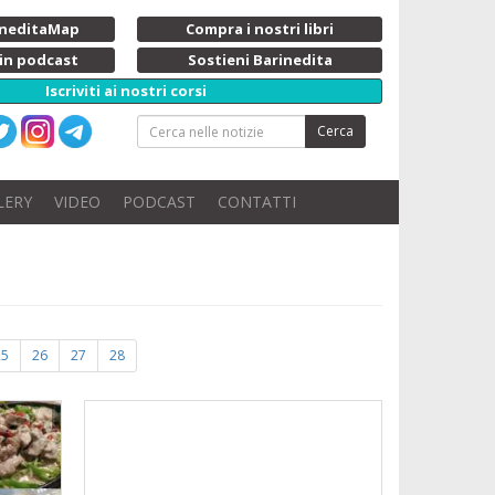
rineditaMap
Compra i nostri libri
 in podcast
Sostieni Barinedita
Iscriviti ai nostri corsi
Cerca
LERY
VIDEO
PODCAST
CONTATTI
25
26
27
28