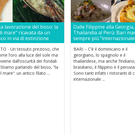
ca lavorazione del bisso: la
Dalle Filippine alla Georgia,
di mare" ricavata da un
Thailandia al Perù: Bari ma
co in via di estinzione
sempre più "internazionale
O - Un tessuto prezioso, che
BARI – C’è il dominicano e il
come l’oro alla luce del sole ma
georgiano, lo spagnolo e il
viene dall’oscurità dei fondali
thailandese, ma anche l’indiano, 
 Stiamo parlando del bisso, “la
brasiliano, il filippino e il peruvi
l mare”: un antico filato ...
Sono tanti infatti i ristoranti di 
internazionale ...