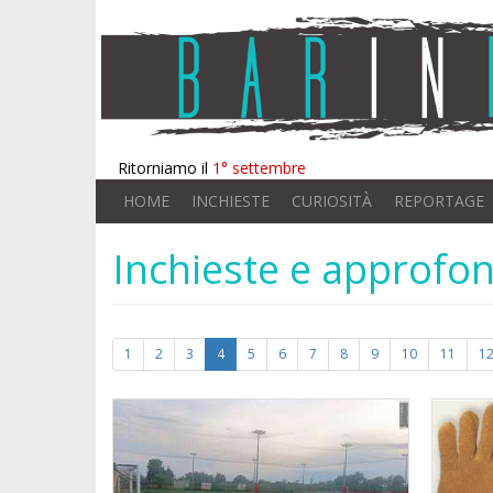
Ritorniamo il
1° settembre
HOME
INCHIESTE
CURIOSITÀ
REPORTAGE
Inchieste e approfo
1
2
3
4
5
6
7
8
9
10
11
1