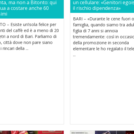
ta, ma non a Bitonto: qui
un cellulare: «Genitori egoist
ua a costare anche 60
il rischio dipendenza»
simi
BARI – «Durante le cene fuori o
 – Esiste un’isola felice per
famiglia, quando siamo tra adul
nti del caffè ed è a meno di 20
figlia di 7 anni si annoia
tri a nord di Bari. Parliamo di
tremendamente: così in occasi
, città dove non pare siano
della promozione in seconda
i rincari della ...
elementare le ho regalato il tel
...