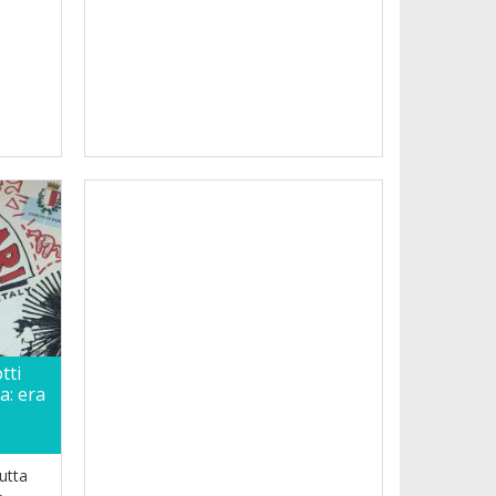
tti
a: era
utta