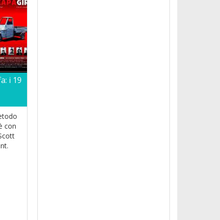
a: i 19
etodo
sè con
Scott
nt.