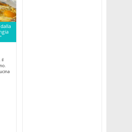
 dalla
ngia
"
il
ano.
cucina