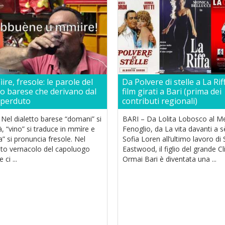
ìire, fresole: le parole del
Da Polvere di stelle a La Riff
to barese che derivano dal
film girati a Bari (prima dei
 perduto
contributi regionali)
Nel dialetto barese “domani” si
BARI – Da Lolita Lobosco al M
à, “vino” si traduce in mmìre e
Fenoglio, da La vita davanti a 
a” si pronuncia fresole. Nel
Sofia Loren all’ultimo lavoro di 
ato vernacolo del capoluogo
Eastwood, il figlio del grande Cli
 ci ...
Ormai Bari è diventata una ...