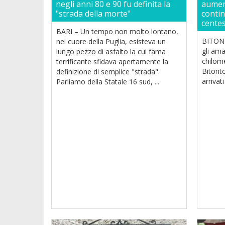
negli anni 80 e 90 fu definita la
aumen
"strada della morte"
contin
cente
BARI – Un tempo non molto lontano,
BITONTO
nel cuore della Puglia, esisteva un
gli ama
lungo pezzo di asfalto la cui fama
chilome
terrificante sfidava apertamente la
Bitonto
definizione di semplice "strada".
arrivati 
Parliamo della Statale 16 sud, ...