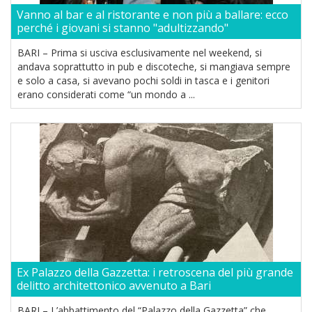
Vanno al bar e al ristorante e non più a ballare: ecco
perché i giovani si stanno "adultizzando"
BARI – Prima si usciva esclusivamente nel weekend, si
andava soprattutto in pub e discoteche, si mangiava sempre
e solo a casa, si avevano pochi soldi in tasca e i genitori
erano considerati come “un mondo a ...
Ex Palazzo della Gazzetta: i retroscena del più grande
delitto architettonico avvenuto a Bari
BARI – L’abbattimento del “Palazzo della Gazzetta” che