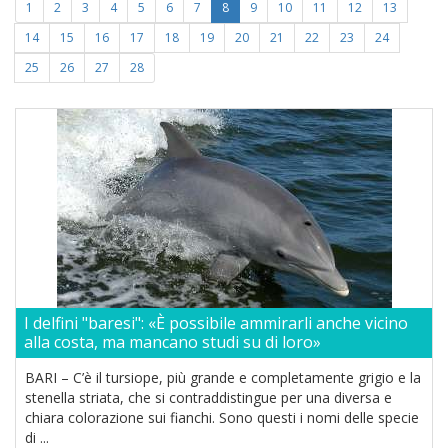
1
2
3
4
5
6
7
8
9
10
11
12
13
14
15
16
17
18
19
20
21
22
23
24
25
26
27
28
I delfini "baresi": «È possibile ammirarli anche vicino
alla costa, ma mancano studi su di loro»
BARI – C’è il tursiope, più grande e completamente grigio e la
stenella striata, che si contraddistingue per una diversa e
chiara colorazione sui fianchi. Sono questi i nomi delle specie
di ...