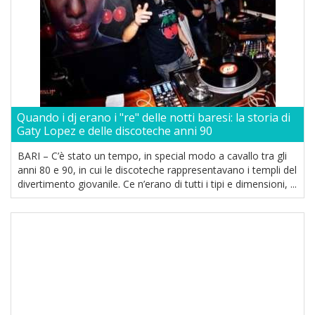
Quando i dj erano i "re" delle notti baresi: la storia di
Gaty Lopez e delle discoteche anni 90
BARI – C’è stato un tempo, in special modo a cavallo tra gli
anni 80 e 90, in cui le discoteche rappresentavano i templi del
divertimento giovanile. Ce n’erano di tutti i tipi e dimensioni, ...