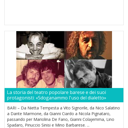
La storia del teatro popolare barese e dei suoi
protagonisti: «Sdoganammo l'uso del dialetto»
BARI – Da Nietta Tempesta a Vito Signorile, da Nico Salatino
a Dante Marmone, da Gianni Ciardo a Nicola Pignataro,
passando per Mariolina De Fano, Gianni Colajemma, Lino
Spadaro, Pinuccio Sinisi e Mino Barbarese. ...