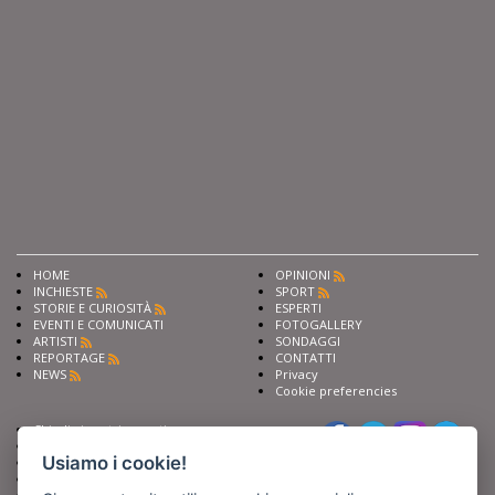
HOME
OPINIONI
INCHIESTE
SPORT
STORIE E CURIOSITÀ
ESPERTI
EVENTI E COMUNICATI
FOTOGALLERY
ARTISTI
SONDAGGI
REPORTAGE
CONTATTI
NEWS
Privacy
Cookie preferencies
Chiedi ai nostri esperti
Seguici su
Scrivi alla redazione
Usiamo i cookie!
Fai pubblicità con noi
Sostieni Barinedita