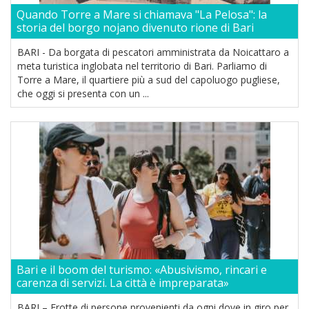
Quando Torre a Mare si chiamava "La Pelosa": la
storia del borgo nojano divenuto rione di Bari
BARI - Da borgata di pescatori amministrata da Noicattaro a
meta turistica inglobata nel territorio di Bari. Parliamo di
Torre a Mare, il quartiere più a sud del capoluogo pugliese,
che oggi si presenta con un ...
Bari e il boom del turismo: «Abusivismo, rincari e
carenza di servizi. La città è impreparata»
BARI – Frotte di persone provenienti da ogni dove in giro per