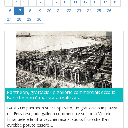
3
4
5
6
7
8
9
10
11
12
13
14
15
16
17
18
19
20
21
22
23
24
25
26
27
28
29
30
Pantheon, grattacieli e gallerie commerciali: ecco la
Bari che non è mai stata realizzata
BARI - Un pantheon su via Sparano, un grattacielo in piazza
del Ferrarese, una galleria commerciale su corso Vittorio
Emanuele e la città vecchia rasa al suolo. È ciò che Bari
avrebbe potuto essere ...