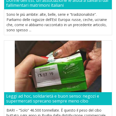
Donne dell'Est: un'associazione le aiuta a salvarsi dai
fallimentari matrimoni italiani
Sono le più ambite: alte, belle, serie e “tradizionaliste”.
Parliamo delle ragazze dell’Est Europa: russe, ceche, ucraine
che, come vi abbiamo raccontato in un precedente articolo,
sono spesso ...
Leggi ad hoc, solidarietà e buon senso: negozi e
supermercati sprecano sempre meno cibo
BARI – “Solo” 46.500 tonnellate. È questo il peso del cibo
buttato ogni anno in Puglia dalla distribuzione commerciale,