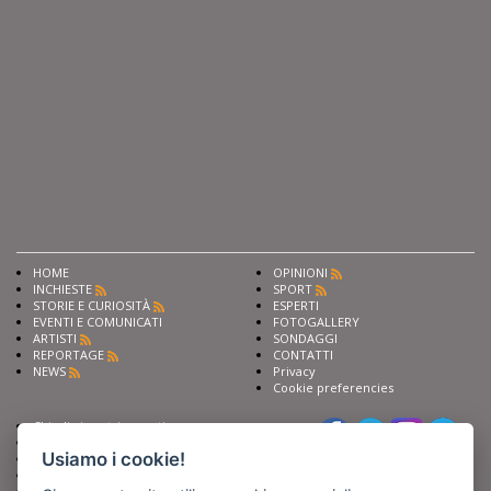
HOME
OPINIONI
INCHIESTE
SPORT
STORIE E CURIOSITÀ
ESPERTI
EVENTI E COMUNICATI
FOTOGALLERY
ARTISTI
SONDAGGI
REPORTAGE
CONTATTI
NEWS
Privacy
Cookie preferencies
Chiedi ai nostri esperti
Seguici su
Scrivi alla redazione
Usiamo i cookie!
Fai pubblicità con noi
Sostieni Barinedita