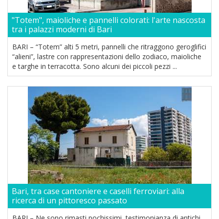
"Totem", maioliche e pannelli colorati: l'arte nascosta
tra i palazzi moderni di Bari
BARI – “Totem” alti 5 metri, pannelli che ritraggono geroglifici
“alieni”, lastre con rappresentazioni dello zodiaco, maioliche
e targhe in terracotta. Sono alcuni dei piccoli pezzi ...
Bari, tra case cantoniere e caselli ferroviari: alla
ricerca di un pittoresco passato
BARI – Ne sono rimasti pochissimi, testimonianza di antichi