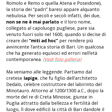
Romolo e Remo o quella Atena e Poseidone),
la storia dei “padri” baresi appare alquanto
nebulosa. Per secoli e secoli infatti, dei due,
non se ne è mai parlato
e il loro nome,
collegato al capoluogo pugliese, pare sia
venuto fuori solo nel 1600, quando si decise di
creare dei
“miti ad hoc”
per rendere più
avvincente l’antica storia di Bari. Un qualcosa
che ha generato equivoci ed errori nell’età
contemporanea.
(Vedi foto galleria)
Ma veniamo alle leggende. Partiamo dal
cretese
Iapige
, che fu figlio dell’architetto
Dedalo, celebre costruttore del labirinto del
Minotauro. Attorno al 1200/1300 a.C., dopo la
morte del re di Creta Minosse, giunse in
Puglia attratto dalla bellezza e fertilità del
luogo, lì dove edificò la città di Bari dandole il