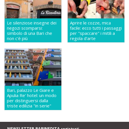
Le silenziose insegne dei
Aprire le cozze, mica
negozi scomparsi:
facile: ecco tutti i passaggi
simbolo di una Bari che
per "spaccare" i mitili a
non c'è più
regola d'arte
Bari, palazzo Le Giare e
Apulia Re' hotel: un modo
per distinguersi dalla
triste edilizia "in serie"
NEWSLETTER BARINEDITA
registrati