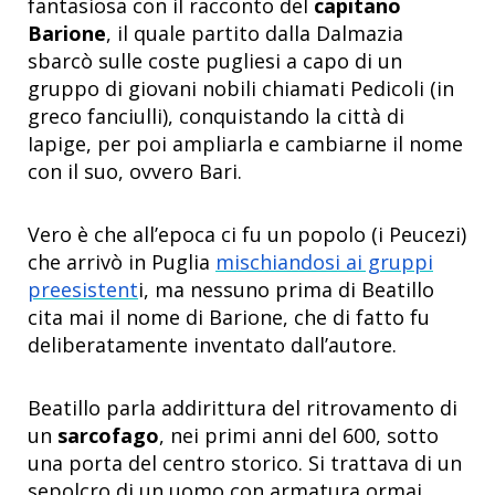
fantasiosa con il racconto del
capitano
Barione
, il quale partito dalla Dalmazia
sbarcò sulle coste pugliesi a capo di un
gruppo di giovani nobili chiamati Pedicoli (in
greco fanciulli), conquistando la città di
Iapige, per poi ampliarla e cambiarne il nome
con il suo, ovvero Bari.
Vero è che all’epoca ci fu un popolo (i Peucezi)
che arrivò in Puglia
mischiandosi ai gruppi
preesistent
i, ma nessuno prima di Beatillo
cita mai il nome di Barione, che di fatto fu
deliberatamente inventato dall’autore.
Beatillo parla addirittura del ritrovamento di
un
sarcofago
, nei primi anni del 600, sotto
una porta del centro storico. Si trattava di un
sepolcro di un uomo con armatura ormai