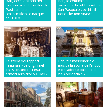
Bari, ecco la storia del
Bari, le centinaia di
misterioso edificio di viale
saracinesche abbassate a
Pasteur: fu un
San Pasquale vecchia: il
"cascamificio" e nacque
rione che non rinasce
nel 1910
La storia dei tappeti
Bari, tra massoneria e
Timurian: «Le origini nel
musica la storia dell'antico
1919, quando gli esuli
e decadente palazzo di
armeni arrivarono a Bari»
via Abbrescia n.25