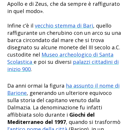
Apollo e di Zeus, che da sempre è raffigurato
in quel modo».
Infine c’è il
vecchio stemma di Bari
, quello
raffigurante un cherubino
con un arco su una
barca circondato dal mare che si trova
disegnato
su alcune monete del III secolo a.C.
custodite nel
Museo archeologico di Santa
Scolastica
e poi su diversi
palazzi cittadini di
inizio 900
.
Da anni ormai la figura
ha assunto il nome di
Barione
, generando un ulteriore equivoco
sulla storia del capitano venuto dalla
Dalmazia. La denominazione fu infatti
affibbiata solo durante i
Giochi del
Mediterraneo del 1997
, quando si trasformò
l’antico nome della città
(Barion), in un