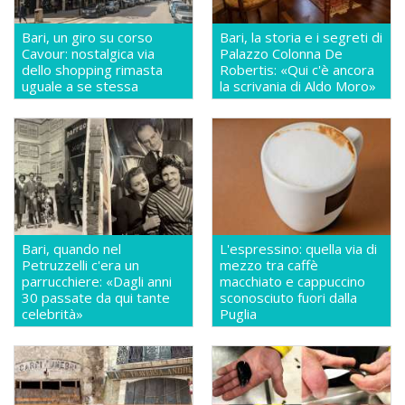
Bari, un giro su corso
Bari, la storia e i segreti di
Cavour: nostalgica via
Palazzo Colonna De
dello shopping rimasta
Robertis: «Qui c'è ancora
uguale a se stessa
la scrivania di Aldo Moro»
Bari, quando nel
L'espressino: quella via di
Petruzzelli c'era un
mezzo tra caffè
parrucchiere: «Dagli anni
macchiato e cappuccino
30 passate da qui tante
sconosciuto fuori dalla
celebrità»
Puglia