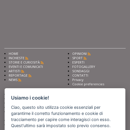
HOME
OPINIONI
INCHIESTE
SPORT
STORIE E CURIOSITÀ
ESPERTI
EVENTI E COMUNICATI
FOTOGALLERY
ARTISTI
SONDAGGI
REPORTAGE
CONTATTI
NEWS
Privacy
Cookie preferencies
Chiedi ai nostri esperti
Seguici su
Usiamo i cookie!
Scrivi alla redazione
Fai pubblicità con noi
Ciao, questo sito utilizza cookie essenziali per
Sostieni Barinedita
Iscriviti al nostro corso di
garantirne il corretto funzionamento e cookie di
giornalismo
tracciamento per capire come interagisci con esso.
Compra i nostri libri
Entra in Barinedita Map
Quest'ultimo sarà impostato solo previo consenso.