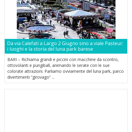
Da via Calefati a Largo 2 Giugno sino a viale Pasteur:
i luoghi e la storia del luna park barese
BARI – Richiama grandi e piccini con macchine da scontro,
ottovolanti e pungiball, animando le serate con le sue
colorate attrazioni. Parliamo ovviamente del luna park, parco
divertimenti “girovago” ...