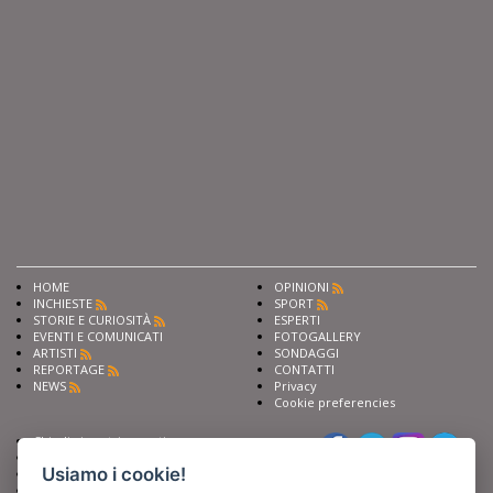
HOME
OPINIONI
INCHIESTE
SPORT
STORIE E CURIOSITÀ
ESPERTI
EVENTI E COMUNICATI
FOTOGALLERY
ARTISTI
SONDAGGI
REPORTAGE
CONTATTI
NEWS
Privacy
Cookie preferencies
Chiedi ai nostri esperti
Seguici su
Scrivi alla redazione
Usiamo i cookie!
Fai pubblicità con noi
Sostieni Barinedita