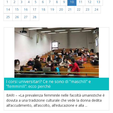
1
2
3
4
5
6
7
8
9
10
11
12
13
14
15
16
17
18
19
20
21
22
23
24
25
26
27
28
I corsi universitari? Ce ne sono di "maschili" e
"femminili": ecco perchè
BARI – «La prevalenza femminile nelle facoltà umanistiche è
dovuta a una tradizione culturale che vede la donna dedita
all’accudimento, all’ascolto, all’educazione e alla ...