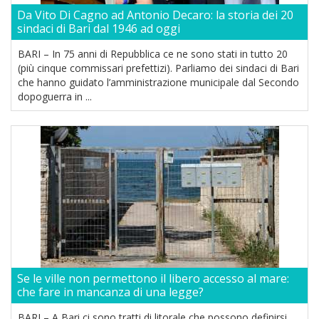
Da Vito Di Cagno ad Antonio Decaro: la storia dei 20
sindaci di Bari dal 1946 ad oggi
BARI – In 75 anni di Repubblica ce ne sono stati in tutto 20
(più cinque commissari prefettizi). Parliamo dei sindaci di Bari
che hanno guidato l’amministrazione municipale dal Secondo
dopoguerra in ...
Se le ville non permettono il libero accesso al mare:
che fare in mancanza di una legge?
BARI – A Bari ci sono tratti di litorale che possono definirsi