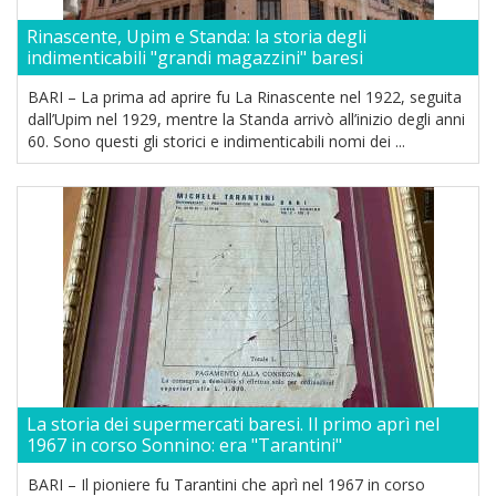
Rinascente, Upim e Standa: la storia degli
indimenticabili "grandi magazzini" baresi
BARI – La prima ad aprire fu La Rinascente nel 1922, seguita
dall’Upim nel 1929, mentre la Standa arrivò all’inizio degli anni
60. Sono questi gli storici e indimenticabili nomi dei ...
La storia dei supermercati baresi. Il primo aprì nel
1967 in corso Sonnino: era "Tarantini"
BARI – Il pioniere fu Tarantini che aprì nel 1967 in corso