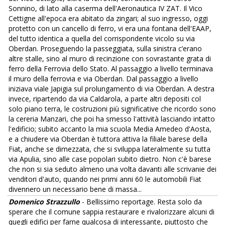
Sonnino, di lato alla caserma dell'Aeronautica IV ZAT. Il Vico
Cettigne all'epoca era abitato da zingari; al suo ingresso, oggi
protetto con un cancello di ferro, vi era una fontana dell'EAAP,
del tutto identica a quella del corrispondente vicolo su via
Oberdan. Proseguendo la passeggiata, sulla sinistra c’erano
altre stalle, sino al muro di recinzione con sovrastante grata di
ferro della Ferrovia dello Stato. Al passaggio a livello terminava
il muro della ferrovia e via Oberdan. Dal passaggio a livello
iniziava viale Japigia sul prolungamento di via Oberdan. A destra
invece, ripartendo da via Caldarola, a parte altri depositi col
solo piano terra, le costruzioni più significative che ricordo sono
la cereria Manzari, che poi ha smesso l'attività lasciando intatto
l'edificio; subito accanto la mia scuola Media Amedeo d'Aosta,
e a chiudere via Oberdan è tuttora attiva la filiale barese della
Fiat, anche se dimezzata, che si sviluppa lateralmente su tutta
via Apulia, sino alle case popolari subito dietro. Non c'è barese
che non si sia seduto almeno una volta davanti alle scrivanie dei
venditori d'auto, quando nei primi anni 60 le automobili Fiat
divennero un necessario bene di massa...
Domenico Strazzullo
- Bellissimo reportage. Resta solo da
sperare che il comune sappia restaurare e rivalorizzare alcuni di
quegli edifici per farne qualcosa di interessante, piuttosto che