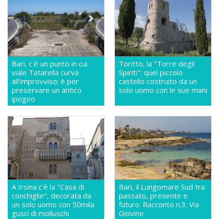
Bari, c'è un punto in cui
Toritto, la "Torre degli
viale Tatarella curva
Spiriti": quel piccolo
all'improvviso: è per
castello costruito da un
preservare un antico
solo uomo con le sue mani
ipogeo
A Irsina c'è la "Casa di
Bari, il Lungomare Sud tra
conchiglie", decorata da
passato, presente e
un solo uomo con 50mila
futuro. Racconto n.3: Via
gusci di molluschi
Giovine