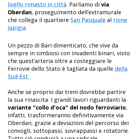
livello rimasto in città
. Parliamo di
via
Oberdan
, proseguimento dell’extramurale
che collega il quartiere
San Pasquale
al
rione
Japigia
.
Un pezzo di Bari dimenticato, che vive da
sempre in simbiosi con invadenti binari, visto
che quest’arteria oltre a costeggiare le
Ferrovie dello Stato è tagliata da quelle
della
Sud-Est.
Anche se proprio dai treni dovrebbe partire
la sua rinascita. I grandi lavori riguardanti la
variante "collo d'oca" del nodo ferroviario
,
infatti, trasformeranno definitivamente via
Oberdan, grazie a deviazioni del percorso dei
convogli, sottopassi, sovrappassi e rotatorie.
Tutto ciò condurrà a una radicale