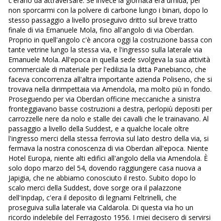
c'erano da attraversare. Se invece la giornata era umida, per
non sporcarmi con la polvere di carbone lungo i binari, dopo lo
stesso passaggio a livello proseguivo dritto sul breve tratto
finale di via Emanuele Mola, fino all'angolo di via Oberdan.
Proprio in quell'angolo c'è ancora oggi la costruzione bassa con
tante vetrine lungo la stessa via, e l'ingresso sulla laterale via
Emanuele Mola. All'epoca in quella sede svolgeva la sua attività
commerciale di materiale per l'edilizia la ditta Panebianco, che
faceva concorrenza all'altra importante azienda Poliseno, che si
trovava nella dirimpettaia via Amendola, ma molto più in fondo.
Proseguendo per via Oberdan officine meccaniche a sinistra
fronteggiavano basse costruzioni a destra, perlopiù depositi per
carrozzelle nere da nolo e stalle dei cavalli che le trainavano. Al
passaggio a livello della Suddest, e a qualche locale oltre
l'ingresso merci della stessa ferrovia sul lato destro della via, si
fermava la nostra conoscenza di via Oberdan all'epoca. Niente
Hotel Europa, niente alti edifici all'angolo della via Amendola. È
solo dopo marzo del 54, dovendo raggiungere casa nuova a
Japigia, che ne abbiamo conosciuto il resto. Subito dopo lo
scalo merci della Suddest, dove sorge ora il palazzone
dell'Inpdap, c'era il deposito di legnami Feltrinelli, che
proseguiva sulla laterale via Caldarola. Di questa via ho un
ricordo indelebile del Ferragosto 1956. I miei decisero di servirsi