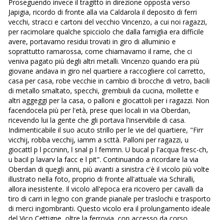
Proseguendo invece il tragitto in direzione opposta verso
Japigia, ricordo di fronte alla via Caldarola il deposito di ferri
vecchi, stracci e cartoni del vecchio Vincenzo, a cui noi ragazzi,
per racimolare qualche spicciolo che dalla famiglia era difficile
avere, portavamo residui trovati in giro di alluminio e
soprattutto ramarossa, come chiamavamo il rame, che ci
veniva pagato più degli altri metalli. Vincenzo quando era più
giovane andava in giro nel quartiere a raccogliere col carretto,
casa per casa, robe vecchie in cambio di brocche di vetro, bacili
di metallo smaltato, specchi, grembiuli da cucina, mollette e
altri aggeggi per la casa, o palloni e giocattoli per i ragazzi. Non
facendocela più per l'età, prese quei locali in via Oberdan,
ricevendo lui la gente che gli portava l'inservibile di casa.
Indimenticabile il suo acuto strillo per le vie del quartiere, "Firr
vicchij, robba vecchij, iamm a scttà. Palloni per ragazzi, u
giocattl p l pccninn, l snal p l femmn. U bucal p l'acqua fresc-ch,
u bacil p lavarv la facc e l pit". Continuando a ricordare la via
Oberdan di quegli anni, più avanti a sinistra c'è il vicolo più volte
illustrato nella foto, proprio di fronte all'attuale via Schiralli,
allora inesistente. Il vicolo all'epoca era ricovero per cavalli da
tiro di carri in legno con grande pianale per traslochi e trasporto
di merci ingombranti. Questo vicolo era il prolungamento ideale
del Vico Cettigne, oltre la ferrovia, con accesso da corso