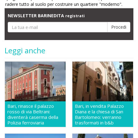
radere tutto al suolo per costruire un quartiere "moderno".
NEWSLETTER BARINEDITA
registrati
Leggi anche
Bari, rinasce il palazzo
Bari, in vendita Palazzo
rosso di via Beltrani:
Diana e la chiesa di San
diventerà caserma della
Bartolomeo: verranno
Polizia ferroviaria
trasformati in b&b