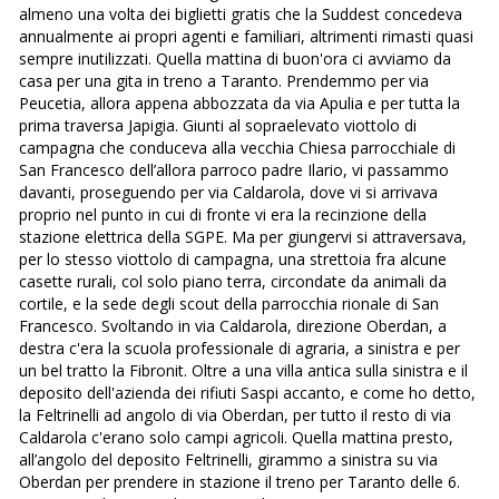
almeno una volta dei biglietti gratis che la Suddest concedeva
annualmente ai propri agenti e familiari, altrimenti rimasti quasi
sempre inutilizzati. Quella mattina di buon'ora ci avviamo da
casa per una gita in treno a Taranto. Prendemmo per via
Peucetia, allora appena abbozzata da via Apulia e per tutta la
prima traversa Japigia. Giunti al sopraelevato viottolo di
campagna che conduceva alla vecchia Chiesa parrocchiale di
San Francesco dell’allora parroco padre Ilario, vi passammo
davanti, proseguendo per via Caldarola, dove vi si arrivava
proprio nel punto in cui di fronte vi era la recinzione della
stazione elettrica della SGPE. Ma per giungervi si attraversava,
per lo stesso viottolo di campagna, una strettoia fra alcune
casette rurali, col solo piano terra, circondate da animali da
cortile, e la sede degli scout della parrocchia rionale di San
Francesco. Svoltando in via Caldarola, direzione Oberdan, a
destra c'era la scuola professionale di agraria, a sinistra e per
un bel tratto la Fibronit. Oltre a una villa antica sulla sinistra e il
deposito dell'azienda dei rifiuti Saspi accanto, e come ho detto,
la Feltrinelli ad angolo di via Oberdan, per tutto il resto di via
Caldarola c'erano solo campi agricoli. Quella mattina presto,
all’angolo del deposito Feltrinelli, girammo a sinistra su via
Oberdan per prendere in stazione il treno per Taranto delle 6.