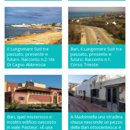
Il Lungomare Sud tra
Bari, il Lungomare Sud tra
passato, presente e
passato, presente e
futuro. Racconto n.2: Via
futuro. Racconto n.1:
Di Cagno Abbrescia
Corso Trieste
Bari, quel misterioso e
A Madonnella una stradina
insolito edificio nascosto
chiusa nasconde un pezzo
in viale Pasteur: «É una
della Bari ottocentesca: è