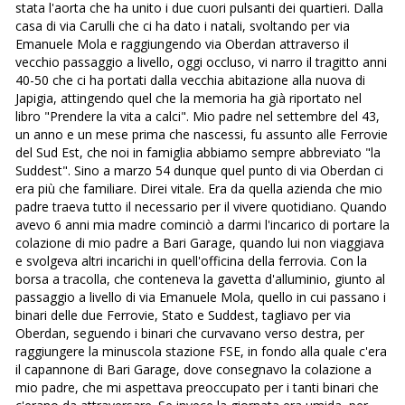
stata l'aorta che ha unito i due cuori pulsanti dei quartieri. Dalla
casa di via Carulli che ci ha dato i natali, svoltando per via
Emanuele Mola e raggiungendo via Oberdan attraverso il
vecchio passaggio a livello, oggi occluso, vi narro il tragitto anni
40-50 che ci ha portati dalla vecchia abitazione alla nuova di
Japigia, attingendo quel che la memoria ha già riportato nel
libro "Prendere la vita a calci". Mio padre nel settembre del 43,
un anno e un mese prima che nascessi, fu assunto alle Ferrovie
del Sud Est, che noi in famiglia abbiamo sempre abbreviato "la
Suddest". Sino a marzo 54 dunque quel punto di via Oberdan ci
era più che familiare. Direi vitale. Era da quella azienda che mio
padre traeva tutto il necessario per il vivere quotidiano. Quando
avevo 6 anni mia madre cominciò a darmi l'incarico di portare la
colazione di mio padre a Bari Garage, quando lui non viaggiava
e svolgeva altri incarichi in quell'officina della ferrovia. Con la
borsa a tracolla, che conteneva la gavetta d'alluminio, giunto al
passaggio a livello di via Emanuele Mola, quello in cui passano i
binari delle due Ferrovie, Stato e Suddest, tagliavo per via
Oberdan, seguendo i binari che curvavano verso destra, per
raggiungere la minuscola stazione FSE, in fondo alla quale c'era
il capannone di Bari Garage, dove consegnavo la colazione a
mio padre, che mi aspettava preoccupato per i tanti binari che