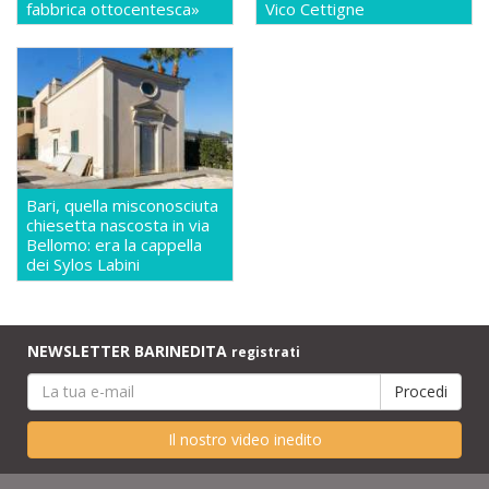
fabbrica ottocentesca»
Vico Cettigne
Bari, quella misconosciuta
chiesetta nascosta in via
Bellomo: era la cappella
dei Sylos Labini
NEWSLETTER BARINEDITA
registrati
Il nostro video inedito