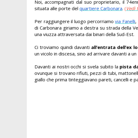
Noi, accompagnati dal suo proprietario, il 74e
situata alle porte del
quartiere Carbonara
.
(
Vedi f
Per raggiungere il luogo percorriamo
via Fanelli
,
di Carbonara giriamo a destra su strada della V
una viuzza attraversata dai binari della Sud-Est.
Ci troviamo quindi davanti
all’entrata dell’ex l
un vicolo in discesa, sino ad arrivare davanti a un 
Davanti ai nostri occhi si svela subito la
pista d
ovunque si trovano rifiuti, pezzi di tubi, mattonel
giallo che prima tinteggiavano pareti, cancelli e p