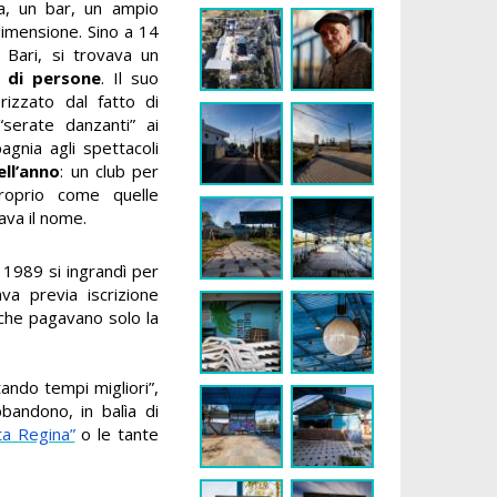
ia, un bar, un ampio
dimensione. Sino a 14
i Bari, si trovava un
a di persone
. Il suo
izzato dal fatto di
“serate danzanti” ai
agnia agli spettacoli
ell’anno
: un club per
proprio come quelle
ava il nome.
l 1989 si ingrandì per
ava previa iscrizione
 che pagavano solo la
tando tempi migliori”,
bandono, in balìa di
a Regina”
o le tante