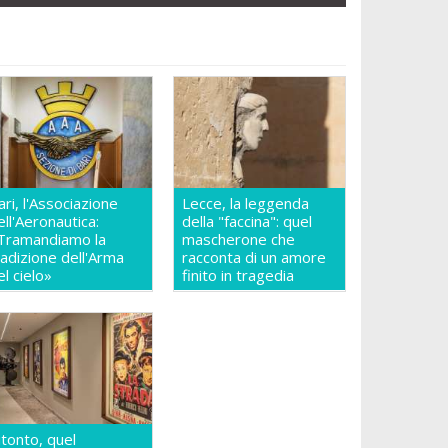
ari, l'Associazione
Lecce, la leggenda
ell'Aeronautica:
della "faccina": quel
Tramandiamo la
mascherone che
radizione dell'Arma
racconta di un amore
el cielo»
finito in tragedia
itonto, quel