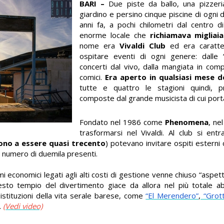
BARI –
Due piste da ballo, una pizzer
giardino e persino cinque piscine di ogni 
anni fa, a pochi chilometri dal centro d
enorme locale che
richiamava migliai
nome era
Vivaldi Club
ed era caratter
ospitare eventi di ogni genere: dalle 
concerti dal vivo, dalla mangiata in comp
comici.
Era aperto in qualsiasi mese d
tutte e quattro le stagioni quindi, 
composte dal grande musicista di cui port
Fondato nel 1986 come
Phenomena
, ne
trasformarsi nel Vivaldi. Al club si entr
ono a essere quasi trecento
) potevano invitare ospiti esterni
il numero di duemila presenti.
mi economici legati agli alti costi di gestione venne chiuso “aspet
esto tempio del divertimento giace da allora nel più totale ab
stituzioni della vita serale barese, come
“El Merendero”
,
“Grott
.
(Vedi video)