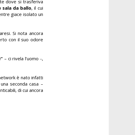
te dove si trasferiva
 sala da ballo
, il cui
entre giace isolato un
aresi. Si nota ancora
erto con il suo odore
e”
– ci rivela l’uomo -,
network è nato infatti
to una seconda casa –
icabili, di cui ancora