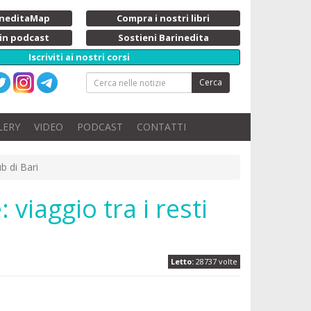
rineditaMap
Compra i nostri libri
 in podcast
Sostieni Barinedita
Iscriviti ai nostri corsi
Cerca
LERY
VIDEO
PODCAST
CONTATTI
ub di Bari
 viaggio tra i resti
Letto:
28737 volte