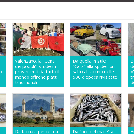
Valenzano, la "Cena
Da quella in stile
B
dei popoli": studenti
"Cars" alla spider: un
d
so
provenienti da tutto il
salto al raduno delle
«
mondo offrono piatti
500 d'epoca rivisitate
t
a
tradizionali
d
Da faccia a pesce, da
Da "oro del mare" a
B