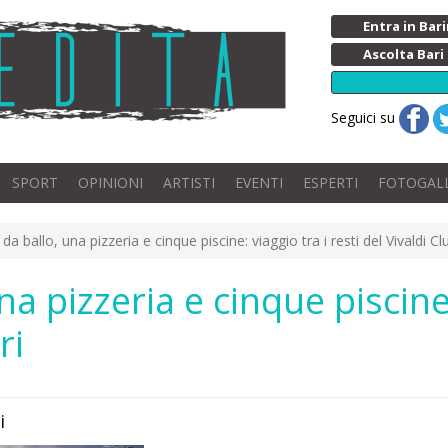
Entra in Ba
Ascolta Bari
Seguici su
SPORT
OPINIONI
ARTISTI
EVENTI
ESPERTI
FOTOGAL
da ballo, una pizzeria e cinque piscine: viaggio tra i resti del Vivaldi Cl
a pizzeria e cinque piscine:
ri
i