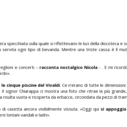
ra specchiata sulla quale si riflettevano le luci della discoteca e 
a servita ogni tipo di bevanda. Mentre una triste cassa è lì mu
eglioni e concerti –
racconta nostalgico Nicola
- . E mi ricordo
ardo
».
e
le cinque piscine del Vivaldi
. Ce n’erano di tutte le dimensioni 
Il signor Chiarappa ci mostra una foto che ritrae la più grande,
na risulta vuota e ricoperta da erbacce, circondata da pezzi di tra
di casetta ancora visibilmente vissuta.
«
Oggi qui
si appoggia
re lontani vandali e ladri
»
.