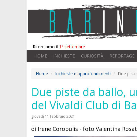
Ritorniamo il
1° settembre
HOME
INCHIESTE
CURIOSITÀ
REPORTAGE
Home
Inchieste e approfondimenti
Due piste 
Due piste da ballo, un
del Vivaldi Club di Ba
giovedì 11 febbraio 2021
di Irene Coropulis - foto Valentina Rosat