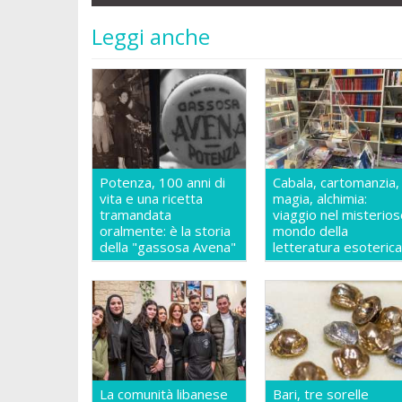
Leggi anche
Potenza, 100 anni di
Cabala, cartomanzia,
vita e una ricetta
magia, alchimia:
tramandata
viaggio nel misterio
oralmente: è la storia
mondo della
della "gassosa Avena"
letteratura esoteric
La comunità libanese
Bari, tre sorelle