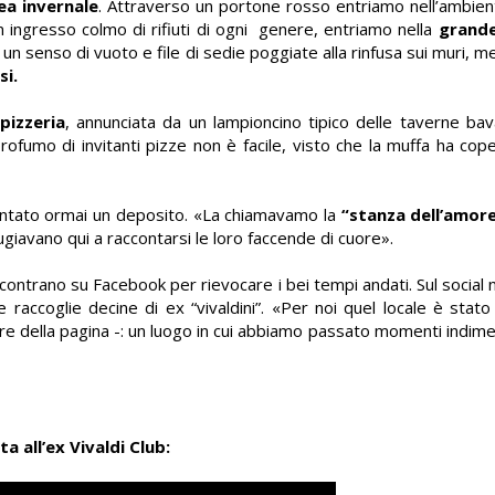
rea invernale
. Attraverso un portone rosso entriamo nell’ambien
 un ingresso colmo di rifiuti di ogni genere, entriamo nella
grande
n senso di vuoto e file di sedie poggiate alla rinfusa sui muri, m
si.
pizzeria
, annunciata da un lampioncino tipico delle taverne bav
ofumo di invitanti pizze non è facile, visto che la muffa ha cop
ventato ormai un deposito. «La chiamavamo la
“stanza dell’amor
ugiavano qui a raccontarsi le loro faccende di cuore».
contrano su Facebook per rievocare i bei tempi andati. Sul social 
 raccoglie decine di ex “vivaldini”. «Per noi quel locale è sta
re della pagina -: un luogo in cui abbiamo passato momenti indiment
ta all’ex Vivaldi Club: