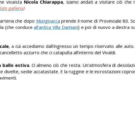
nne vivaista
Nicola Chiarappa
, siamo andati a visitare ciò che r
oto galleria)
arteria che dopo
Mungivacca
prende il nome di Provinciale 80. So
ela (che conduce
all’antica Villa Damiani
) e poi di nuovo a destra 
ocale
, a cui accediamo dall’ingresso un tempo riservato alle aut
cancelletto azzurro che ci catapulta all’interno del Vivaldi.
a ballo estiva
. O almeno ciò che resta. Un’atmosfera di desolazi
le divelte, sedie accatastate. E la ruggine e le incrostazioni copron
avimenti.