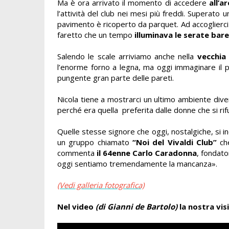
Ma è ora arrivato il momento di accedere
all’a
l’attività del club nei mesi più freddi. Superato
pavimento è ricoperto da parquet. Ad accoglierci u
faretto che un tempo
illuminava le serate bare
Salendo le scale arriviamo anche nella
vecchia 
l’enorme forno a legna, ma oggi immaginare il pr
pungente gran parte delle pareti.
Nicola tiene a mostrarci un ultimo ambiente di
perché era quella preferita dalle donne che si rif
Quelle stesse signore che oggi, nostalgiche, si in
un gruppo chiamato
“Noi del Vivaldi Club”
che
commenta
il 64enne Carlo Caradonna
, fondato
oggi sentiamo tremendamente la mancanza
».
(Vedi galleria fotografica)
Nel video
(di Gianni de Bartolo)
la nostra visi