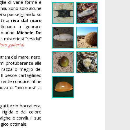
glie di varie forme e
donia. Sono solo alcune
ttersi passeggiando su
ti a riva dal mare
tinuano a ignorare
go marino
Michele De
ei misteriosi
“residui”
oto galleria)
strani del mare: nero,
rmi
protuberanze alle
i razza o meglio del
Il pesce cartagilineo
orrente conduce infine
ova di “ancorarsi” al
l gattuccio boccanera,
 rigida e dal colore
lghe e coralli. Il suo
agico ottimale.