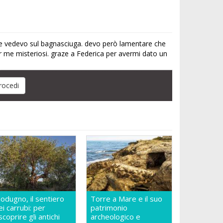
e vedevo sul bagnasciuga. devo però lamentare che
er me misteriosi. graze a Federica per avermi dato un
odugno, il sentiero
Torre a Mare e il suo
ei carrubi: per
patrimonio
iscoprire gli antichi
archeologico e