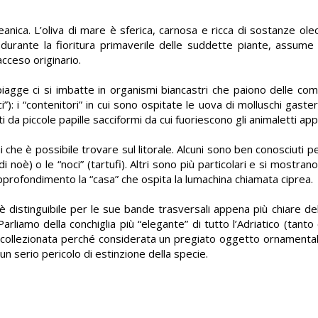
eanica. L’oliva di mare è sferica, carnosa e ricca di sostanze ole
 durante la fioritura primaverile delle suddette piante, assu
acceso originario.
iagge ci si imbatte in organismi biancastri che paiono delle com
i”): i “contenitori” in cui sono ospitate le uova di molluschi gast
da piccole papille sacciformi da cui fuoriescono gli animaletti app
i che è possibile trovare sul litorale. Alcuni sono ben conosciuti 
i noè) o le “noci” (tartufi). Altri sono più particolari e si mostran
pprofondimento la “casa” che ospita la lumachina chiamata ciprea.
, è distinguibile per le sue bande trasversali appena più chiare del
Parliamo della conchiglia più “elegante” di tutto l’Adriatico (tant
o collezionata perché considerata un pregiato oggetto ornamenta
n un serio pericolo di estinzione della specie.