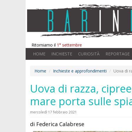
Ritorniamo il
1° settembre
HOME
INCHIESTE
CURIOSITÀ
REPORTAGE
Home
Inchieste e approfondimenti
Uova di ra
Uova di razza, cipree,
mare porta sulle spi
mercoledì 17 febbraio 2021
di Federica Calabrese