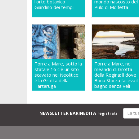
l'orto botanico
mondo nascosto del
Giardino dei tempi
Pulo di Molfetta
Torre a Mare, sotto la
Torre a Mare, nei
statale 16 c'è un sito
meandri di Grotta
scavato nel Neolitico:
della Regina: lì dove
è la Grotta della
Bona Sforza faceva il
Tartaruga
bagno senza veli
NEWSLETTER BARINEDITA
registrati