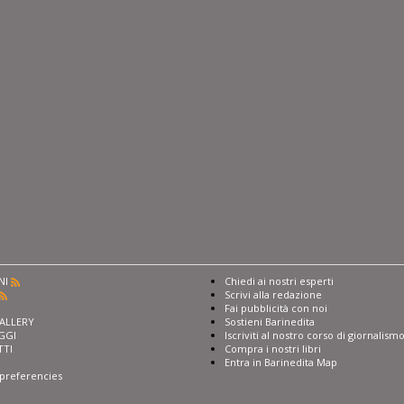
NI
Chiedi ai nostri esperti
Scrivi alla redazione
I
Fai pubblicità con noi
ALLERY
Sostieni Barinedita
GGI
Iscriviti al nostro corso di giornalism
TTI
Compra i nostri libri
Entra in Barinedita Map
preferencies