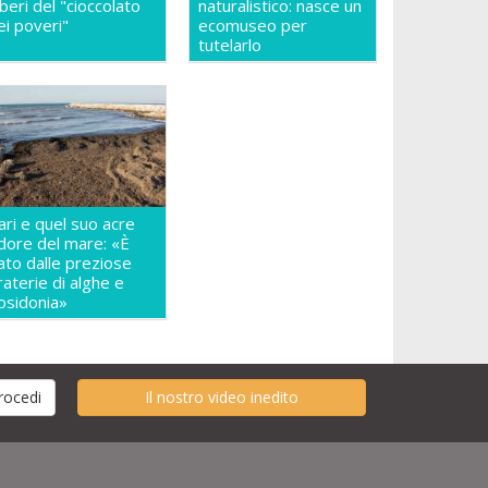
lberi del "cioccolato
naturalistico: nasce un
ei poveri"
ecomuseo per
tutelarlo
ari e quel suo acre
dore del mare: «È
ato dalle preziose
raterie di alghe e
osidonia»
Il nostro video inedito