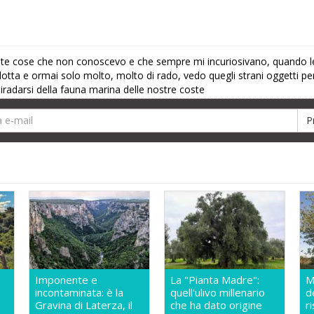
nte cose che non conoscevo e che sempre mi incuriosivano, quando l
idotta e ormai solo molto, molto di rado, vedo quegli strani oggetti p
radarsi della fauna marina delle nostre coste
Imponente e
La "Pianta Madre":
M
incontaminata: è la
quell'ulivo millenario
d
Gravina di Laterza, il
che ha dato origine
r