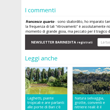
I commenti
francesco quarto
- sono sbalordito, ho imparato ta
la frequenza di tali "ritrovamenti" è assolutamente r
momento di grande gioia, ma peccato per il tragico di
NEWSLETTER BARINEDITA
registrati
Leggi anche
Laghetti, piante
Natura selvaggia,
tropicali e are parlanti:
grotte, conventi e
alle porte di Bari c'è
nitriere reali: è il