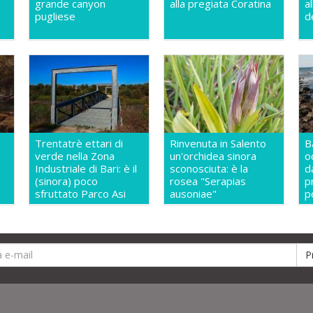
grande canyon
alla pregiata Coratina
a
pugliese
d
Trentatrè ettari di
Rinvenuta in Salento
B
verde nella Zona
un'orchidea sinora
o
Industriale di Bari: è il
sconosciuta: è la
d
(sinora) poco
rosea "Serapias
p
sfruttato Parco Asi
ausoniae"
p