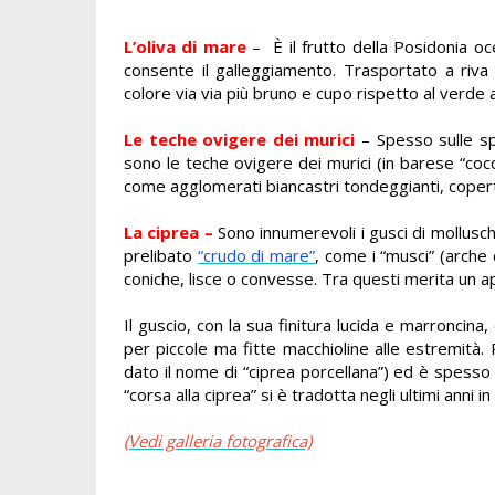
L’oliva di mare
– È il frutto della Posidonia oc
consente il galleggiamento. Trasportato a riva
colore via via più bruno e cupo rispetto al verde 
Le teche ovigere dei murici
– Spesso sulle sp
sono le
teche ovigere dei murici (in barese “cocc
come agglomerati biancastri tondeggianti, coperti 
La ciprea –
Sono innumerevoli i gusci di mollusch
prelibato
“crudo di mare”
, come i “musci” (arche d
coniche, lisce o convesse. Tra questi merita un a
Il guscio, con la sua finitura lucida e marroncina
per piccole ma fitte macchioline alle estremità.
dato il nome di “ciprea porcellana”) ed è spess
“corsa alla ciprea” si è tradotta negli ultimi anni i
(Vedi galleria fotografica)