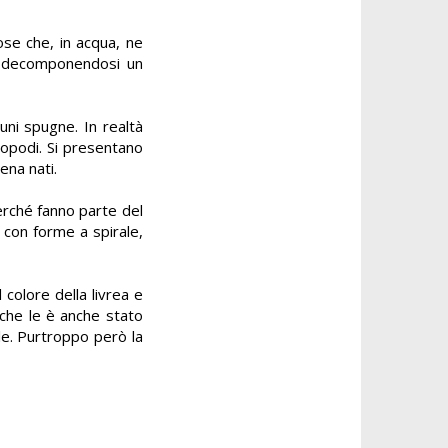
ose che, in acqua, ne
me decomponendosi un
uni spugne. In realtà
eropodi. Si presentano
ena nati.
perché fanno parte del
o con forme a spirale,
 colore della livrea e
o che le è anche stato
le.
Purtroppo però la