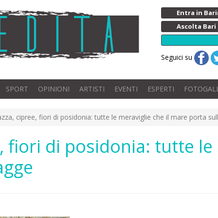
Entra in Ba
Ascolta Bari
Seguici su
SPORT
OPINIONI
ARTISTI
EVENTI
ESPERTI
FOTOGAL
zza, cipree, fiori di posidonia: tutte le meraviglie che il mare porta su
 fiori di posidonia: tutte le
agge