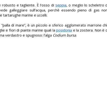
e robusto e tagliente. È l’osso di
seppia
, o meglio lo scheletro
i vede galleggiare sull’acqua, perchè essendo pieno di gas n
le tartarughe marine e uccelli.
“palla di mare”, è un piccolo e sferico agglomerato marrone chi
glie e fiori di piante marine quali
la
posidonia
e la zostera. Non è 
 ma verdastro e spugnoso: l’alga
Codium bursa
.