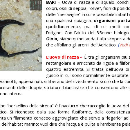
BARI
– Uova di razza e di squalo, conchi
colori, ossi di seppia, “olive”, fiori di posi
delle “meraviglie” in cui è possibile imba
una qualsiasi spiaggia:
organismi porta
quotidianamente, ma di cui molti con
l’origine. Con l’aiuto del 35enne biolo
Gioia
, siamo quindi andati alla scoperta d
che affollano gli arenili dell’Adriatico.
(
Vedi f
L’u
ovo di razza
-
È tra gli organismi più 
rettangolare e arricchito da rigide e filifo
quattro estremità. Si tratta dell’uova d
guscio in cui sono normalmente ospitate. 
 avannotti, appena nati, si liberano del rivestimento scuro che la c
presenti delle doppie striature biancastre che consentono alle u
zione interna.
che
"borsellino della sirena" è l’involucro che raccoglie le uova de
ico. Si riconosce dalla sua forma fusiforme, dalla consistenza
nta un filamento coriaceo aggrovigliato che serve a “legarlo” ad a
dell’habitat marino: vuol dire che l’acqua è pulita e l’ambiente pel