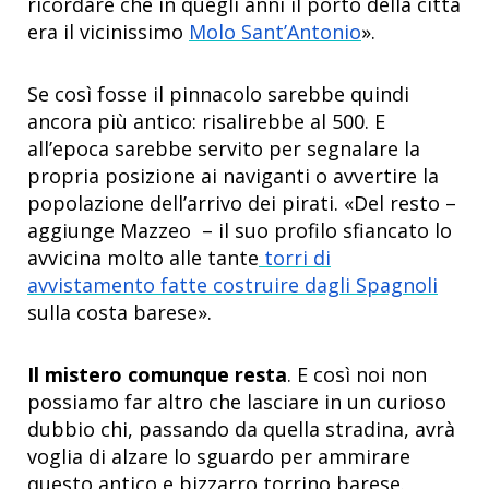
ricordare che in quegli anni il porto della città
era il vicinissimo
Molo Sant’Antonio
».
Se così fosse il pinnacolo sarebbe quindi
ancora più antico: risalirebbe al 500. E
all’epoca sarebbe servito per segnalare la
propria posizione ai naviganti o avvertire la
popolazione dell’arrivo dei pirati. «Del resto –
aggiunge Mazzeo – il suo profilo sfiancato lo
avvicina molto alle tante
torri di
avvistamento fatte costruire dagli Spagnoli
sulla costa barese».
Il mistero comunque resta
. E così noi non
possiamo far altro che lasciare in un curioso
dubbio chi, passando da quella stradina, avrà
voglia di alzare lo sguardo per ammirare
questo antico e bizzarro torrino barese.