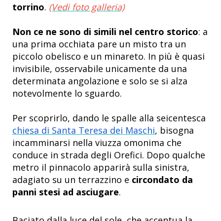
torrino
.
(Vedi foto galleria)
Non ce ne sono di simili nel centro storico
: a
una prima occhiata pare un misto tra un
piccolo obelisco e un minareto. In più è quasi
invisibile, osservabile unicamente da una
determinata angolazione e solo se si alza
notevolmente lo sguardo.
Per scoprirlo, dando le spalle alla seicentesca
chiesa di Santa Teresa dei Maschi
, bisogna
incamminarsi nella viuzza omonima che
conduce in strada degli Orefici. Dopo qualche
metro il pinnacolo apparirà sulla sinistra,
adagiato su un terrazzino e
circondato da
panni stesi ad asciugare
.
Baciato dalla luce del sole, che accentua la