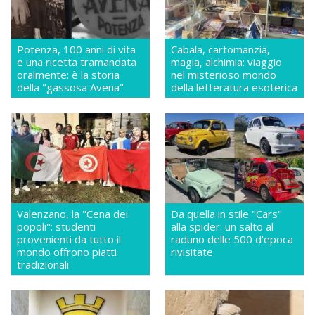
Potenza, 100 anni di vita
Cabala, cartomanzia,
e una ricetta tramandata
magia, alchimia: viaggio
oralmente: è la storia
nel misterioso mondo
della "gassosa Avena"
della letteratura esoterica
Valenzano, la "Cena dei
Da quella in stile "Cars"
popoli": studenti
alla spider: un salto al
provenienti da tutto il
raduno delle 500 d'epoca
mondo offrono piatti
rivisitate
tradizionali