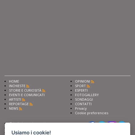
HOME
OPINIONI
INCHIESTE
SPORT
STORIE E CURIOSITÀ
ESPERTI
EVENTI E COMUNICATI
FOTOGALLERY
ARTISTI
SONDAGGI
REPORTAGE
CONTATTI
NEWS
Privacy
Cookie preferencies
Chiedi ai nostri esperti
Seguici su
Scrivi alla redazione
Usiamo i cookie!
Fai pubblicità con noi