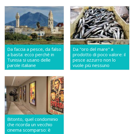
Da faccia a pesce, da falso
Da "oro del mare" a
a basta: ecco perché in
prodotto di poco valore: il
Tunisia si usano delle
pesce azzurro non lo
parole italiane
vuole più nessuno
Bitonto, quel condominio
che ricorda un vecchio
cinema scomparso: è