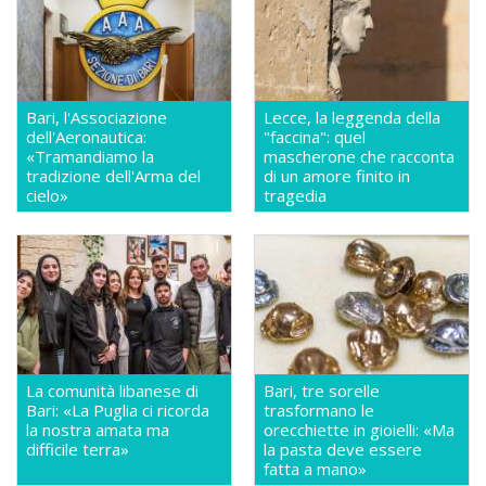
Bari, l'Associazione
Lecce, la leggenda della
dell'Aeronautica:
"faccina": quel
«Tramandiamo la
mascherone che racconta
tradizione dell'Arma del
di un amore finito in
cielo»
tragedia
La comunità libanese di
Bari, tre sorelle
Bari: «La Puglia ci ricorda
trasformano le
la nostra amata ma
orecchiette in gioielli: «Ma
difficile terra»
la pasta deve essere
fatta a mano»