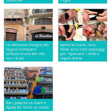
Le silenziose insegne dei
Aprire le cozze, mica
negozi scomparsi:
facile: ecco tutti i passaggi
simbolo di una Bari che
per "spaccare" i mitili a
non c'è più
regola d'arte
Bari, palazzo Le Giare e
Apulia Re' hotel: un modo