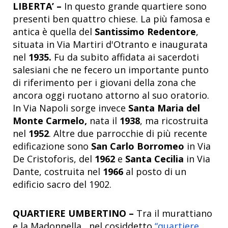
LIBERTA’ –
In questo grande quartiere sono
presenti ben quattro chiese. La più famosa e
antica è quella del
Santissimo Redentore
,
situata in Via Martiri d'Otranto e inaugurata
nel
1935.
Fu da subito affidata ai sacerdoti
salesiani che ne fecero un importante punto
di riferimento per i giovani della zona che
ancora oggi ruotano attorno al suo oratorio.
In Via Napoli sorge invece
Santa Maria del
Monte Carmelo,
nata il
1938
, ma ricostruita
nel
1952
. Altre due parrocchie di più recente
edificazione sono
San Carlo Borromeo
in Via
De Cristoforis, del
1962
e
Santa Cecilia
in Via
Dante, costruita nel
1966
al posto di un
edificio sacro del 1902.
QUARTIERE UMBERTINO –
Tra il murattiano
e la Madonnella, nel cosiddetto
“quartiere