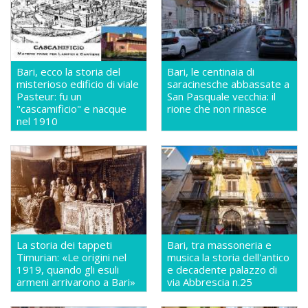
Bari, ecco la storia del
Bari, le centinaia di
misterioso edificio di viale
saracinesche abbassate a
Pasteur: fu un
San Pasquale vecchia: il
"cascamificio" e nacque
rione che non rinasce
nel 1910
La storia dei tappeti
Bari, tra massoneria e
Timurian: «Le origini nel
musica la storia dell'antico
1919, quando gli esuli
e decadente palazzo di
armeni arrivarono a Bari»
via Abbrescia n.25