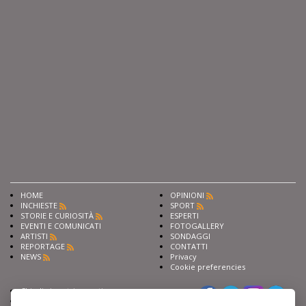
HOME
OPINIONI
INCHIESTE
SPORT
STORIE E CURIOSITÀ
ESPERTI
EVENTI E COMUNICATI
FOTOGALLERY
ARTISTI
SONDAGGI
REPORTAGE
CONTATTI
NEWS
Privacy
Cookie preferencies
Chiedi ai nostri esperti
Seguici su
Scrivi alla redazione