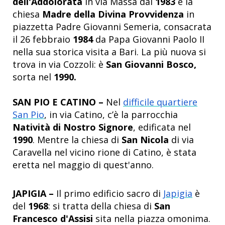
dell'Addolorata
in via Massa dal
1983
e la
chiesa
Madre della Divina Provvidenza
in
piazzetta Padre Giovanni Semeria, consacrata
il 26 febbraio
1984
da Papa Giovanni Paolo II
nella sua storica visita a Bari. La più nuova si
trova in via Cozzoli: è
San Giovanni Bosco,
sorta nel
1990.
SAN PIO E CATINO –
Nel
difficile quartiere
San Pio
, in via Catino, c’è la parrocchia
Natività di Nostro Signore
, edificata nel
1990
. Mentre la chiesa di
San Nicola
di via
Caravella nel vicino rione di Catino, è stata
eretta nel maggio di quest'anno.
JAPIGIA –
Il primo edificio sacro di
Japigia
è
del
1968
: si tratta della chiesa di
San
Francesco d'Assisi
sita nella piazza omonima.