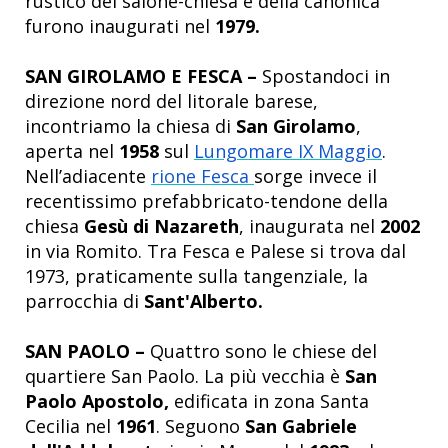
rustico del salone-chiesa e della canonica
furono inaugurati nel
1979.
SAN GIROLAMO E FESCA –
Spostandoci in
direzione nord del litorale barese,
incontriamo la chiesa di
San Girolamo
,
aperta nel
1958
sul
Lungomare IX Maggio
.
Nell’adiacente
rione Fesca
sorge invece il
recentissimo prefabbricato-tendone della
chiesa
Gesù di Nazareth
, inaugurata nel
2002
in via Romito. Tra Fesca e Palese si trova dal
1973, praticamente sulla tangenziale, la
parrocchia di
Sant'Alberto
.
SAN PAOLO –
Quattro sono le chiese del
quartiere San Paolo. La più vecchia è
San
Paolo Apostolo,
edificata in zona Santa
Cecilia nel
1961
. Seguono
San Gabriele