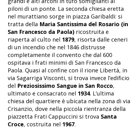
grandi e alti arconi in tufo somiglianti ai
piloni di un ponte. La seconda chiesa eretta
nel murattiano sorge in piazza Garibaldi: si
tratta della
Maria Santissima del Rosario (in
San Francesco da Paola)
ricostruita e
riaperta al culto nel
1879
, risorta dalle ceneri
di un incendio che nel 1846 distrusse
completamente il convento che dal 600
ospitava i frati minimi di San Francesco da
Paola. Quasi al confine con il rione Libertà, in
via Sagarriga Visconti, si trova invece l’edificio
del
Preziosissimo Sangue in San Rocco
,
ultimato e consacrato nel
1934
. L’ultima
chiesa del quartiere è ubicata nella zona di via
Crisanzio, dove nella piccola rientranza della
piazzetta Frati Cappuccini si trova
Santa
Croce
, costruita nel
1967
.