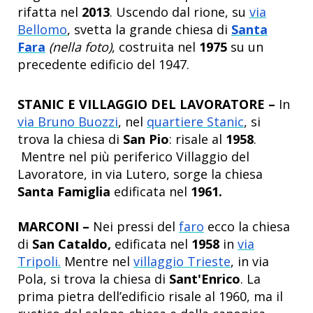
rifatta
nel
2013
. Uscendo dal rione, su
via
Bellomo
, svetta la grande chiesa di
Santa
Fara
(nella foto)
, costruita nel
1975
su un
precedente edificio del 1947.
STANIC E VILLAGGIO DEL LAVORATORE –
In
via Bruno Buozzi
, nel
quartiere Stanic
, si
trova la chiesa di
San Pio
: risale al
1958
.
Mentre nel più periferico Villaggio del
Lavoratore, in via Lutero, sorge la chiesa
Santa Famiglia
edificata nel
1961.
MARCONI –
Nei pressi del
faro
ecco la chiesa
di
San Cataldo,
edificata nel
1958
in
via
Tripoli.
Mentre nel
villaggio Trieste
, in via
Pola, si trova la chiesa di
Sant'Enrico
. La
prima pietra dell’edificio risale al 1960, ma il