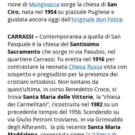
rione di
Mungivacca
sorge la chiesa di
San
Ciro,
nata nel
1954
su piazzale Pugliese e
guidata ancora oggi dall
'
originale don Felice
.
CARRASSI –
Contemporanea a quella di San
Pasquale è la chiesa del
Santissimo
Sacramento
che sorge in via Pasubio, nel
quartiere Carrassi. Fu eretta nel
1916
per
contrastare la neonata
Chiesa Russa
vista con
sospetto e pregiudizio per la presenza dei
cristiani ortodossi. Non lontano da
quest’ultima, in corso Benedetto Croce, si
trova
Santa Maria delle Vittorie
, la “chiesa
dei Carmelitani”, ricostruita nel
1982
su un
precedente tempio del 1956. Scendendo su
via Giulio Petroni troviamo, in via Grimoaldo
degli Alfaraniti, la più recente
Santa Maria
Maddalena,
conosciuta come
la “chiesa di