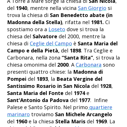
A Torre a Mare sorge la chiesa di
San Nicola
,
del
1940
, mentre nella vicina
San Giorgio
si
trova la chiesa di
San Benedetto abate (in
Madonna della Stella)
, rifatta nel
1981.
Ci
spostiamo ora a
Loseto
dove si trova la
chiesa del
Salvatore
del 2000, mentre la
chiesa di
Ceglie del Campo
è
Santa Maria del
Campo e della Pietà,
del
1898
. Tra Ceglie e
Carbonara, nella zona
“Santa Rita”
, si trova la
chiesa omonima del
2000
. A
Carbonara
sono
presenti quattro chiese: la
Madonna di
Pompei
del
1893
, la
Beata Vergine del
Santissimo Rosario in San Nicola
del
1928
,
Santa Maria del Fonte
del
1974
e
Sant'Antonio da Padova
del
1977
. Infine
Palese e Santo Spirito. Nel primo
quartiere
marinaro
troviamo
San Michele Arcangelo
del
1960
e la chiesa
Stella Maris
del
1969
.
La