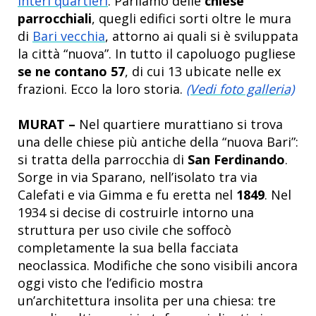
interi quartieri
. Parliamo delle
chiese
parrocchiali
, quegli edifici sorti oltre le mura
di
Bari vecchia
, attorno ai quali si è sviluppata
la città “nuova”. In tutto il capoluogo pugliese
se ne contano 57
, di cui 13 ubicate nelle ex
frazioni. Ecco la loro storia.
(Vedi foto galleria)
MURAT –
Nel quartiere murattiano si trova
una delle chiese più antiche della “nuova Bari”:
si tratta della parrocchia di
San Ferdinando
.
Sorge in via Sparano, nell’isolato tra via
Calefati e via Gimma e fu eretta nel
1849
. Nel
1934 si decise di costruirle intorno una
struttura per uso civile che soffocò
completamente la sua bella facciata
neoclassica. Modifiche che sono visibili ancora
oggi visto che l’edificio mostra
un’architettura insolita per una chiesa: tre