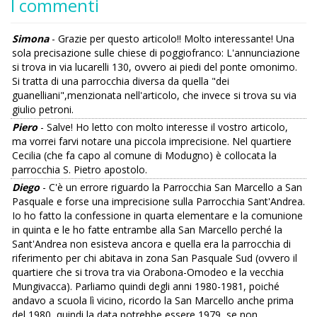
I commenti
Simona
- Grazie per questo articolo!! Molto interessante! Una
sola precisazione sulle chiese di poggiofranco: L'annunciazione
si trova in via lucarelli 130, ovvero ai piedi del ponte omonimo.
Si tratta di una parrocchia diversa da quella "dei
guanelliani",menzionata nell'articolo, che invece si trova su via
giulio petroni.
Piero
- Salve! Ho letto con molto interesse il vostro articolo,
ma vorrei farvi notare una piccola imprecisione. Nel quartiere
Cecilia (che fa capo al comune di Modugno) è collocata la
parrocchia S. Pietro apostolo.
Diego
- C'è un errore riguardo la Parrocchia San Marcello a San
Pasquale e forse una imprecisione sulla Parrocchia Sant'Andrea.
Io ho fatto la confessione in quarta elementare e la comunione
in quinta e le ho fatte entrambe alla San Marcello perché la
Sant'Andrea non esisteva ancora e quella era la parrocchia di
riferimento per chi abitava in zona San Pasquale Sud (ovvero il
quartiere che si trova tra via Orabona-Omodeo e la vecchia
Mungivacca). Parliamo quindi degli anni 1980-1981, poiché
andavo a scuola lì vicino, ricordo la San Marcello anche prima
del 1980, quindi la data potrebbe essere 1979, se non