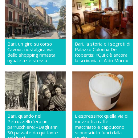
Bari, un giro su corso
Bari, la storia e i segreti di
Cavour: nostalgica via
Palazzo Colonna De
dello shopping rimasta
Robertis: «Qui c'è ancora
uguale a se stessa
la scrivania di Aldo Moro»
Bari, quando nel
L'espressino: quella via di
Petruzzelli c'era un
mezzo tra caffè
parrucchiere: «Dagli anni
macchiato e cappuccino
30 passate da qui tante
sconosciuto fuori dalla
celebrità»
Puglia