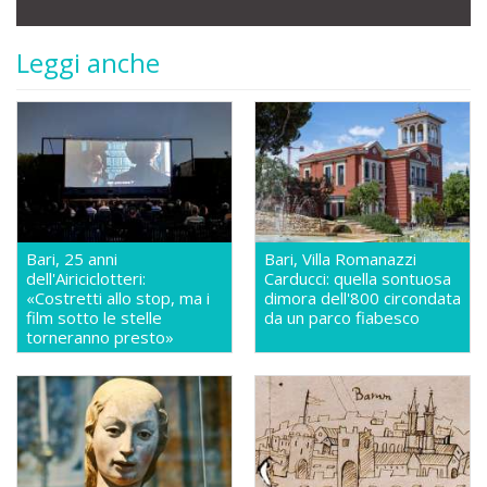
Leggi anche
Bari, 25 anni
Bari, Villa Romanazzi
dell'Airiciclotteri:
Carducci: quella sontuosa
«Costretti allo stop, ma i
dimora dell'800 circondata
film sotto le stelle
da un parco fiabesco
torneranno presto»