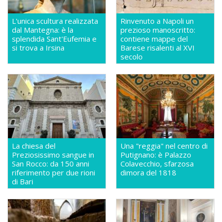
L'unica scultura realizzata
Rinvenuto a Napoli un
dal Mantegna: è la
prezioso manoscritto:
splendida Sant'Eufemia e
contiene mappe del
si trova a Irsina
Barese risalenti al XVI
secolo
La chiesa del
Una "reggia" nel centro di
Preziosissimo sangue in
Putignano: è Palazzo
San Rocco: da 150 anni
Colavecchio, sfarzosa
riferimento per due rioni
dimora del 1818
di Bari