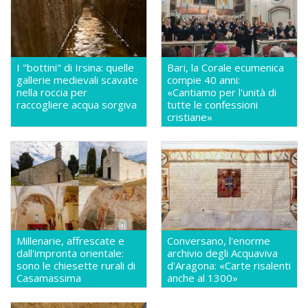
I "bottini" di Irsina: quelle
Bari, la Corale ecumenica
gallerie medievali scavate
compie 40 anni:
nella roccia per
«Cantiamo per l'unità di
raccogliere acqua sorgiva
tutte le confessioni
cristiane»
Millenarie, affrescate e
Conversano, l'enorme
dall'impronta orientale:
archivio degli Acquaviva
sono le chiesette rurali di
d'Aragona: «Carte risalenti
Casamassima
anche al 1300»