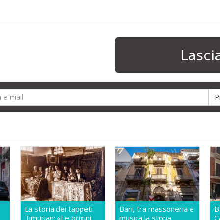
Lasc
La storia dei tappeti
Bari, tra massoneria e
B
Timurian: «Le origini
musica la storia
C