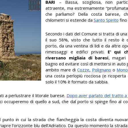
BARI
– Bassa, scogliosa, non partic
attraente, ma estremamente “profumata” e
che parliamo? Della costa barese, c
chilometri si estende da
Santo Spirito
fino
Secondo i dati del Comune si tratta di una
il suo 58%, visto che tutto il resto è
porto, da una ventina di lidi e da altre 
rimessaggi e edifici privati.
E’ qui ch
riversano migliaia di baresi
, magari
bagno ed evitare così di mettersi in auto 
ambito mare di
Cozze
,
Polignano
o
Monop
una costa perlopiù rocciosa (e ricoperta
solo il 10% è formato da sabbia.
 a perlustrare il litorale barese.
Dopo aver parlato del tratto a
 ci occuperemo di quello a sud, che dal porto si spinge fino al c
a nel punto in cui la strada che fiancheggia la costa diventa nu
 riapre l’orizzonte blu dell’Adriatico. Da questo momento la strad