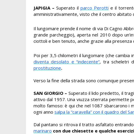
JAPIGIA –
Superato il
parco Perotti
e il torrent
amministrativamente, visto che il centro abitato 
Il lungomare prende il nome di via Di Cagno Abbr
grande parcheggio), aperta nel 2010 dopo un’inte
ciottoli e ben tenuto, anche grazie alla presenza 
Poi per 3,5 chilometri il lungomare (che cambia i
diventa desolato e “indecente”
, tra scheletri
prostituzione
.
Verso la fine della strada sono comunque presenti “
SAN GIORGIO –
Superato il lido predetto, il tra
attivo dal 1957. Una viuzza sterrata permette poi
molto famoso: è qui che nel 1087 sbarcarono i ma
ogni anno
salpa la “caravella” con il quadro del Sa
Dal pantano si ritrova il tratto asfaltato entrando
marinaro
con due chiesette e qualche eserci