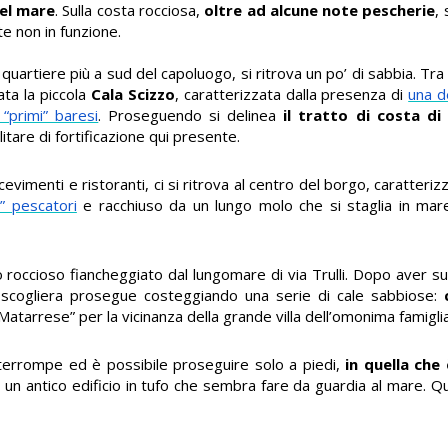
del mare
. Sulla costa rocciosa,
oltre ad alcune note pescherie
, 
te non in funzione.
il quartiere più a sud del capoluogo, si ritrova un po’ di sabbia. Tra il
ata la piccola
Cala Scizzo
, caratterizzata dalla presenza di
una d
 “primi” baresi
. Proseguendo si delinea
il tratto di costa di
litare di fortificazione qui presente.
evimenti e ristoranti, ci si ritrova al centro del borgo, caratteri
i” pescatori
e racchiuso da un lungo molo che si staglia in mar
roccioso fiancheggiato dal lungomare di via Trulli. Dopo aver su
a scogliera prosegue costeggiando una serie di cale sabbiose:
atarrese” per la vicinanza della grande villa dell’omonima famiglia 
interrompe ed è possibile proseguire solo a piedi,
in quella che
di un antico edificio in tufo che sembra fare da guardia al mare. Qu