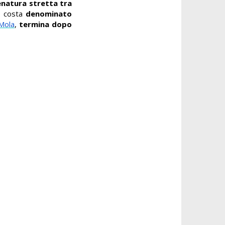
senatura
stretta tra
di costa
denominato
Mola
,
termina dopo