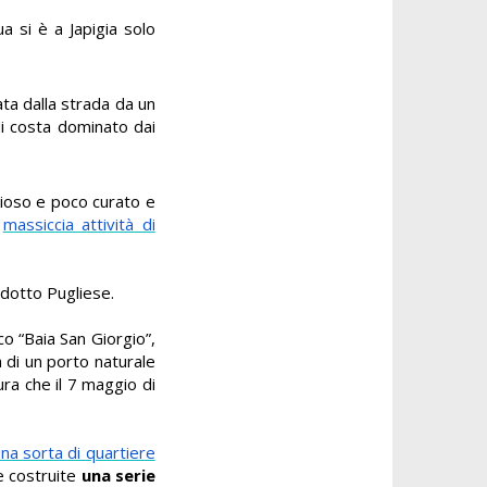
ua si è a Japigia solo
ta dalla strada da un
di costa dominato dai
ccioso e poco curato e
e
massiccia attività di
uedotto Pugliese.
ico “Baia San Giorgio”,
ta di un porto naturale
ra che il 7 maggio di
una sorta di quartiere
te costruite
una serie