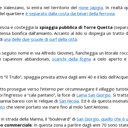
e Valenzano, si entra nel territorio del
rione Japigia
. In realtà q
del quartiere
è separato dalla costa dai binari della ferrovia
.
escia e costeggia la
spiaggia pubblica di Torre Quetta
(separa
nsa bonifica dall’amianto. Accanto al lido si dispiega un tratto 
di
una delle due scuole di surf della città
.
n seguito nome in via Alfredo Giovine), fiancheggia un litorale ro
 di capannoni abbandonati,
scarichi della fogna
a cielo aperto 
Il Trullo”, spiaggia privata attiva dagli anni 40 e il lido dell’Acq
gitto prosegue verso l’interno per circumnavigare il villaggio turist
 l’ingresso a “cala pantano”, la foce di
Lama San Giorgio
. Si trat
rinai baresi con le reliquie di
San Nicola
. Ed è da questa insenatu
nto
che viene portato via mare fino al molo Sant’Antonio.
 in strada della Marina, il “boulevard” di
San Giorgio, quello che è 
zio commerciale
. In questa zona a partire dagli anni 70 sono sta