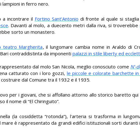
i lampioni in ferro nero.
o a incontrare il
Fortino Sant’Antonio
di fronte al quale si stagl
esce
. Davanti al molo, a duecento metri dalla riva, si troverebbe
arebbe sorto un monastero.
co teatro Margherita
, il lungomare cambia nome in Araldo di Crol
i Bari contraddistinta da imponenti
palazzi in stile liberty ed ecclett
e, rappresentato dal molo San Nicola, meglio conosciuto come
N’-d
ena catturato con i loro gozzi,
le piccole e colorate barchette in
o costruire dal Comune tra il 1932 e il 1935.
trovo per i giovani, che si affollano attorno allo storico baretto q
o il nome di “El Chiringuito”.
nella (la cosiddetta “rotonda”), l'arteria si trasforma in lung
 al mare è rappresentato da grandi edifici istituzionali sorti duranti i