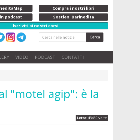
rineditaMap
Compra i nostri libri
 in podcast
Sostieni Barinedita
Iscriviti ai nostri corsi
Cerca
LERY
VIDEO
PODCAST
CONTATTI
al "motel agip": è la
Letto:
43480 volte