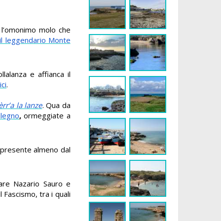
ia l’omonimo molo che
il leggendario Monte
lalanza e affianca il
ici
.
èrr’a la lanze
. Qua da
 legno
,
ormeggiate a
ui presente almeno dal
omare Nazario Sauro e
l Fascismo, tra i quali