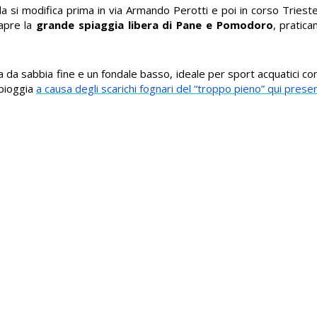
ada si modifica prima in via Armando Perotti e poi in corso Triest
 apre la
grande spiaggia libera di Pane e Pomodoro
, pratic
a da sabbia fine e un fondale basso, ideale per sport acquatici co
 pioggia
a causa degli scarichi fognari del “troppo pieno” qui presen