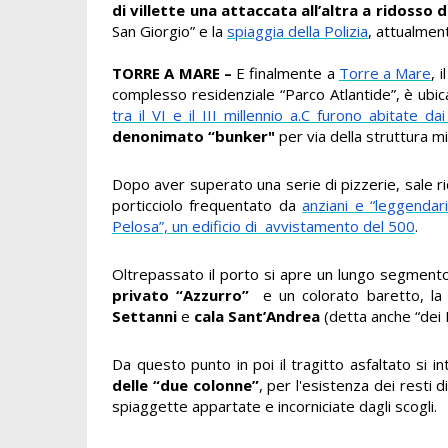
di villette una attaccata all’altra a ridosso 
San Giorgio” e la
spiaggia della Polizia
, attualmen
TORRE A MARE –
E finalmente a
Torre a Mare
, 
complesso residenziale “Parco Atlantide”, è ubic
tra il VI e il III millennio a.C furono abitate dai
denonimato “bunker"
per via della struttura mi
Dopo aver superato una serie di pizzerie, sale ric
porticciolo frequentato da
anziani e “leggendar
Pelosa”, un edificio di avvistamento del 500
.
Oltrepassato il porto si apre un lungo segmento 
privato “Azzurro”
e un colorato baretto, l
Settanni
e
cala Sant’Andrea
(detta anche “dei M
Da questo punto in poi il tragitto asfaltato si 
delle “due colonne”
, per l'esistenza dei resti 
spiaggette appartate e incorniciate dagli scogli.