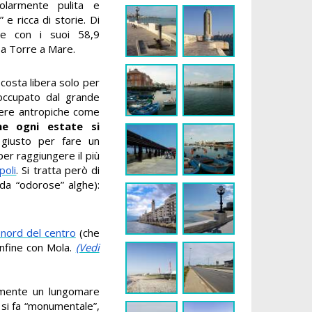
olarmente pulita e
 ricca di storie. Di
he con i suoi 58,9
 a Torre a Mare.
 costa libera solo per
 occupato dal grande
opere antropiche come
e ogni estate si
 giusto per fare un
per raggiungere il più
oli
. Si tratta però di
 da “odorose” alghe):
 nord del centro
(che
onfine con Mola.
(Vedi
ovamente un lungomare
a si fa “monumentale”,