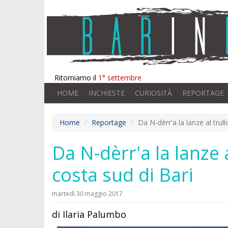
Ritorniamo il
1° settembre
HOME
INCHIESTE
CURIOSITÀ
REPORTAGE
Home
Reportage
Da N-dèrr'a la lanze al trul
Da N-dèrr'a la lanze a
costa sud di Bari
martedì 30 maggio 2017
di Ilaria Palumbo