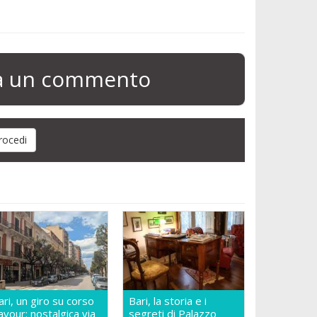
ia un commento
ari, un giro su corso
Bari, la storia e i
avour: nostalgica via
segreti di Palazzo