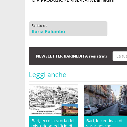
Scritto da
Ilaria Palumbo
NEWSLETTER BARINEDITA
registrati
Leggi anche
Bari, ecco la storia del
Bari, le centinaia di
misterioso edificio di
saracinesche