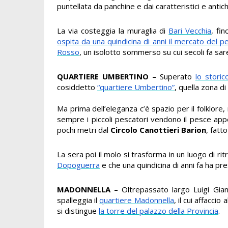
puntellata da panchine e dai caratteristici e antich
La via costeggia la muraglia di
Bari Vecchia
, fin
ospita da una quindicina di anni il mercato del p
Rosso
, un isolotto sommerso su cui secoli fa s
QUARTIERE UMBERTINO –
Superato
lo stori
cosiddetto
“quartiere Umbertino”
, quella zona d
Ma prima dell’eleganza c’è spazio per il folklor
sempre i piccoli pescatori vendono il pesce app
pochi metri dal
Circolo Canottieri Barion
, fatt
La sera poi il molo si trasforma in un luogo di ri
Dopoguerra
e che una quindicina di anni fa ha pres
MADONNELLA –
Oltrepassato largo Luigi Gian
spalleggia il
quartiere Madonnella
, il cui affaccio
si distingue
la torre del palazzo della Provincia
.