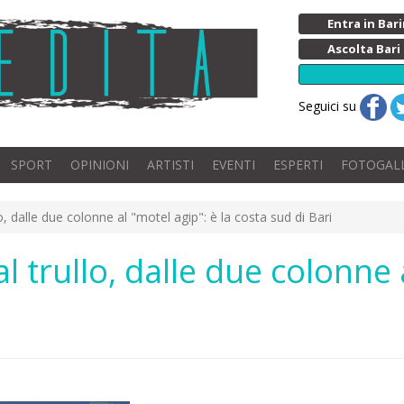
Entra in Ba
Ascolta Bari
Seguici su
SPORT
OPINIONI
ARTISTI
EVENTI
ESPERTI
FOTOGAL
lo, dalle due colonne al "motel agip": è la costa sud di Bari
l trullo, dalle due colonne 