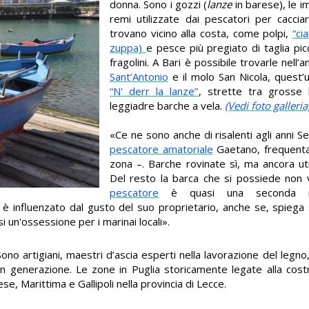
donna. Sono i gozzi (
lanze
in barese), le i
remi utilizzate dai pescatori per caccia
trovano vicino alla costa, come polpi,
“ci
zuppa)
e pesce più pregiato di taglia pi
fragolini. A Bari è possibile trovarle nell
Sant’Antonio
e il molo San Nicola, quest’
“N' derr la lanze”
, strette tra grosse
leggiadre barche a vela.
(Vedi foto galleria
«Ce ne sono anche di risalenti agli anni Set
pescatore amatoriale
Gaetano, frequenta
zona –. Barche rovinate sì, ma ancora ut
Del resto la barca che si possiede non v
pescatore
è quasi una seconda mo
 è influenzato dal gusto del suo proprietario, anche se, spieg
si un'ossessione per i marinai locali».
ono artigiani, maestri d’ascia esperti nella lavorazione del legn
 generazione. Le zone in Puglia storicamente legate alla cost
, Marittima e Gallipoli nella provincia di Lecce.