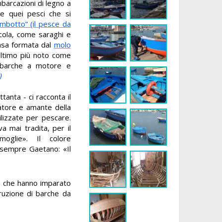
mbarcazioni di legno a
re quei pesci che si
ambotto” (il pesce da
ccola, come saraghi e
’ansa formata dal
molo
ultimo più noto come
 barche a motore e
)
tanta - ci racconta il
tore e amante della
ilizzate per pescare.
a mai tradita, per il
glie». Il colore
a sempre Gaetano: «Il
o, che hanno imparato
ruzione di barche da