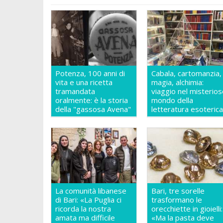
Potenza, 100 anni di
Cabala, cartomanzia,
vita e una ricetta
magia, alchimia:
tramandata
viaggio nel misterio
oralmente: è la storia
mondo della
della "gassosa Avena"
letteratura esoteric
La comunità libanese
Bari, tre sorelle
di Bari: «La Puglia ci
trasformano le
ricorda la nostra
orecchiette in gioielli:
amata ma difficile
«Ma la pasta deve