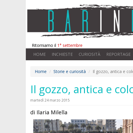
Ritorniamo il
1° settembre
HOME
INCHIESTE
CURIOSITÀ
REPORTAGE
Home
Storie e curiosità
Il gozzo, antica e co
Il gozzo, antica e co
martedì 24 marzo 2015
di Ilaria Milella