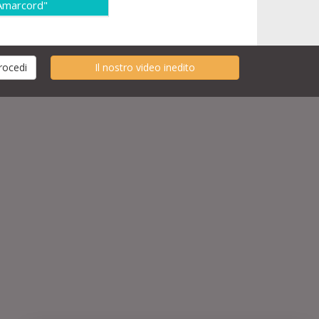
Amarcord"
Il nostro video inedito