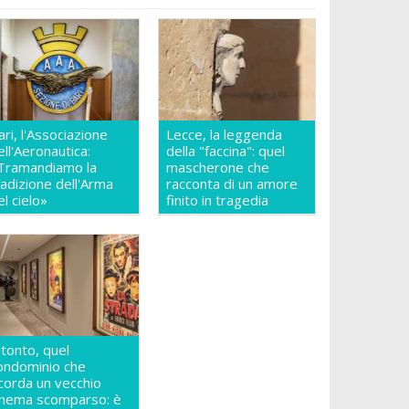
ari, l'Associazione
Lecce, la leggenda
ell'Aeronautica:
della "faccina": quel
Tramandiamo la
mascherone che
radizione dell'Arma
racconta di un amore
el cielo»
finito in tragedia
itonto, quel
ondominio che
icorda un vecchio
inema scomparso: è