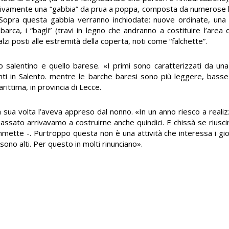
ssivamente una “gabbia” da prua a poppa, composta da numerose li
. Sopra questa gabbia verranno inchiodate: nuove ordinate, una
 barca, i “bagli” (travi in legno che andranno a costituire l’area
alzi posti alle estremità della coperta, noti come “falchette”.
 salentino e quello barese. «I primi sono caratterizzati da una
senti in Salento. mentre le barche baresi sono più leggere, bass
ittima, in provincia di Lecce.
 sua volta l’aveva appreso dal nonno. «In un anno riesco a realizz
passato arrivavamo a costruirne anche quindici. E chissà se riusci
ette -. Purtroppo questa non è una attività che interessa i giov
sono alti. Per questo in molti rinunciano».