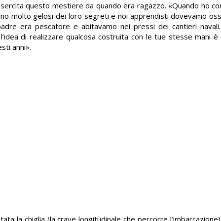
e esercita questo mestiere da quando era ragazzo. «Quando ho com
ano molto gelosi dei loro segreti e noi apprendisti dovevamo oss
re era pescatore e abitavamo nei pressi dei cantieri navali. 
ni: l’idea di realizzare qualcosa costruita con le tue stesse mani è
sti anni».
ata la chiglia (la trave longitudinale che percorre l’imbarcazione