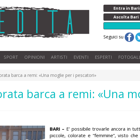
Entra in Ba
Ascolta Bari
Seguici su
SPORT
OPINIONI
ARTISTI
EVENTI
ESPERTI
FOTOGAL
lorata barca a remi: «Una moglie per i pescatori»
lorata barca a remi: «Una mo
BARI –
E’ possibile trovarle ancora in tutti 
piccole, colorate e “femmine”, visto che