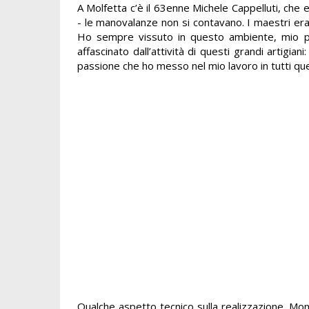
A Molfetta c’è il 63enne Michele Cappelluti, ch
- le manovalanze non si contavano. I maestri er
Ho sempre vissuto in questo ambiente, mio pad
affascinato dall’attività di questi grandi artigia
passione che ho messo nel mio lavoro in tutti que
Qualche aspetto tecnico sulla realizzazione. Mont