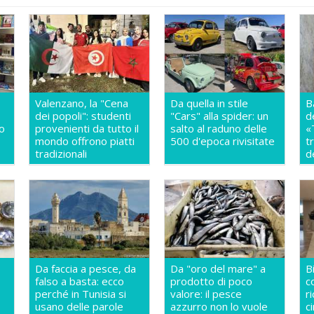
Valenzano, la "Cena
Da quella in stile
B
dei popoli": studenti
"Cars" alla spider: un
d
so
provenienti da tutto il
salto al raduno delle
«
mondo offrono piatti
500 d'epoca rivisitate
t
a
tradizionali
d
Da faccia a pesce, da
Da "oro del mare" a
B
falso a basta: ecco
prodotto di poco
c
perché in Tunisia si
valore: il pesce
r
usano delle parole
azzurro non lo vuole
c