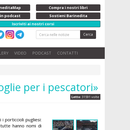
rineditaMap
Compra i nostri libri
 in podcast
Sostieni Barinedita
Iscriviti ai nostri corsi
Cerca
LERY
VIDEO
PODCAST
CONTATTI
glie per i pescatori»
Letto:
31591 volte
i porticcioli pugliesi:
 tutte hanno nomi di