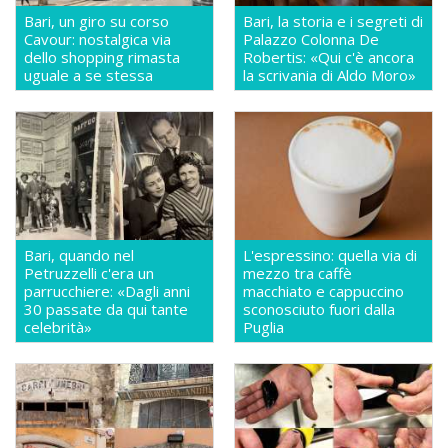
Bari, un giro su corso
Bari, la storia e i segreti di
Cavour: nostalgica via
Palazzo Colonna De
dello shopping rimasta
Robertis: «Qui c'è ancora
uguale a se stessa
la scrivania di Aldo Moro»
Bari, quando nel
L'espressino: quella via di
Petruzzelli c'era un
mezzo tra caffè
parrucchiere: «Dagli anni
macchiato e cappuccino
30 passate da qui tante
sconosciuto fuori dalla
celebrità»
Puglia