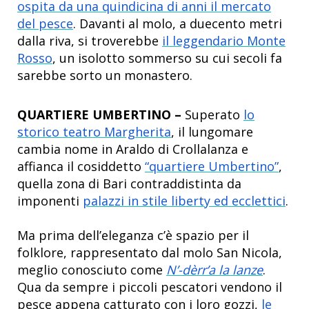
ospita da una quindicina di anni il mercato
del pesce
. Davanti al molo, a duecento metri
dalla riva, si troverebbe
il leggendario Monte
Rosso
, un isolotto sommerso su cui secoli fa
sarebbe sorto un monastero.
QUARTIERE UMBERTINO –
Superato
lo
storico teatro Margherita
, il lungomare
cambia nome in Araldo di Crollalanza e
affianca il cosiddetto
“quartiere Umbertino”
,
quella zona di Bari contraddistinta da
imponenti
palazzi in stile liberty ed ecclettici
.
Ma prima dell’eleganza c’è spazio per il
folklore, rappresentato dal molo San Nicola,
meglio conosciuto come
N’-dèrr’a la lanze
.
Qua da sempre i piccoli pescatori vendono il
pesce appena catturato con i loro gozzi,
le