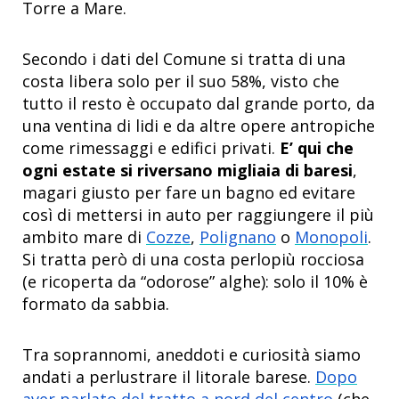
Torre a Mare.
Secondo i dati del Comune si tratta di una
costa libera solo per il suo 58%, visto che
tutto il resto è occupato dal grande porto, da
una ventina di lidi e da altre opere antropiche
come rimessaggi e edifici privati.
E’ qui che
ogni estate si riversano migliaia di baresi
,
magari giusto per fare un bagno ed evitare
così di mettersi in auto per raggiungere il più
ambito mare di
Cozze
,
Polignano
o
Monopoli
.
Si tratta però di una costa perlopiù rocciosa
(e ricoperta da “odorose” alghe): solo il 10% è
formato da sabbia.
Tra soprannomi, aneddoti e curiosità siamo
andati a perlustrare il litorale barese.
Dopo
aver parlato del tratto a nord del centro
(che