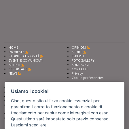
HOME
OPINIONI
INCHIESTE
SPORT
STORIE E CURIOSITÀ
ESPERTI
EVENTI E COMUNICATI
FOTOGALLERY
ARTISTI
SONDAGGI
REPORTAGE
CONTATTI
NEWS
Privacy
Cookie preferencies
Chiedi ai nostri esperti
Seguici su
Usiamo i cookie!
Scrivi alla redazione
Fai pubblicità con noi
Ciao, questo sito utilizza cookie essenziali per
Sostieni Barinedita
Iscriviti al nostro corso di
garantirne il corretto funzionamento e cookie di
giornalismo
tracciamento per capire come interagisci con esso.
Compra i nostri libri
Entra in Barinedita Map
Quest'ultimo sarà impostato solo previo consenso.
Lasciami scegliere