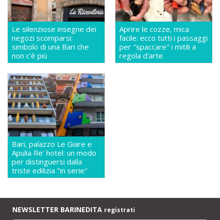
Le silenziose insegne dei
Aprire le cozze, mica
negozi scomparsi:
facile: ecco tutti i passaggi
simbolo di una Bari che
per "spaccare" i mitili a
non c'è più
regola d'arte
Bari, palazzo Le Giare e
Apulia Re' hotel: un modo
per distinguersi dalla
triste edilizia "in serie"
NEWSLETTER BARINEDITA
registrati