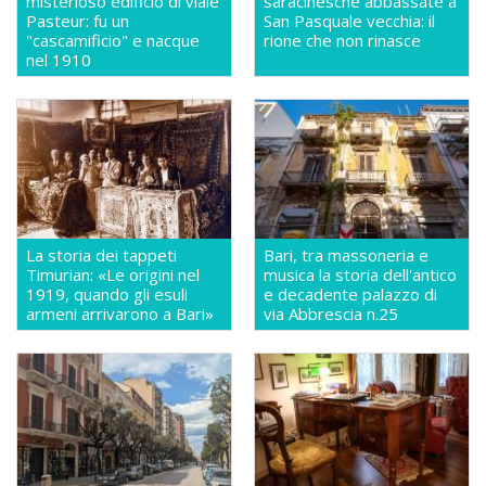
misterioso edificio di viale
saracinesche abbassate a
Pasteur: fu un
San Pasquale vecchia: il
"cascamificio" e nacque
rione che non rinasce
nel 1910
La storia dei tappeti
Bari, tra massoneria e
Timurian: «Le origini nel
musica la storia dell'antico
1919, quando gli esuli
e decadente palazzo di
armeni arrivarono a Bari»
via Abbrescia n.25