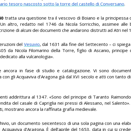
ario tesoro nascosto sotto la torre del castello di Conversano
.
40
tratta una questione tra il vescovo di Boiano e la principessa d
n altro, redatto nel 1746 da Nicola Sorricchio, assimee alle bi
crizione di alcuni dei documenti che andarono distrutti ad Atri nel 
eruzioni del
Vesuvio
, dal 1631 alla fine del Settecento – ci spieg
1805 da Nicola Filomarino della Torre, figlio di Ascanio, principe
dedicato alla vulcanologia».
te ancora in fase di studio e catalogazione. Vi sono documenti
 con gli Acquaviva d’Aragona già dal XVI secolo e atti con tanto d
lenti addirittura al 1347. «Sono del principe di Taranto Raimond
endita del casale di Capriglia nei pressi di Alessano, nel Salento
ti, mostrano ancora la raffinata grafia medievale.
rchivio, un documento seicentesco di una sola pagina con una elabo
 Acquaviva d’Aragona. È dell’aprile del 1653, data in cui si crede