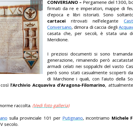
CONVERSANO –
Pergamene del 1300, bol
firmati da re e imperatori, mappe di feud
d’epoca e libri istoriati. Sono soltan
cartacei
ritrovati nell’elegante
Cas
Conversano
, dimora di caccia degli
Acquav
casata che, per secoli, è stata una de
Meridione.
I preziosi documenti si sono tramandat
generazione, rimanendo però accatastati
armadi celati nei soppalchi del vasto Cas
però sono stati casualmente scoperti dagl
di Marchione i quali, con l’aiuto della 
o così
l’Archivio Acquaviva d’Aragona-Filomarino
, attualment
enorme raccolta.
(Vedi foto galleria)
sano
sulla provinciale 101 per
Putignano
, incontriamo
Michele 
XV secolo.