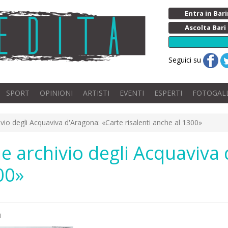
Entra in Ba
Ascolta Bari
Seguici su
SPORT
OPINIONI
ARTISTI
EVENTI
ESPERTI
FOTOGAL
io degli Acquaviva d'Aragona: «Carte risalenti anche al 1300»
 archivio degli Acquaviva 
00»
a