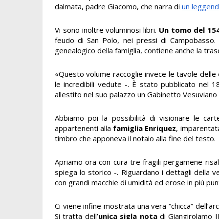
dalmata, padre Giacomo, che narra di
un leggend
Vi sono inoltre voluminosi libri.
Un tomo del 15
feudo di San Polo, nei pressi di Campobasso. U
genealogico della famiglia, contiene anche la tras
«Questo volume raccoglie invece le tavole delle 
le incredibili vedute -. È stato pubblicato nel 
allestito nel suo palazzo un Gabinetto Vesuviano 
Abbiamo poi la possibilità di visionare le car
appartenenti alla
famiglia Enriquez
, imparentata
timbro che apponeva il notaio alla fine del testo.
Apriamo ora con cura tre fragili pergamene risa
spiega lo storico -. Riguardano i dettagli della v
con grandi macchie di umidità ed erose in più pun
Ci viene infine mostrata una vera “chicca” dell’a
Si tratta dell’
unica sigla nota
di Giangirolamo II