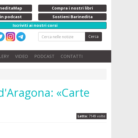
rineditaMap
Compra i nostri libri
 in podcast
Sostieni Barinedita
Iscriviti ai nostri corsi
Cerca
LERY
VIDEO
PODCAST
CONTATTI
d'Aragona: «Carte
Letto:
7149 volte