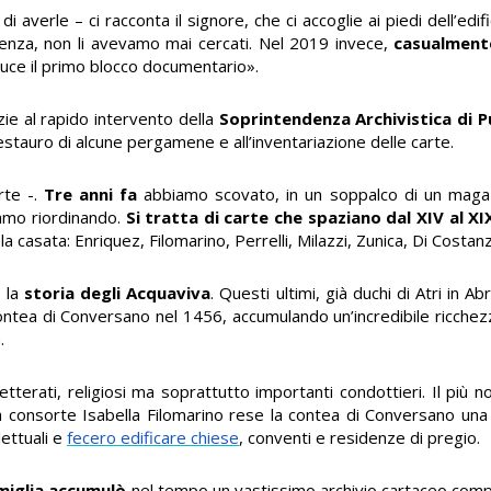
verle – ci racconta il signore, che ci accoglie ai piedi dell’edi
uenza, non li avevamo mai cercati. Nel 2019 invece,
casualment
 luce il primo blocco documentario».
zie al rapido intervento della
Soprintendenza Archivistica di P
estauro di alcune pergamene e all’inventariazione delle carte.
rte -.
Tre anni fa
abbiamo scovato, in un soppalco di un maga
iamo riordinando.
Si tratta di carte che spaziano dal XIV al XI
a casata: Enriquez, Filomarino, Perrelli, Milazzi, Zunica, Di Costan
o la
storia degli Acquaviva
. Questi ultimi, già duchi di Atri in Ab
contea di Conversano nel 1456, accumulando un’incredibile ricche
.
terati, religiosi ma soprattutto importanti condottieri. Il più no
la consorte Isabella Filomarino rese la contea di Conversano una 
lettuali e
fecero edificare chiese
, conventi e residenze di pregio.
amiglia accumulò
nel tempo un vastissimo archivio cartaceo co