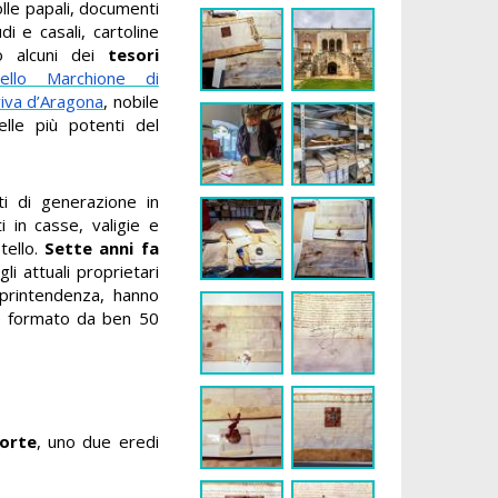
le papali, documenti
i e casali, cartoline
to alcuni dei
tesori
tello Marchione di
iva d’Aragona
, nobile
lle più potenti del
i di generazione in
 in casse, valigie e
tello.
Sette anni fa
i attuali proprietari
Soprintendenza, hanno
e formato da ben 50
Forte
, uno due eredi