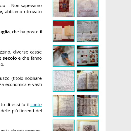
ficio -. Non sapevamo
e
, abbiamo ritrovato
uglia
, che ha posto il
zzino, diverse casse
X secolo
e che fanno
zo.
ruzzo (titolo nobiliare
zza economica e vasti
to di essi fu il
conte
delle più fiorenti del
mposta da pergamene,