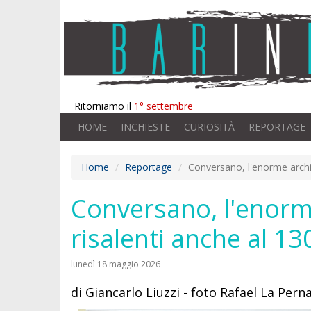
Ritorniamo il
1° settembre
HOME
INCHIESTE
CURIOSITÀ
REPORTAGE
Home
Reportage
Conversano, l'enorme archiv
Conversano, l'enorme
risalenti anche al 13
lunedì 18 maggio 2026
di Giancarlo Liuzzi - foto Rafael La Pern