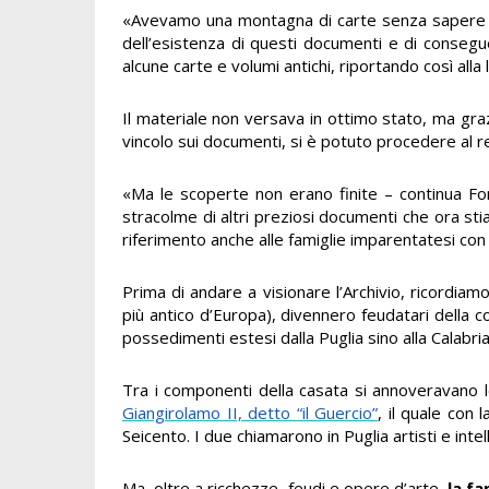
«Avevamo una montagna di carte senza sapere di a
dell’esistenza di questi documenti e di conseg
alcune carte e volumi antichi, riportando così alla
Il materiale non versava in ottimo stato, ma gra
vincolo sui documenti, si è potuto procedere al r
«Ma le scoperte non erano finite – continua Fo
stracolme di altri preziosi documenti che ora st
riferimento anche alle famiglie imparentatesi con l
Prima di andare a visionare l’Archivio, ricordiam
più antico d’Europa), divennero feudatari della 
possedimenti estesi dalla Puglia sino alla Calabria
Tra i componenti della casata si annoveravano let
Giangirolamo II, detto “il Guercio”
, il quale con 
Seicento. I due chiamarono in Puglia artisti e intel
Ma, oltre a ricchezze, feudi e opere d’arte,
la f