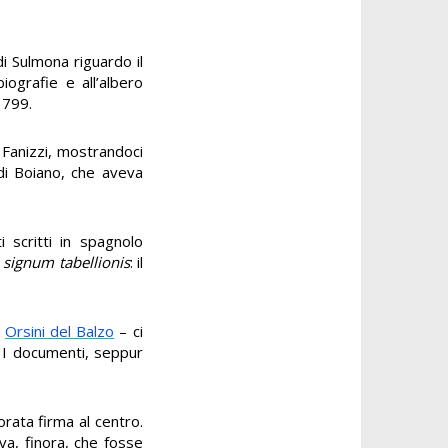
i Sulmona riguardo il
ografie e all’albero
1799.
a Fanizzi, mostrandoci
 di Boiano, che aveva
 scritti in spagnolo
i
signum tabellionis
: il
o
Orsini del Balzo
– ci
». I documenti, seppur
rata firma al centro.
va, finora, che fosse