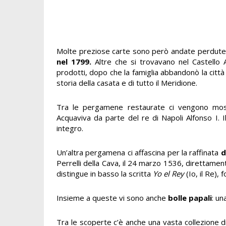
Molte preziose carte sono però andate perdute n
nel 1799.
Altre che si trovavano nel Castello 
prodotti, dopo che la famiglia abbandonò la città 
storia della casata e di tutto il Meridione.
Tra le pergamene restaurate ci vengono mo
Acquaviva da parte del re di Napoli Alfonso I. I
integro.
Un’altra pergamena ci affascina per la raffinata
d
Perrelli della Cava, il 24 marzo 1536, direttament
distingue in basso la scritta
Yo el Rey
(Io, il Re),
Insieme a queste vi sono anche
bolle papali
: un
Tra le scoperte c’è anche una vasta collezione di