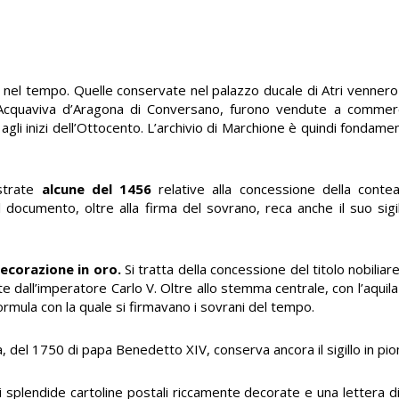
el tempo. Quelle conservate nel palazzo ducale di Atri vennero 
Acquaviva d’Aragona di Conversano, furono vendute a commerci
agli inizi dell’Ottocento. L’archivio di Marchione è quindi fondamen
strate
alcune del 1456
relative alla concessione della conte
l documento, oltre alla firma del sovrano, reca anche il suo sigil
ecorazione in oro.
Si tratta della concessione del titolo nobilia
e dall’imperatore Carlo V. Oltre allo stemma centrale, con l’aquila
 formula con la quale si firmavano i sovrani del tempo.
a, del 1750 di papa Benedetto XIV, conserva ancora il sigillo in pi
 splendide cartoline postali riccamente decorate e una lettera di 