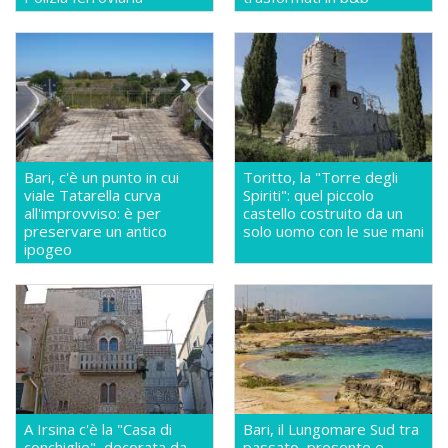
Bari, c'è un punto in cui
Toritto, la "Torre degli
viale Tatarella curva
Spiriti": quel piccolo
all'improvviso: è per
castello costruito da un
preservare un antico
solo uomo con le sue mani
ipogeo
A Irsina c'è la "Casa di
Bari, il Lungomare Sud tra
conchiglie", decorata da
passato, presente e