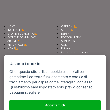
HOME
OPINIONI
INCHIESTE
SPORT
STORIE E CURIOSITÀ
ESPERTI
EVENTI E COMUNICATI
FOTOGALLERY
ARTISTI
SONDAGGI
REPORTAGE
CONTATTI
NEWS
Privacy
Cookie preferencies
Chiedi ai nostri esperti
Seguici su
Usiamo i cookie!
Scrivi alla redazione
Fai pubblicità con noi
Ciao, questo sito utilizza cookie essenziali per
Sostieni Barinedita
Iscriviti al nostro corso di
garantirne il corretto funzionamento e cookie di
giornalismo
tracciamento per capire come interagisci con esso.
Compra i nostri libri
Entra in Barinedita Map
Quest'ultimo sarà impostato solo previo consenso.
Lasciami scegliere
BARIREPORT s.a.s.
, Partita IVA 07355350724
Powered by
Netboom
Copyright BARIREPORT s.a.s. All rights reserved - Tutte le fotografie recanti il
Accetta tutti
logo di Barinedita sono state commissionate da BARIREPORT s.a.s. che ne