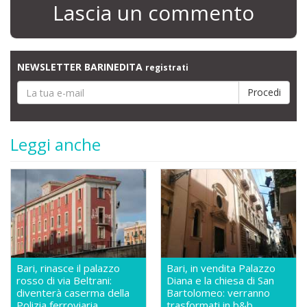
Lascia un commento
NEWSLETTER BARINEDITA
registrati
Leggi anche
Bari, rinasce il palazzo
Bari, in vendita Palazzo
rosso di via Beltrani:
Diana e la chiesa di San
diventerà caserma della
Bartolomeo: verranno
Polizia ferroviaria
trasformati in b&b