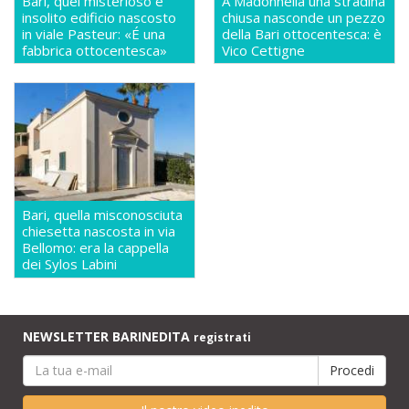
Bari, quel misterioso e
A Madonnella una stradina
insolito edificio nascosto
chiusa nasconde un pezzo
in viale Pasteur: «É una
della Bari ottocentesca: è
fabbrica ottocentesca»
Vico Cettigne
Bari, quella misconosciuta
chiesetta nascosta in via
Bellomo: era la cappella
dei Sylos Labini
NEWSLETTER BARINEDITA
registrati