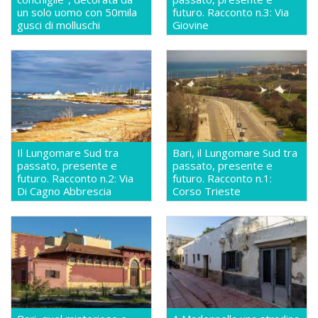
un solo uomo con 50mila
futuro. Racconto n.3: Via
gusci di molluschi
Giovine
Il Lungomare Sud tra
Bari, il Lungomare Sud tra
passato, presente e
passato, presente e
futuro. Racconto n.2: Via
futuro. Racconto n.1:
Di Cagno Abbrescia
Corso Trieste