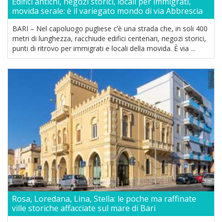
Edifici antichi, negozi storici, locali per immigrati,
movida serale: è il variegato mondo di via Abbrescia
BARI – Nel capoluogo pugliese c’è una strada che, in soli 400
metri di lunghezza, racchiude edifici centenari, negozi storici,
punti di ritrovo per immigrati e locali della movida. È via ...
Rosa, Loredana, Lina, Stella: le poche ma raffinate
ville storiche affacciate sul mare di Bari