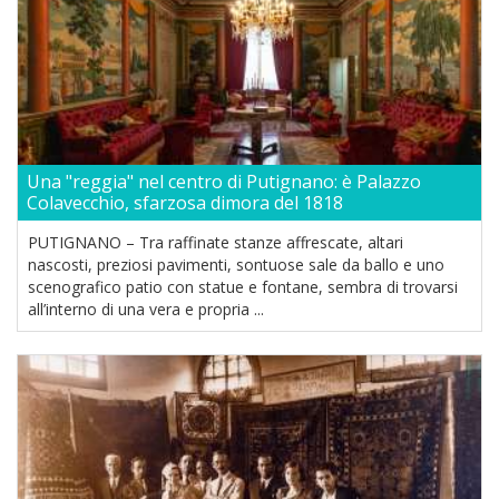
Una "reggia" nel centro di Putignano: è Palazzo
Colavecchio, sfarzosa dimora del 1818
PUTIGNANO – Tra raffinate stanze affrescate, altari
nascosti, preziosi pavimenti, sontuose sale da ballo e uno
scenografico patio con statue e fontane, sembra di trovarsi
all’interno di una vera e propria ...