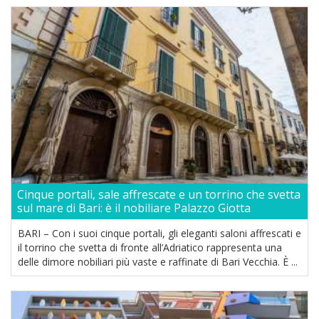
Cinque portali, sale affrescate e un torrino che svetta
sul mare di Bari: è il nobiliare Palazzo Giotta
BARI – Con i suoi cinque portali, gli eleganti saloni affrescati e
il torrino che svetta di fronte all’Adriatico rappresenta una
delle dimore nobiliari più vaste e raffinate di Bari Vecchia. È ...