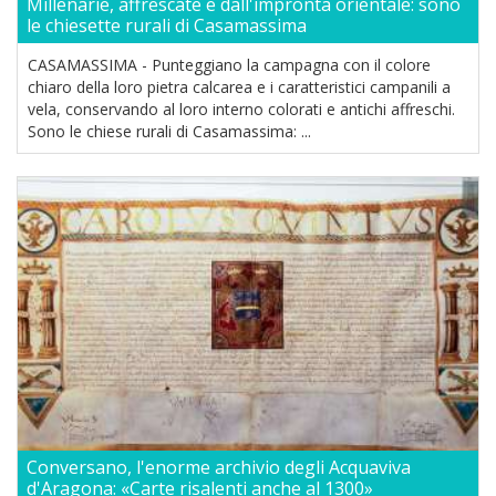
Millenarie, affrescate e dall'impronta orientale: sono
le chiesette rurali di Casamassima
CASAMASSIMA - Punteggiano la campagna con il colore
chiaro della loro pietra calcarea e i caratteristici campanili a
vela, conservando al loro interno colorati e antichi affreschi.
Sono le chiese rurali di Casamassima: ...
Conversano, l'enorme archivio degli Acquaviva
d'Aragona: «Carte risalenti anche al 1300»