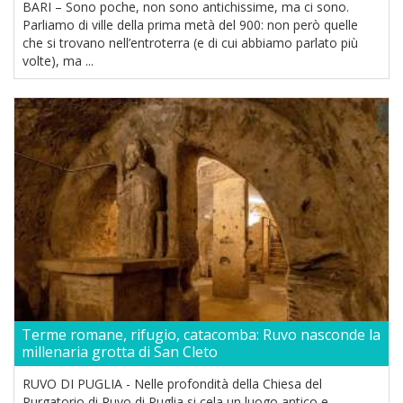
BARI – Sono poche, non sono antichissime, ma ci sono.
Parliamo di ville della prima metà del 900: non però quelle
che si trovano nell’entroterra (e di cui abbiamo parlato più
volte), ma ...
Terme romane, rifugio, catacomba: Ruvo nasconde la
millenaria grotta di San Cleto
RUVO DI PUGLIA - Nelle profondità della Chiesa del
Purgatorio di Ruvo di Puglia si cela un luogo antico e