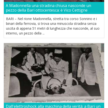
A Madonnella una stradina chiusa nasconde un
pezzo della Bari ottocentesca: è Vico Cettigne
BARI – Nel rione Madonnella, stretta tra corso Sonnino e i
binari della ferrovia, si trova una minuscola stradina senza
uscita di appena 51 metri di lunghezza che nasconde, al suo
interno, un pezzo della ...
Dall'elettroshock alla macchina della verità: a Bari un