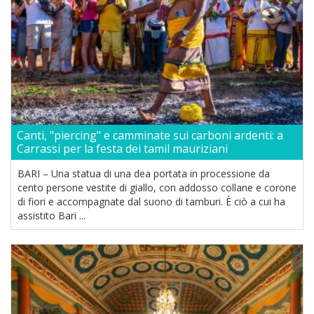
Canti, "piercing" e camminate sui carboni ardenti: a
Carrassi per la festa dei tamil mauriziani
BARI – Una statua di una dea portata in processione da
cento persone vestite di giallo, con addosso collane e corone
di fiori e accompagnate dal suono di tamburi. È ciò a cui ha
assistito Bari ...