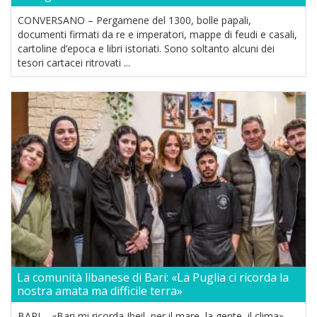
CONVERSANO – Pergamene del 1300, bolle papali,
documenti firmati da re e imperatori, mappe di feudi e casali,
cartoline d’epoca e libri istoriati. Sono soltanto alcuni dei
tesori cartacei ritrovati ...
La comunità libanese di Bari: «La Puglia ci ricorda la
nostra amata ma difficile terra»
BARI – «Bari mi ricorda Jbeil, per il mare, la gente, il clima».