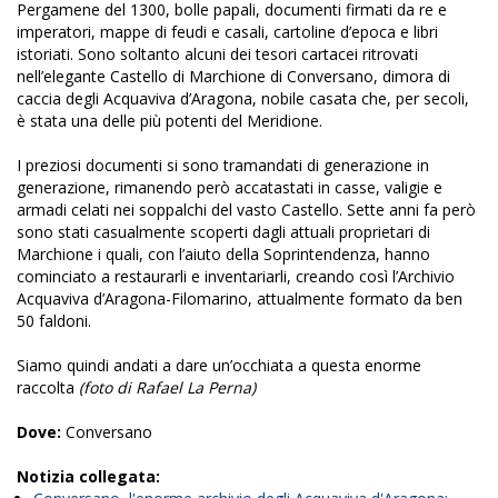
Pergamene del 1300, bolle papali, documenti firmati da re e
imperatori, mappe di feudi e casali, cartoline d’epoca e libri
istoriati. Sono soltanto alcuni dei tesori cartacei ritrovati
nell’elegante Castello di Marchione di Conversano, dimora di
caccia degli Acquaviva d’Aragona, nobile casata che, per secoli,
è stata una delle più potenti del Meridione.
I preziosi documenti si sono tramandati di generazione in
generazione, rimanendo però accatastati in casse, valigie e
armadi celati nei soppalchi del vasto Castello. Sette anni fa però
sono stati casualmente scoperti dagli attuali proprietari di
Marchione i quali, con l’aiuto della Soprintendenza, hanno
cominciato a restaurarli e inventariarli, creando così l’Archivio
Acquaviva d’Aragona-Filomarino, attualmente formato da ben
50 faldoni.
Siamo quindi andati a dare un’occhiata a questa enorme
raccolta
(foto di Rafael La Perna)
Dove:
Conversano
Notizia collegata: