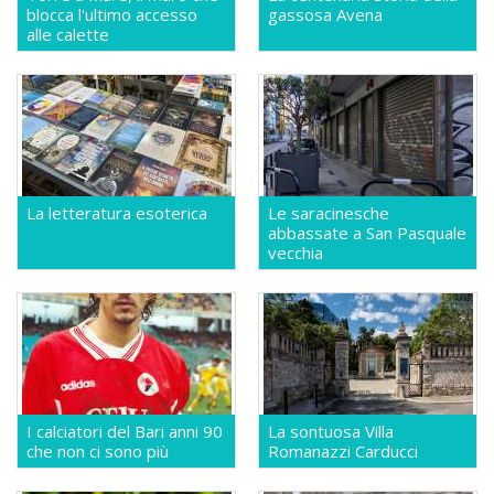
blocca l'ultimo accesso
gassosa Avena
alle calette
La letteratura esoterica
Le saracinesche
abbassate a San Pasquale
vecchia
I calciatori del Bari anni 90
La sontuosa Villa
che non ci sono più
Romanazzi Carducci