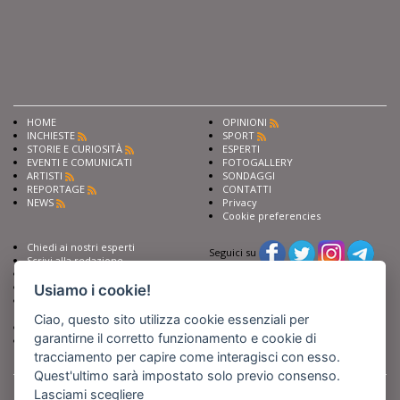
HOME
OPINIONI
INCHIESTE
SPORT
STORIE E CURIOSITÀ
ESPERTI
EVENTI E COMUNICATI
FOTOGALLERY
ARTISTI
SONDAGGI
REPORTAGE
CONTATTI
NEWS
Privacy
Cookie preferencies
Chiedi ai nostri esperti
Seguici su
Scrivi alla redazione
Fai pubblicità con noi
Sostieni Barinedita
Usiamo i cookie!
Iscriviti al nostro corso di
giornalismo
Ciao, questo sito utilizza cookie essenziali per
Compra i nostri libri
garantirne il corretto funzionamento e cookie di
Entra in Barinedita Map
tracciamento per capire come interagisci con esso.
Quest'ultimo sarà impostato solo previo consenso.
BARIREPORT s.a.s.
, Partita IVA 07355350724
Powered by
Netboom
Lasciami scegliere