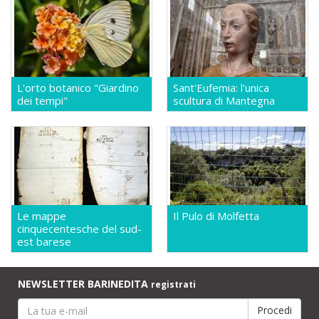
L'orto botanico "Giardino
Sant'Eufemia: l'unica
dei tempi"
scultura di Mantegna
Le mappe
Il Pulo di Molfetta
cinquecentesche del sud-
est barese
NEWSLETTER BARINEDITA
registrati