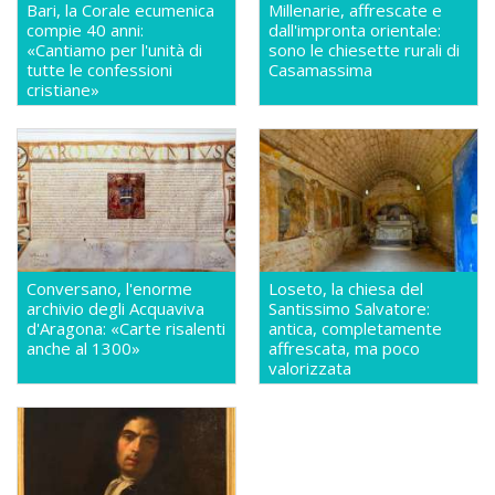
Bari, la Corale ecumenica
Millenarie, affrescate e
compie 40 anni:
dall'impronta orientale:
«Cantiamo per l'unità di
sono le chiesette rurali di
tutte le confessioni
Casamassima
cristiane»
Conversano, l'enorme
Loseto, la chiesa del
archivio degli Acquaviva
Santissimo Salvatore:
d'Aragona: «Carte risalenti
antica, completamente
anche al 1300»
affrescata, ma poco
valorizzata