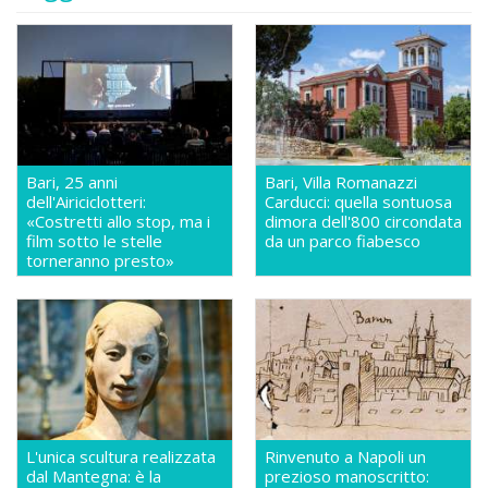
Bari, 25 anni
Bari, Villa Romanazzi
dell'Airiciclotteri:
Carducci: quella sontuosa
«Costretti allo stop, ma i
dimora dell'800 circondata
film sotto le stelle
da un parco fiabesco
torneranno presto»
L'unica scultura realizzata
Rinvenuto a Napoli un
dal Mantegna: è la
prezioso manoscritto: