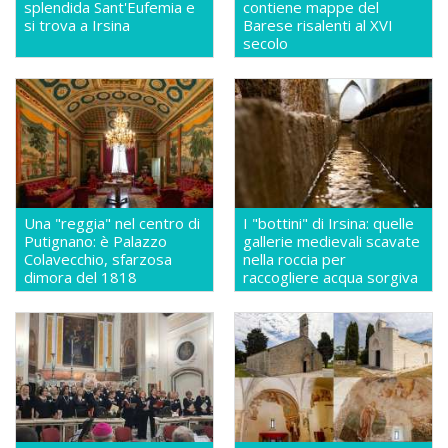
splendida Sant'Eufemia e
contiene mappe del
si trova a Irsina
Barese risalenti al XVI
secolo
Una "reggia" nel centro di
I "bottini" di Irsina: quelle
Putignano: è Palazzo
gallerie medievali scavate
Colavecchio, sfarzosa
nella roccia per
dimora del 1818
raccogliere acqua sorgiva