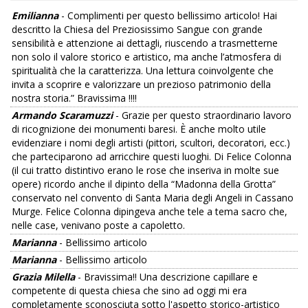
Emilianna
- Complimenti per questo bellissimo articolo! Hai
descritto la Chiesa del Preziosissimo Sangue con grande
sensibilità e attenzione ai dettagli, riuscendo a trasmetterne
non solo il valore storico e artistico, ma anche l’atmosfera di
spiritualità che la caratterizza. Una lettura coinvolgente che
invita a scoprire e valorizzare un prezioso patrimonio della
nostra storia.” Bravissima !!!!
Armando Scaramuzzi
- Grazie per questo straordinario lavoro
di ricognizione dei monumenti baresi. È anche molto utile
evidenziare i nomi degli artisti (pittori, scultori, decoratori, ecc.)
che parteciparono ad arricchire questi luoghi. Di Felice Colonna
(il cui tratto distintivo erano le rose che inseriva in molte sue
opere) ricordo anche il dipinto della “Madonna della Grotta”
conservato nel convento di Santa Maria degli Angeli in Cassano
Murge. Felice Colonna dipingeva anche tele a tema sacro che,
nelle case, venivano poste a capoletto.
Marianna
- Bellissimo articolo
Marianna
- Bellissimo articolo
Grazia Milella
- Bravissima!! Una descrizione capillare e
competente di questa chiesa che sino ad oggi mi era
completamente sconosciuta sotto l'aspetto storico-artistico