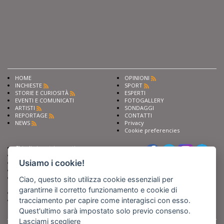
HOME
OPINIONI
INCHIESTE
SPORT
STORIE E CURIOSITÀ
ESPERTI
EVENTI E COMUNICATI
FOTOGALLERY
ARTISTI
SONDAGGI
REPORTAGE
CONTATTI
NEWS
Privacy
Cookie preferencies
Chiedi ai nostri esperti
Seguici su
Scrivi alla redazione
Usiamo i cookie!
Fai pubblicità con noi
Sostieni Barinedita
Iscriviti al nostro corso di
Ciao, questo sito utilizza cookie essenziali per
giornalismo
garantirne il corretto funzionamento e cookie di
Compra i nostri libri
tracciamento per capire come interagisci con esso.
Entra in Barinedita Map
Quest'ultimo sarà impostato solo previo consenso.
Lasciami scegliere