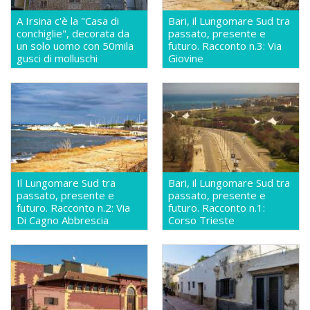
A Irsina c'è la "Casa di
Bari, il Lungomare Sud tra
conchiglie", decorata da
passato, presente e
un solo uomo con 50mila
futuro. Racconto n.3: Via
gusci di molluschi
Giovine
Il Lungomare Sud tra
Bari, il Lungomare Sud tra
passato, presente e
passato, presente e
futuro. Racconto n.2: Via
futuro. Racconto n.1:
Di Cagno Abbrescia
Corso Trieste