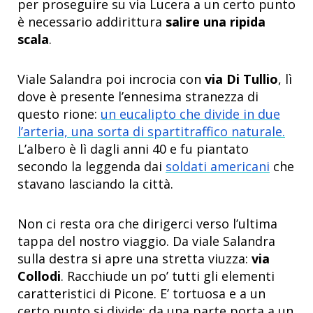
per proseguire su via Lucera a un certo punto
è necessario addirittura
salire una ripida
scala
.
Viale Salandra poi incrocia con
via Di Tullio
, lì
dove è presente l’ennesima stranezza di
questo rione:
un eucalipto che divide in due
l’arteria, una sorta di spartitraffico naturale.
L’albero è lì dagli anni 40 e fu piantato
secondo la leggenda dai
soldati americani
che
stavano lasciando la città.
Non ci resta ora che dirigerci verso l’ultima
tappa del nostro viaggio. Da viale Salandra
sulla destra si apre una stretta viuzza:
via
Collodi
. Racchiude un po’ tutti gli elementi
caratteristici di Picone. E’ tortuosa e a un
certo punto si divide: da una parte porta a un