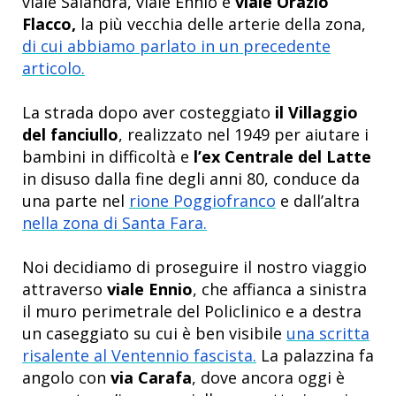
viale Salandra, viale Ennio e
viale Orazio
Flacco,
la più vecchia delle arterie della zona,
di cui abbiamo parlato in un precedente
articolo.
La strada dopo aver costeggiato
il Villaggio
del fanciullo
, realizzato nel 1949 per aiutare i
bambini in difficoltà e
l’ex Centrale del Latte
in disuso dalla fine degli anni 80, conduce da
una parte nel
rione Poggiofranco
e dall’altra
nella zona di Santa Fara.
Noi decidiamo di proseguire il nostro viaggio
attraverso
viale Ennio
, che affianca a sinistra
il muro perimetrale del Policlinico e a destra
un caseggiato su cui è ben visibile
una scritta
risalente al Ventennio fascista.
La palazzina fa
angolo con
via Carafa
, dove ancora oggi è