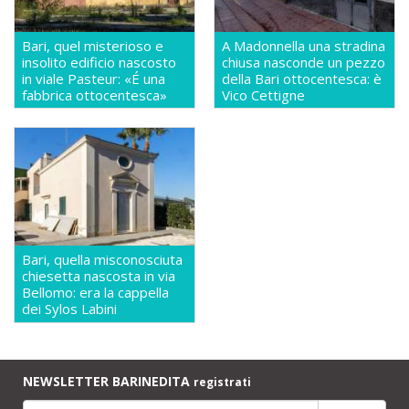
Bari, quel misterioso e
A Madonnella una stradina
insolito edificio nascosto
chiusa nasconde un pezzo
in viale Pasteur: «É una
della Bari ottocentesca: è
fabbrica ottocentesca»
Vico Cettigne
Bari, quella misconosciuta
chiesetta nascosta in via
Bellomo: era la cappella
dei Sylos Labini
NEWSLETTER BARINEDITA
registrati