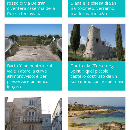
rosso di via Beltrani:
Diana e la chiesa di San
diventerà caserma della
Bartolomeo: verranno
Polizia ferroviaria
trasformati in b&b
Bari, c'è un punto in cui
Toritto, la "Torre degli
viale Tatarella curva
Spiriti": quel piccolo
all'improvviso: è per
castello costruito da un
preservare un antico
solo uomo con le sue mani
ipogeo