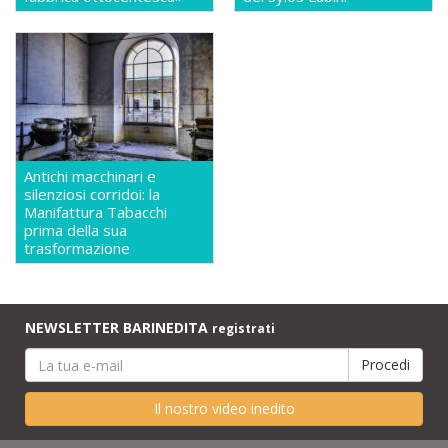
Antichi macchinari e
silenziosi corridoi: la
Manifattura Tabacchi
prima della sua
trasformazione
NEWSLETTER BARINEDITA
registrati
Il nostro video inedito