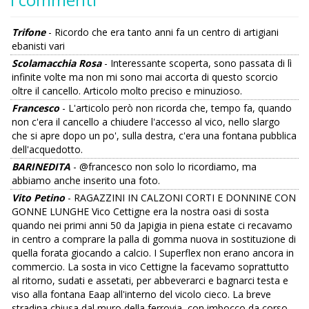
Trifone
- Ricordo che era tanto anni fa un centro di artigiani
ebanisti vari
Scolamacchia Rosa
- Interessante scoperta, sono passata di lì
infinite volte ma non mi sono mai accorta di questo scorcio
oltre il cancello. Articolo molto preciso e minuzioso.
Francesco
- L'articolo però non ricorda che, tempo fa, quando
non c'era il cancello a chiudere l'accesso al vico, nello slargo
che si apre dopo un po', sulla destra, c'era una fontana pubblica
dell'acquedotto.
BARINEDITA
- @francesco non solo lo ricordiamo, ma
abbiamo anche inserito una foto.
Vito Petino
- RAGAZZINI IN CALZONI CORTI E DONNINE CON
GONNE LUNGHE Vico Cettigne era la nostra oasi di sosta
quando nei primi anni 50 da Japigia in piena estate ci recavamo
in centro a comprare la palla di gomma nuova in sostituzione di
quella forata giocando a calcio. I Superflex non erano ancora in
commercio. La sosta in vico Cettigne la facevamo soprattutto
al ritorno, sudati e assetati, per abbeverarci e bagnarci testa e
viso alla fontana Eaap all'interno del vicolo cieco. La breve
stradina chiusa dal muro della ferrovia, con imbocco da corso