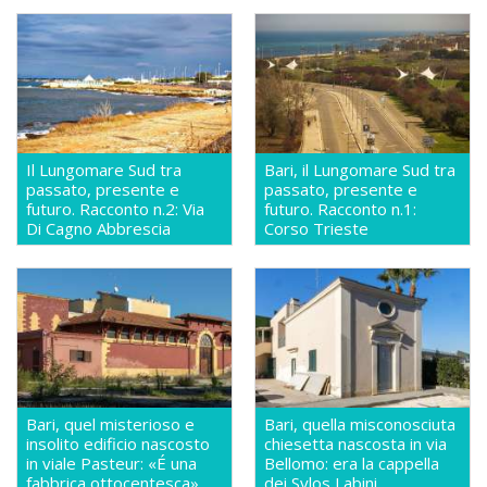
Il Lungomare Sud tra
Bari, il Lungomare Sud tra
passato, presente e
passato, presente e
futuro. Racconto n.2: Via
futuro. Racconto n.1:
Di Cagno Abbrescia
Corso Trieste
Bari, quel misterioso e
Bari, quella misconosciuta
insolito edificio nascosto
chiesetta nascosta in via
in viale Pasteur: «É una
Bellomo: era la cappella
fabbrica ottocentesca»
dei Sylos Labini