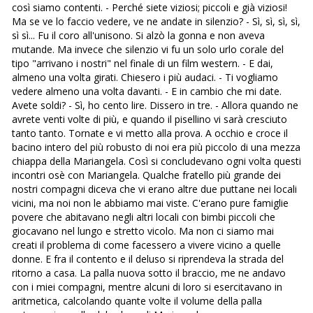
così siamo contenti. - Perché siete viziosi; piccoli e già viziosi!
Ma se ve lo faccio vedere, ve ne andate in silenzio? - Sì, sì, sì, sì,
sì sì... Fu il coro all'unisono. Si alzò la gonna e non aveva
mutande. Ma invece che silenzio vi fu un solo urlo corale del
tipo "arrivano i nostri" nel finale di un film western. - E dai,
almeno una volta girati. Chiesero i più audaci. - Ti vogliamo
vedere almeno una volta davanti. - E in cambio che mi date.
Avete soldi? - Sì, ho cento lire. Dissero in tre. - Allora quando ne
avrete venti volte di più, e quando il pisellino vi sarà cresciuto
tanto tanto. Tornate e vi metto alla prova. A occhio e croce il
bacino intero del più robusto di noi era più piccolo di una mezza
chiappa della Mariangela. Così si concludevano ogni volta questi
incontri osè con Mariangela. Qualche fratello più grande dei
nostri compagni diceva che vi erano altre due puttane nei locali
vicini, ma noi non le abbiamo mai viste. C'erano pure famiglie
povere che abitavano negli altri locali con bimbi piccoli che
giocavano nel lungo e stretto vicolo. Ma non ci siamo mai
creati il problema di come facessero a vivere vicino a quelle
donne. E fra il contento e il deluso si riprendeva la strada del
ritorno a casa. La palla nuova sotto il braccio, me ne andavo
con i miei compagni, mentre alcuni di loro si esercitavano in
aritmetica, calcolando quante volte il volume della palla