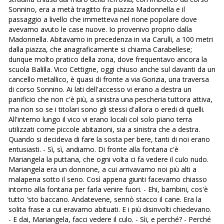
Sonnino, era a metà tragitto fra piazza Madonnella e il
passaggio a livello che immetteva nel rione popolare dove
avevamo avuto le case nuove. Io provenivo proprio dalla
Madonnella. Abitavamo in precedenza in via Carulli, a 100 metri
dalla piazza, che anagraficamente si chiama Carabellese;
dunque molto pratico della zona, dove frequentavo ancora la
scuola Balilla. Vico Cettigne, oggi chiuso anche sul davanti da un
cancello metallico, è quasi di fronte a via Gorizia, una traversa
di corso Sonnino. Ai lati dell'accesso vi erano a destra un
panificio che non c'è più, a sinistra una pescheria tuttora attiva,
ma non so se i titolari sono gli stessi d'allora o eredi di quelli.
All'interno lungo il vico vi erano locali col solo piano terra
utilizzati come piccole abitazioni, sia a sinistra che a destra.
Quando si decideva di fare la sosta per bere, tanti di noi erano
entusiasti. - Sì, sì, andiamo. Di fronte alla fontana c'è
Mariangela la puttana, che ogni volta ci fa vedere il culo nudo.
Mariangela era un donnone, a cui arrivavamo noi più alti a
malapena sotto il seno. Così appena giunti facevamo chiasso
intorno alla fontana per farla venire fuori. - Ehi, bambini, cos'è
tutto 'sto baccano. Andatevene, sennò stacco il cane. Era la
solita frase a cui eravamo abituati. E i più disinvolti chiedevano.
- E dai, Mariangela, facci vedere il culo. - Sìi, e perché? - Perché