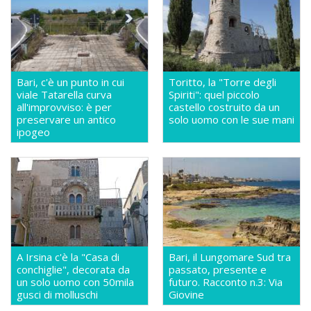
Bari, c'è un punto in cui
Toritto, la "Torre degli
viale Tatarella curva
Spiriti": quel piccolo
all'improvviso: è per
castello costruito da un
preservare un antico
solo uomo con le sue mani
ipogeo
A Irsina c'è la "Casa di
Bari, il Lungomare Sud tra
conchiglie", decorata da
passato, presente e
un solo uomo con 50mila
futuro. Racconto n.3: Via
gusci di molluschi
Giovine