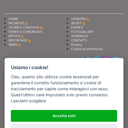
HOME
OPINIONI
INCHIESTE
SPORT
STORIE E CURIOSITÀ
ESPERTI
EVENTI E COMUNICATI
FOTOGALLERY
ARTISTI
SONDAGGI
REPORTAGE
CONTATTI
NEWS
Privacy
Cookie preferencies
Chiedi ai nostri esperti
Seguici su
Scrivi alla redazione
Usiamo i cookie!
Fai pubblicità con noi
Sostieni Barinedita
Iscriviti al nostro corso di
Ciao, questo sito utilizza cookie essenziali per
giornalismo
garantirne il corretto funzionamento e cookie di
Compra i nostri libri
tracciamento per capire come interagisci con esso.
Entra in Barinedita Map
Quest'ultimo sarà impostato solo previo consenso.
Lasciami scegliere
BARIREPORT s.a.s.
, Partita IVA 07355350724
Powered by
Netboom
Copyright BARIREPORT s.a.s. All rights reserved - Tutte le fotografie recanti il
logo di Barinedita sono state commissionate da BARIREPORT s.a.s. che ne
Accetta tutti
detiene i Diritti d'Autore e sono state prodotte nell'anno 2012 e seguenti
(tranne che non vi sia uno specifico anno di scatto riportato)