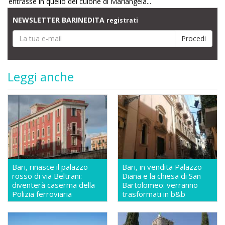
entrasse in quello del culone di Mariangela...
NEWSLETTER BARINEDITA
registrati
Leggi anche
Bari, rinasce il palazzo
Bari, in vendita Palazzo
rosso di via Beltrani:
Diana e la chiesa di San
diventerà caserma della
Bartolomeo: verranno
Polizia ferroviaria
trasformati in b&b