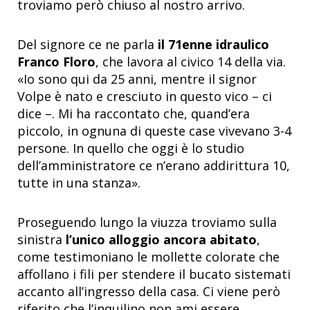
troviamo però chiuso al nostro arrivo.
Del signore ce ne parla
il 71enne idraulico
Franco Floro
, che lavora al civico 14 della via.
«Io sono qui da 25 anni, mentre il signor
Volpe è nato e cresciuto in questo vico – ci
dice –. Mi ha raccontato che, quand’era
piccolo, in ognuna di queste case vivevano 3-4
persone. In quello che oggi è lo studio
dell’amministratore ce n’erano addirittura 10,
tutte in una stanza».
Proseguendo lungo la viuzza troviamo sulla
sinistra
l’unico alloggio ancora abitato
,
come testimoniano le mollette colorate che
affollano i fili per stendere il bucato sistemati
accanto all’ingresso della casa. Ci viene però
riferito che l’inquilino non ami essere