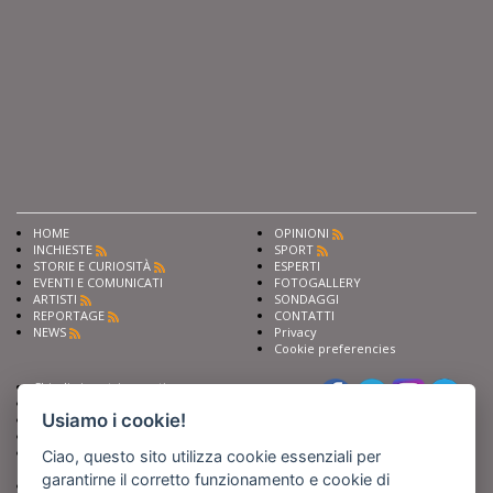
HOME
OPINIONI
INCHIESTE
SPORT
STORIE E CURIOSITÀ
ESPERTI
EVENTI E COMUNICATI
FOTOGALLERY
ARTISTI
SONDAGGI
REPORTAGE
CONTATTI
NEWS
Privacy
Cookie preferencies
Chiedi ai nostri esperti
Seguici su
Scrivi alla redazione
Usiamo i cookie!
Fai pubblicità con noi
Sostieni Barinedita
Iscriviti al nostro corso di
Ciao, questo sito utilizza cookie essenziali per
giornalismo
garantirne il corretto funzionamento e cookie di
Compra i nostri libri