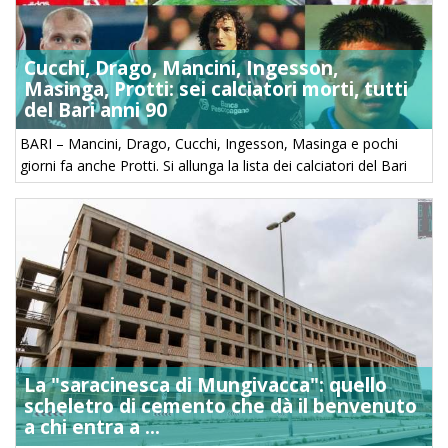
Cucchi, Drago, Mancini, Ingesson,
Masinga, Protti: sei calciatori morti, tutti
del Bari anni 90
BARI – Mancini, Drago, Cucchi, Ingesson, Masinga e pochi
giorni fa anche Protti. Si allunga la lista dei calciatori del Bari
degli anni 90 scomparsi prematuramente per gravi patologie.
Una maledizione che, ...
La "saracinesca di Mungivacca": quello
scheletro di cemento che dà il benvenuto
a chi entra a ...