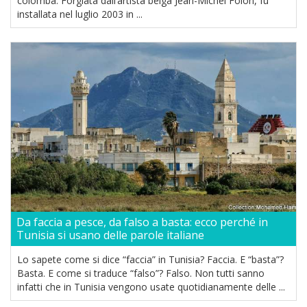
colomba. Forgiata dall’artista belga Jean-Michel Folon, fu
installata nel luglio 2003 in ...
Da faccia a pesce, da falso a basta: ecco perché in
Tunisia si usano delle parole italiane
Lo sapete come si dice “faccia” in Tunisia? Faccia. E “basta”?
Basta. E come si traduce “falso”? Falso. Non tutti sanno
infatti che in Tunisia vengono usate quotidianamente delle ...