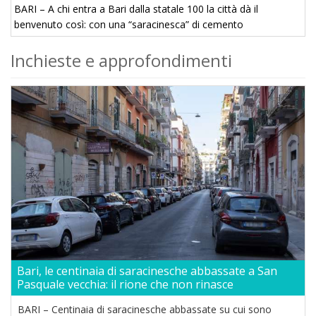
BARI – A chi entra a Bari dalla statale 100 la città dà il
benvenuto così: con una “saracinesca” di cemento
abbandonata sotto il sole, frutto di un cantiere mai ...
Inchieste e approfondimenti
Bari, le centinaia di saracinesche abbassate a San
Pasquale vecchia: il rione che non rinasce
BARI – Centinaia di saracinesche abbassate su cui sono