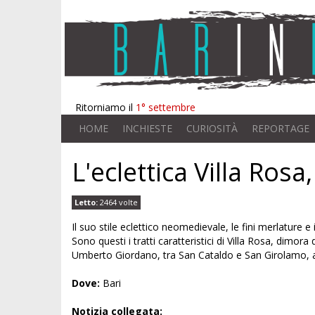
Ritorniamo il
1° settembre
HOME
INCHIESTE
CURIOSITÀ
REPORTAGE
L'eclettica Villa Ros
Letto:
2464 volte
Il suo stile eclettico neomedievale, le fini merlature e
Sono questi i tratti caratteristici di Villa Rosa, dimora 
Umberto Giordano, tra San Cataldo e San Girolamo, a
Dove:
Bari
Notizia collegata: