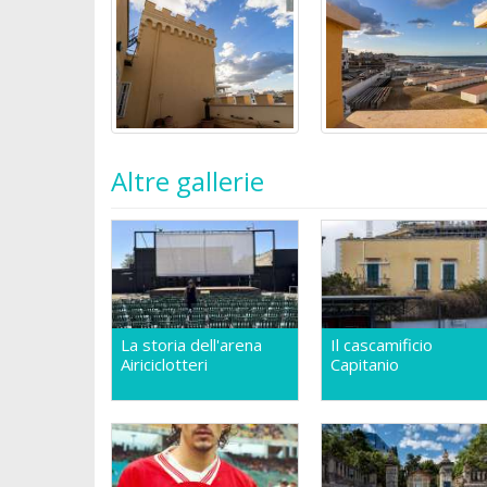
Altre gallerie
La storia dell'arena
Il cascamificio
Airiciclotteri
Capitanio