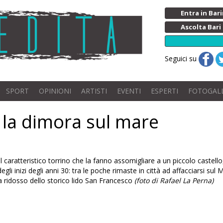
Entra in Ba
Ascolta Bari
Seguici su
SPORT
OPINIONI
ARTISTI
EVENTI
ESPERTI
FOTOGAL
a, la dimora sul mare
 il caratteristico torrino che la fanno assomigliare a un piccolo castello
degli inizi degli anni 30: tra le poche rimaste in città ad affacciarsi sul 
 ridosso dello storico lido San Francesco
(foto di Rafael La Perna)