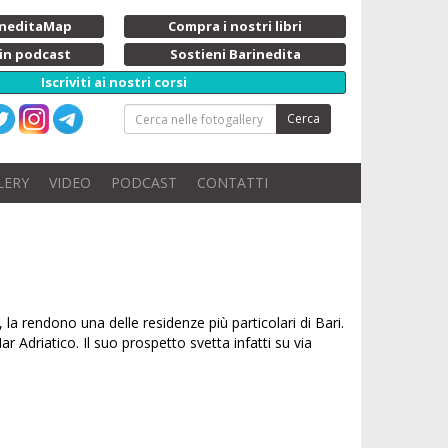
rineditaMap
Compra i nostri libri
 in podcast
Sostieni Barinedita
Iscriviti ai nostri corsi
Cerca
LERY
VIDEO
PODCAST
CONTATTI
, la rendono una delle residenze più particolari di Bari.
Mar Adriatico. Il suo prospetto svetta infatti su via