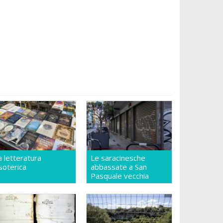
a letteratura
Le saracinesche
soterica
abbassate a San
Pasquale vecchia