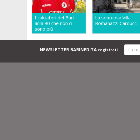
I calciatori del Bari
La sontuosa Villa
anni 90 che non ci
Romanazzi Carducci
sono più
NEWSLETTER BARINEDITA
registrati