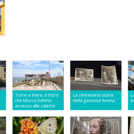
Torre a Mare, il muro
La centenaria storia
L
che blocca l'ultimo
della gassosa Avena
e
accesso alle calette