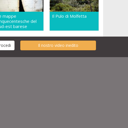
e mappe
Il Pulo di Molfetta
inquecentesche del
ud-est barese
Il nostro video inedito