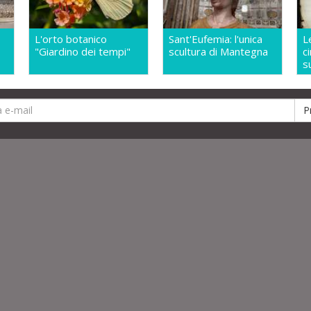
L'orto botanico
Sant'Eufemia: l'unica
L
"Giardino dei tempi"
scultura di Mantegna
c
s