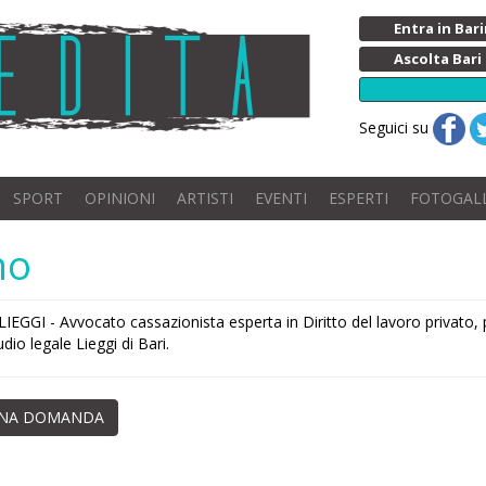
Entra in Ba
Ascolta Bari
Seguici su
SPORT
OPINIONI
ARTISTI
EVENTI
ESPERTI
FOTOGAL
no
EGGI - Avvocato cassazionista esperta in Diritto del lavoro privato, pu
udio legale Lieggi di Bari.
UNA DOMANDA