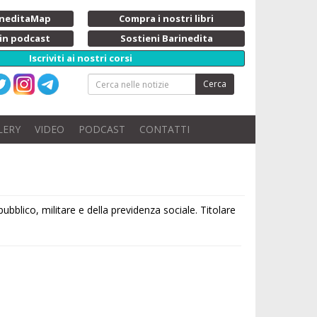
rineditaMap
Compra i nostri libri
 in podcast
Sostieni Barinedita
Iscriviti ai nostri corsi
Cerca
LERY
VIDEO
PODCAST
CONTATTI
bblico, militare e della previdenza sociale. Titolare