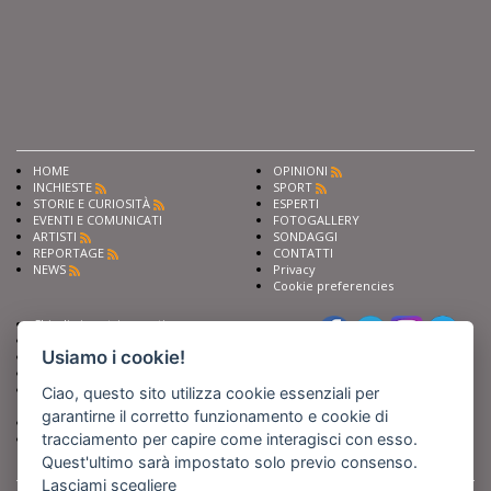
HOME
OPINIONI
INCHIESTE
SPORT
STORIE E CURIOSITÀ
ESPERTI
EVENTI E COMUNICATI
FOTOGALLERY
ARTISTI
SONDAGGI
REPORTAGE
CONTATTI
NEWS
Privacy
Cookie preferencies
Chiedi ai nostri esperti
Seguici su
Scrivi alla redazione
Usiamo i cookie!
Fai pubblicità con noi
Sostieni Barinedita
Iscriviti al nostro corso di
Ciao, questo sito utilizza cookie essenziali per
giornalismo
garantirne il corretto funzionamento e cookie di
Compra i nostri libri
tracciamento per capire come interagisci con esso.
Entra in Barinedita Map
Quest'ultimo sarà impostato solo previo consenso.
Lasciami scegliere