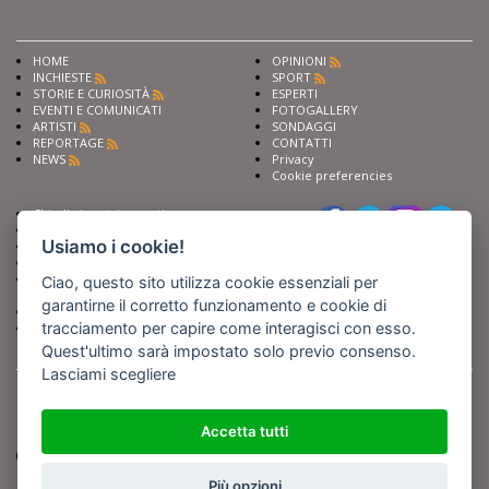
HOME
OPINIONI
INCHIESTE
SPORT
STORIE E CURIOSITÀ
ESPERTI
EVENTI E COMUNICATI
FOTOGALLERY
ARTISTI
SONDAGGI
REPORTAGE
CONTATTI
NEWS
Privacy
Cookie preferencies
Chiedi ai nostri esperti
Seguici su
Scrivi alla redazione
Usiamo i cookie!
Fai pubblicità con noi
Sostieni Barinedita
Iscriviti al nostro corso di
Ciao, questo sito utilizza cookie essenziali per
giornalismo
garantirne il corretto funzionamento e cookie di
Compra i nostri libri
tracciamento per capire come interagisci con esso.
Entra in Barinedita Map
Quest'ultimo sarà impostato solo previo consenso.
Lasciami scegliere
BARIREPORT s.a.s.
, Partita IVA 07355350724
Powered by
Netboom
Copyright BARIREPORT s.a.s. All rights reserved - Tutte le fotografie recanti il
logo di Barinedita sono state commissionate da BARIREPORT s.a.s. che ne
Accetta tutti
detiene i Diritti d'Autore e sono state prodotte nell'anno 2012 e seguenti
(tranne che non vi sia uno specifico anno di scatto riportato)
Più opzioni