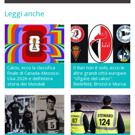
Leggi anche
Calcio, ecco la classifica
Il Bari non è solo, ecco le
finale di Canada-Messico-
altre grandi città europee
Usa 2026 e dell'intera
"sfigate del calcio":
storia dei Mondiali
Bielefeld, Bristol e Murcia