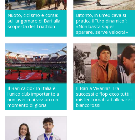
Nuoto, ciclismo e corsa:
Bitonto, in un'ex cava si
sul lungomare di Bari alla
pratica il "tiro dinamico":
scoperta del Triathlon
«Non basta saper
sparare, serve velocità»
Il Bari calcio? In Italia è
Il Bari a Vivarini? Tra
l'unico club importante a
successi e flop ecco tutti i
non aver mai vissuto un
mister tornati ad allenare i
momento di gloria
biancorossi