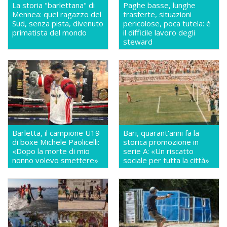
La storia "barlettana" di
Paghe basse, lunghe
Mennea: quel ragazzo del
trasferte, situazioni
Sud, senza pista, divenuto
pericolose, poca tutela: è
primatista del mondo
il difficile lavoro degli
steward
Barletta, il campione U19
Bari, quarant'anni fa la
di boxe Michele Paolicelli:
storica promozione in
«Dopo la morte di mio
serie A: «Un riscatto
nonno volevo smettere»
sociale per tutta la città»